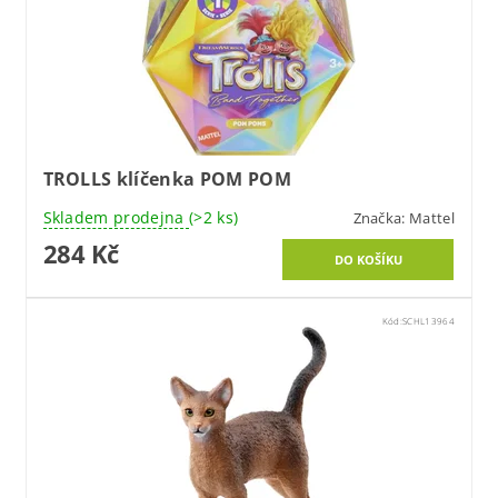
TROLLS klíčenka POM POM
Skladem prodejna
(>2 ks)
Značka:
Mattel
284 Kč
Kód:
SCHL13964