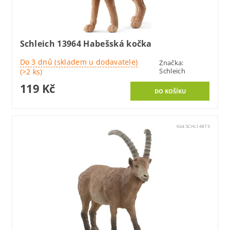
Schleich 13964 Habešská kočka
Do 3 dnů (skladem u dodavatele)
Značka:
Schleich
(>2 ks)
119 Kč
Kód:
SCHL14873