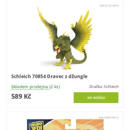
Kód:
SCHL70854
Schleich 70854 Dravec z džungle
Skladem prodejna
(2 ks)
Značka:
Schleich
589 Kč
Kód:
HSBR-F8010