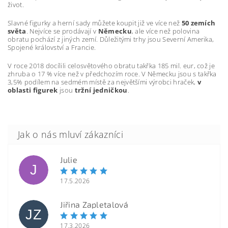
život.
Slavné figurky a herní sady můžete koupit již ve více než
50 zemích
světa
. Nejvíce se prodávají v
Německu
, ale více než polovina
obratu pochází z jiných zemí. Důležitými trhy jsou Severní Amerika,
Spojené království a Francie.
V roce 2018 docílili celosvětového obratu takřka 185 mil. eur, což je
zhruba o 17 % více než v předchozím roce. V Německu jsou s takřka
3,5% podílem na sedmém místě za největšími výrobci hraček,
v
oblasti figurek
jsou
tržní jedničkou
.
Julie
J
17.5.2026
Jiřina Zapletalová
JZ
17.3.2026