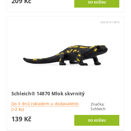
209 Kč
Kód:
SCHL14870
Schleich® 14870 Mlok skvrnitý
Do 3 dnů (skladem u dodavatele)
Značka:
Schleich
(>2 ks)
139 Kč