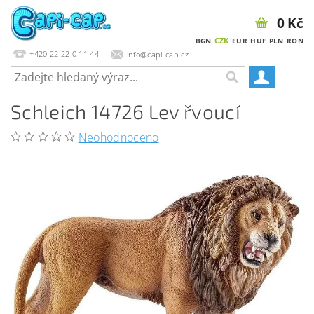
0 Kč
CZK
BGN
EUR
HUF
PLN
RON
+420 22 22 0 11 44
info@capi-cap.cz
Schleich 14726 Lev řvoucí
Neohodnoceno