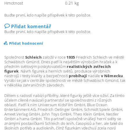
Hmotnost
0.21 kg
Buďte první, kdo napíše příspěvek k této položce.
Přidat komentář
Buďte první, kdo napíše příspěvek k této položce.
Přidat hodnocení
Společnost
Schleich
založil v roce
1935
Friedrich Schleich ve městě
Schwäbisch Gmünd. Dnes patří k největším výrobcům hraček a k
předním světovým poskytovatelům
realistických zvířecích
figurek
. Návrh figurek a herních světů, produkce výrobních
nástrojů i testy kvality a bezpečnosti
probíhají
nadále
v Německu
.
Vyrábí se jak v centrále společnosti ve městě Schwäbisch Gmünd, tak
v několika zahraničních závodech.
Dětem s radostí nabízí příběhy, které figurky ještě více oživí. Za tímto
účelem cíleně navázali partnerství se společnostmi z různých
oblastí. Patří k nim Universum KidsFilm GmbH, Blue Ocean
Entertainment AG, Friedrich Oetinger GmbH, Schmidt Spiele GmbH,
Ameet.Verlag GmbH, John Toys GmbH, Theo Klein GmbH, Nestler
GmbH a hama GmbH. Tito partneři společně vnášejí herní světy se
známými postavičkami Schleich do knih, časopisů a her, ale také do
školních potřeb a audioknih, čímž figurkám vdechují zcela nový