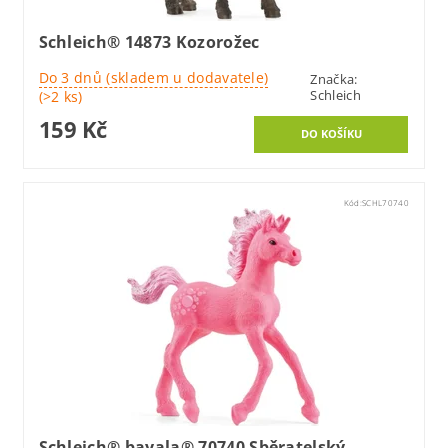
Schleich® 14873 Kozorožec
Do 3 dnů (skladem u dodavatele)
Značka:
Schleich
(>2 ks)
159 Kč
Kód:
SCHL70740
Schleich® bayala® 70740 Sběratelský