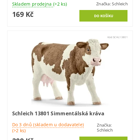
Skladem prodejna
(>2 ks)
Značka:
Schleich
169 Kč
Kód:
SCHL13801
Schleich 13801 Simmentálská kráva
Do 3 dnů (skladem u dodavatele)
Značka:
Schleich
(>2 ks)