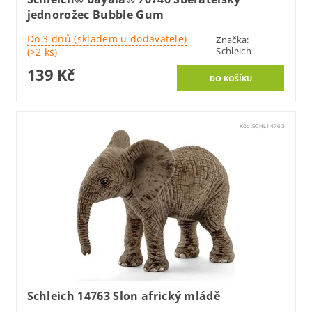
jednorožec Bubble Gum
Do 3 dnů (skladem u dodavatele)
Značka:
Schleich
(>2 ks)
139 Kč
Kód:
SCHL14763
Schleich 14763 Slon africký mládě