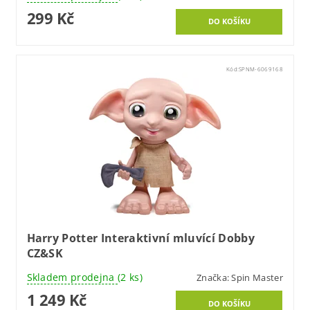
299 Kč
Kód:
SPNM-6069168
Harry Potter Interaktivní mluvící Dobby
CZ&SK
Skladem prodejna
(2 ks)
Značka:
Spin Master
1 249 Kč