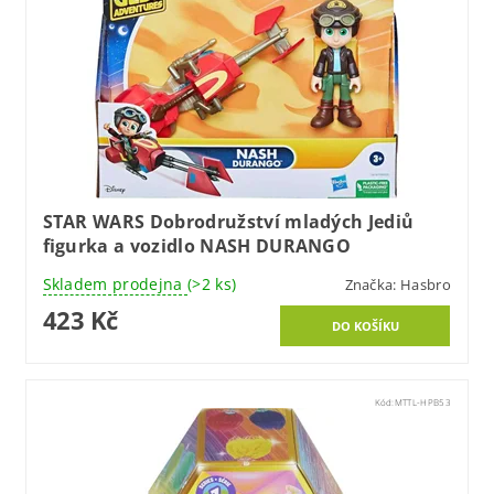
STAR WARS Dobrodružství mladých Jediů
figurka a vozidlo NASH DURANGO
Skladem prodejna
(>2 ks)
Značka:
Hasbro
423 Kč
Kód:
MTTL-HPB53