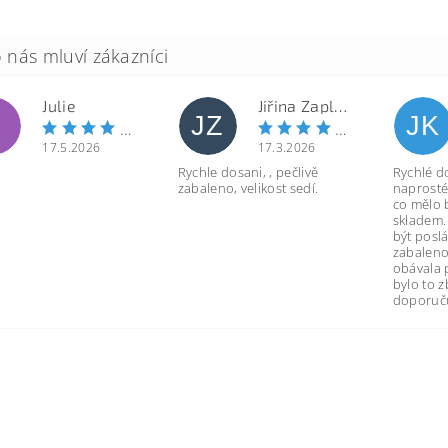
Julie
Jiřina Zapletalová
JZ
JK
17.5.2026
17.3.2026
Rychle dosani, , pečlivě
Rychlé d
zabaleno, velikost sedí.
naprosté
co mělo 
skladem.
být poslá
zabaleno
obávala 
bylo to 
doporuču