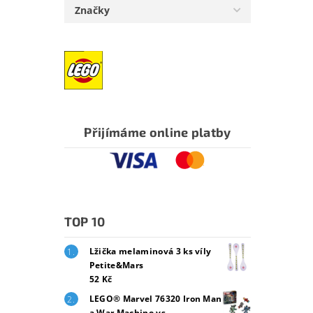
Značky
Přijímáme online platby
TOP 10
Lžička melaminová 3 ks víly
Petite&Mars
52 Kč
LEGO® Marvel 76320 Iron Man
a War Machine vs.