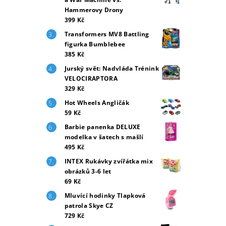
Hammerovy Drony
399 Kč
Transformers MV8 Battling
figurka Bumblebee
385 Kč
Jurský svět: Nadvláda Trénink
VELOCIRAPTORA
329 Kč
Hot Wheels Angličák
59 Kč
Barbie panenka DELUXE
modelka v šatech s mašlí
495 Kč
INTEX Rukávky zvířátka mix
obrázků 3-6 let
69 Kč
Mluvící hodinky Tlapková
patrola Skye CZ
729 Kč