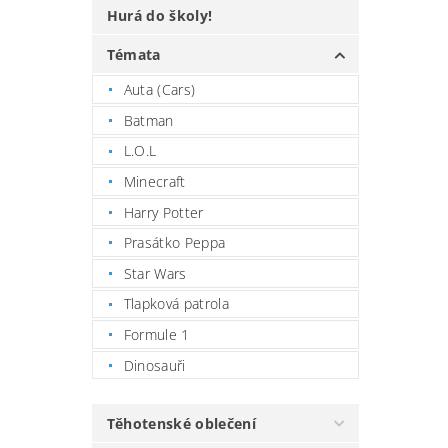
Hurá do školy!
Témata
Auta (Cars)
Batman
L.O.L
Minecraft
Harry Potter
Prasátko Peppa
Star Wars
Tlapková patrola
Formule 1
Dinosauři
Těhotenské oblečení