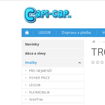
LEGO®
Doprava a platba
V
H
Novinky
TR
Akce a slevy
Hračky
PRO NEJMENŠÍ
FISHER PRICE
LEGO®
PLAYMOBIL®
GraviTrax