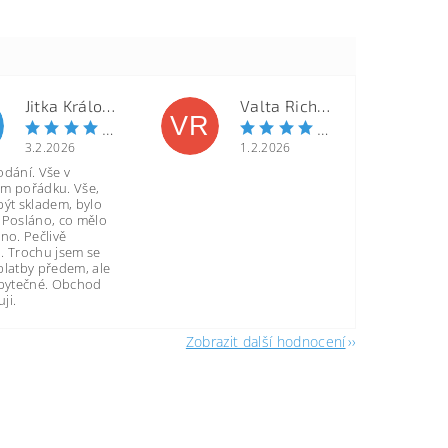
Jitka Královcová
Valta Richard
VR
3.2.2026
1.2.2026
odání. Vše v
m pořádku. Vše,
být skladem, bylo
 Posláno, co mělo
no. Pečlivě
. Trochu jsem se
platby předem, ale
zbytečné. Obchod
ji.
Zobrazit další hodnocení