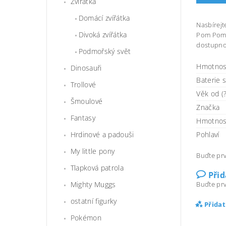
Zvířátka
Domácí zvířátka
Nasbírejt
Divoká zvířátka
Pom Pomu 
dostupnos
Podmořský svět
Hmotnos
Dinosauři
Baterie 
Trollové
Věk od (?
Šmoulové
Značka
Fantasy
Hmotnos
Pohlaví
Hrdinové a padouši
My little pony
Buďte prv
Tlapková patrola
Při
Buďte prv
Mighty Muggs
ostatní figurky
Přida
Pokémon