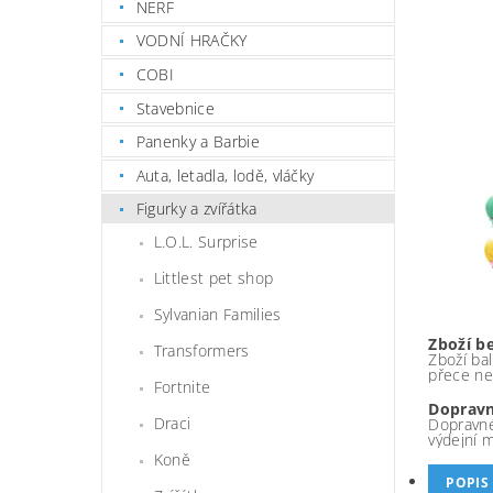
NERF
VODNÍ HRAČKY
COBI
Stavebnice
Panenky a Barbie
Auta, letadla, lodě, vláčky
Figurky a zvířátka
L.O.L. Surprise
Littlest pet shop
Sylvanian Families
Zboží b
Transformers
Zboží bal
přece ne
Fortnite
Dopravn
Draci
Dopravné
výdejní 
Koně
POPIS