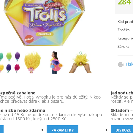
284
Kód prod
Značka
Kategori
Záruka
Tis
ezpečně zabaleno
Jednoduch
íme pečlivě. I obal výrobku je pro nás důležitý. Nikdo
Někdy se pr
chce předávat dárek jak z bazaru.
rozbít. Ale
é nízké nebo zdarma
Skladem =
 už od 45 Kč nebo dokonce zdarma dle výše nákupu -
Skladem u 
místa od 1500 Kč, kurýr od 2500 Kč.
rovnou vyzv
PARAMETRY
DISKUZE