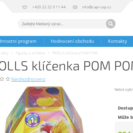
+420 22 22 0 11 44
info@capi-cap.cz
ěrnostní program
Hodnocení obchodu
Kontakty
račky
Figurky a zvířátka
TROLLS klíčenka POM POM
OLLS klíčenka POM P
Neohodnoceno
Nelze vybr
Dostup
Může b