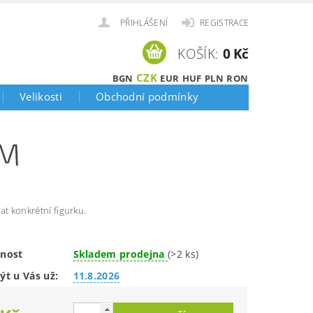
PŘIHLÁŠENÍ
REGISTRACE
KOŠÍK:
0 Kč
CZK
BGN
EUR
HUF
PLN
RON
Velikosti
Obchodní podmínky
OM
at konkrétní figurku.
nost
Skladem prodejna
(>2 ks)
ýt u Vás už:
11.8.2026