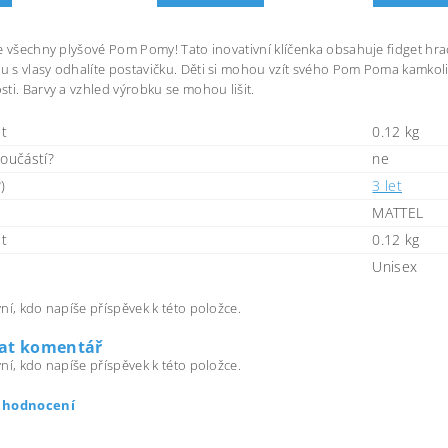
e všechny plyšové Pom Pomy! Tato inovativní klíčenka obsahuje fidget hr
s vlasy odhalíte postavičku. Děti si mohou vzít svého Pom Poma kamkoli 
ti. Barvy a vzhled výrobku se mohou lišit.
t
0.12 kg
součástí?
ne
)
3 let
MATTEL
t
0.12 kg
Unisex
ní, kdo napíše příspěvek k této položce.
dat komentář
ní, kdo napíše příspěvek k této položce.
t hodnocení