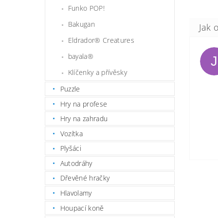
Funko POP!
Bakugan
Eldrador® Creatures
bayala®
J
Klíčenky a přívěsky
Puzzle
Hry na profese
Hry na zahradu
Vozítka
Plyšáci
Autodráhy
Dřevěné hračky
Hlavolamy
Houpací koně