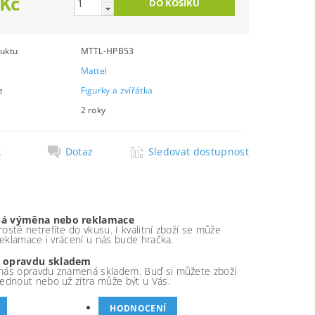
 Kč
uktu
MTTL-HPB53
Mattel
e
Figurky a zvířátka
2 roky
k
Dotaz
Sledovat dostupnost
á výměna nebo reklamace
ostě netrefíte do vkusu. I kvalitní zboží se může
 reklamace i vrácení u nás bude hračka.
 opravdu skladem
nás opravdu znamená skladem. Buď si můžete zboží
ednout nebo už zítra může být u Vás.
HODNOCENÍ