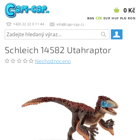
0 Kč
CZK
BGN
EUR
HUF
PLN
RON
+420 22 22 0 11 44
info@capi-cap.cz
Schleich 14582 Utahraptor
Neohodnoceno