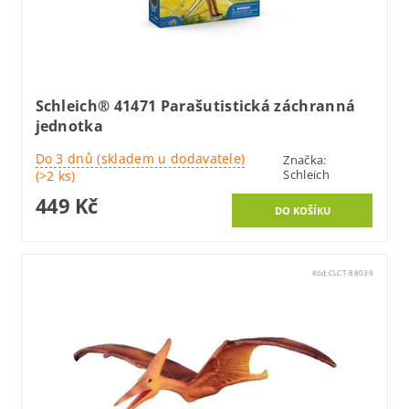
Schleich® 41471 Parašutistická záchranná
jednotka
Do 3 dnů (skladem u dodavatele)
Značka:
Schleich
(>2 ks)
449 Kč
Kód:
CLCT-88039