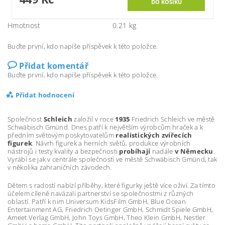
Hmotnost
0.21 kg
Buďte první, kdo napíše příspěvek k této položce.
Přidat komentář
Buďte první, kdo napíše příspěvek k této položce.
Přidat hodnocení
Společnost
Schleich
založil v roce
1935
Friedrich Schleich ve městě
Schwäbisch Gmünd. Dnes patří k největším výrobcům hraček a k
předním světovým poskytovatelům
realistických zvířecích
figurek
. Návrh figurek a herních světů, produkce výrobních
nástrojů i testy kvality a bezpečnosti
probíhají
nadále
v Německu
.
Vyrábí se jak v centrále společnosti ve městě Schwäbisch Gmünd, tak
v několika zahraničních závodech.
Dětem s radostí nabízí příběhy, které figurky ještě více oživí. Za tímto
účelem cíleně navázali partnerství se společnostmi z různých
oblastí. Patří k nim Universum KidsFilm GmbH, Blue Ocean
Entertainment AG, Friedrich Oetinger GmbH, Schmidt Spiele GmbH,
Ameet.Verlag GmbH, John Toys GmbH, Theo Klein GmbH, Nestler