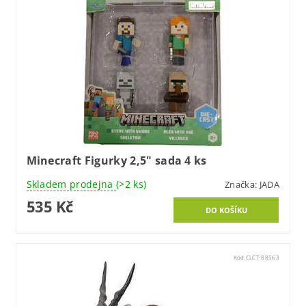
Minecraft Figurky 2,5" sada 4 ks
Skladem prodejna
(>2 ks)
Značka:
JADA
535 Kč
Kód:
CLCT-88563