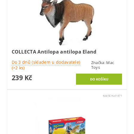
COLLECTA Antilopa antilopa Eland
Do 3 dnů (skladem u dodavatele)
Značka:
Mac
Toys
(>2 ks)
239 Kč
Kód:
SCHL41471