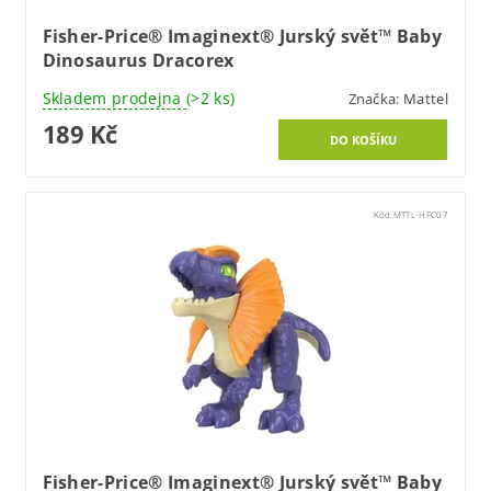
Fisher-Price® Imaginext® Jurský svět™ Baby
Dinosaurus Dracorex
Skladem prodejna
(>2 ks)
Značka:
Mattel
189 Kč
Kód:
MTTL-HFC07
Fisher-Price® Imaginext® Jurský svět™ Baby