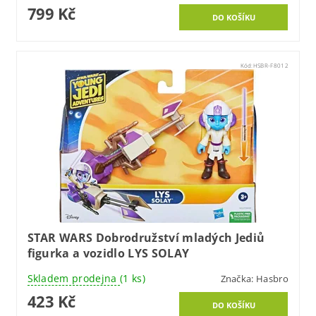
799 Kč
Kód:
HSBR-F8012
STAR WARS Dobrodružství mladých Jediů
figurka a vozidlo LYS SOLAY
Skladem prodejna
(1 ks)
Značka:
Hasbro
423 Kč