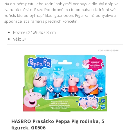
Na druhém prstu jeho zadní nohy měl neobvykle dlouhý dráp ve
tvaru půlměsíce. Pravděpodobně mu to pomáhalo k držení své
kořisti, kterou byl například Iguanodon. Figurka má pohyblivou
spodní čelist a ramena předních končetin.
Rozměr:21x9,4x7,3 cm
Věk: 3+
Kód:
HSBR-G0506
HASBRO Prasátko Peppa Pig rodinka, 5
figurek, G0506