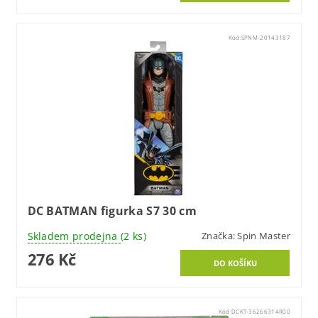
Kód:
SPNM-20143187
DC BATMAN figurka S7 30 cm
Skladem prodejna
(2 ks)
Značka:
Spin Master
276 Kč
Kód:
DCKT-36266314R00