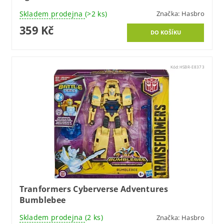
Skladem prodejna
(>2 ks)
Značka:
Hasbro
359 Kč
Kód:
HSBR-E8373
Tranformers Cyberverse Adventures
Bumblebee
Skladem prodejna
(2 ks)
Značka:
Hasbro