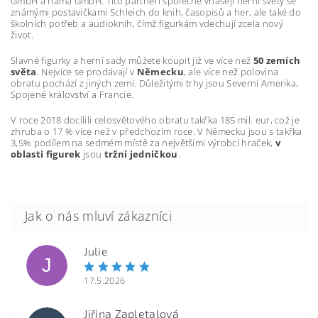
GmbH a hama GmbH. Tito partneři společně vnášejí herní světy se
známými postavičkami Schleich do knih, časopisů a her, ale také do
školních potřeb a audioknih, čímž figurkám vdechují zcela nový
život.
Slavné figurky a herní sady můžete koupit již ve více než
50 zemích
světa
. Nejvíce se prodávají v
Německu
, ale více než polovina
obratu pochází z jiných zemí. Důležitými trhy jsou Severní Amerika,
Spojené království a Francie.
V roce 2018 docílili celosvětového obratu takřka 185 mil. eur, což je
zhruba o 17 % více než v předchozím roce. V Německu jsou s takřka
3,5% podílem na sedmém místě za největšími výrobci hraček,
v
oblasti figurek
jsou
tržní jedničkou
.
Julie
J
17.5.2026
Jiřina Zapletalová