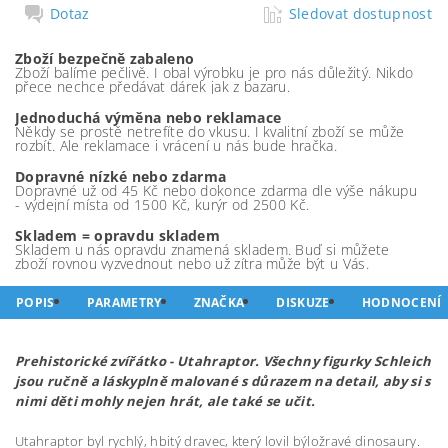
Dotaz
Sledovat dostupnost
Zboží bezpečně zabaleno
Zboží balíme pečlivě. I obal výrobku je pro nás důležitý. Nikdo
přece nechce předávat dárek jak z bazaru.
Jednoduchá výměna nebo reklamace
Někdy se prostě netrefíte do vkusu. I kvalitní zboží se může
rozbít. Ale reklamace i vrácení u nás bude hračka.
Dopravné nízké nebo zdarma
Dopravné už od 45 Kč nebo dokonce zdarma dle výše nákupu
- výdejní místa od 1500 Kč, kurýr od 2500 Kč.
Skladem = opravdu skladem
Skladem u nás opravdu znamená skladem. Buď si můžete
zboží rovnou vyzvednout nebo už zítra může být u Vás.
POPIS
PARAMETRY
ZNAČKA
DISKUZE
HODNOCENÍ
Prehistorické zvířátko - Utahraptor. Všechny figurky Schleich
jsou ručně a láskyplně malované s důrazem na detail, aby si s
nimi děti mohly nejen hrát, ale také se učit.
Utahraptor byl rychlý, hbitý dravec, který lovil býložravé dinosaury.