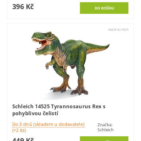
396 Kč
Kód:
SCHL14525
Schleich 14525 Tyrannosaurus Rex s
pohyblivou čelistí
Do 3 dnů (skladem u dodavatele)
Značka:
Schleich
(>2 ks)
449 Kč