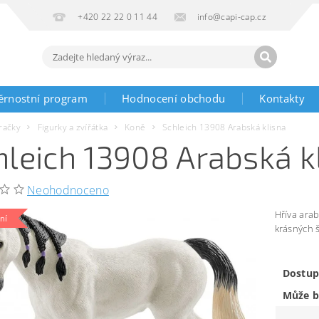
+420 22 22 0 11 44
info@capi-cap.cz
ěrnostní program
Hodnocení obchodu
Kontakty
račky
Figurky a zvířátka
Koně
Schleich 13908 Arabská klisna
hleich 13908 Arabská k
Neohodnoceno
Hříva arab
ní
krásných 
Dostup
Může b