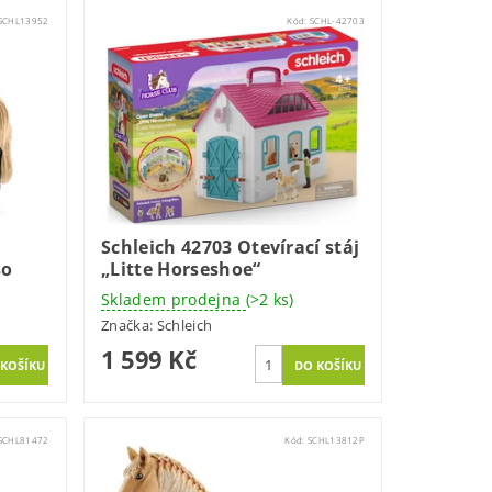
SCHL13952
Kód:
SCHL-42703
Schleich 42703 Otevírací stáj
so
„Litte Horseshoe“
Skladem prodejna
(>2 ks)
Značka:
Schleich
1 599 Kč
SCHL81472
Kód:
SCHL13812P