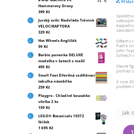
Přida
Hammerovy Drony
399 Kč
Společno
Jurský svět: Nadvláda Trénink
světovým
bezpečno
VELOCIRAPTORA
závodech
329 Kč
Hot Wheels Angličák
Dětem s r
Patří k 
59 Kč
John Toys
Barbie panenka DELUXE
Schleich 
modelka v šatech s mašlí
Slavné fi
495 Kč
pochází z
Small Foot Dřevěná vzdělávací
tabulka násobilka
V roce 20
podílem n
259 Kč
Playgro - Chladivé kousátko
včelka 2 ks
159 Kč
LEGO® Botanicals 10372
Ibišek
1 695 Kč
J