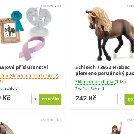
Kód:
SCHL42538
Kód:
ajové příslušenství
Schleich 13952 Hřebec
plemene peruánský pa
 dnů (skladem u dodavatele)
s)
Skladem prodejna
(1 ks)
ka:
Schleich
Značka:
Schleich
 Kč
242 Kč
Kód:
SCHL13885
Kód: