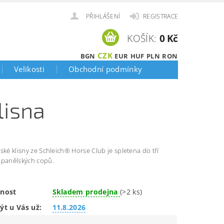
PŘIHLÁŠENÍ
REGISTRACE
KOŠÍK:
0 Kč
CZK
BGN
EUR
HUF
PLN
RON
Velikosti
Obchodní podmínky
lisna
ské klisny ze Schleich® Horse Club je spletena do tří
španělských copů.
nost
Skladem prodejna
(>2 ks)
ýt u Vás už:
11.8.2026