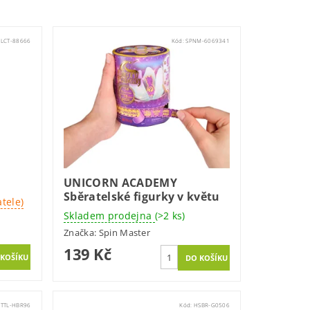
CLCT-88666
Kód:
SPNM-6069341
UNICORN ACADEMY
Sběratelské figurky v květu
tele)
Skladem prodejna
(>2 ks)
Značka:
Spin Master
139 Kč
TTL-HBR96
Kód:
HSBR-G0506