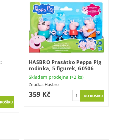
:
HASBRO Prasátko Peppa Pig
rodinka, 5 figurek, G0506
Skladem prodejna
(>2 ks)
Značka:
Hasbro
359 Kč