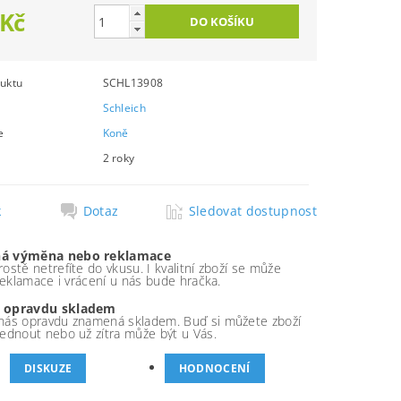
 Kč
uktu
SCHL13908
Schleich
e
Koně
2 roky
k
Dotaz
Sledovat dostupnost
á výměna nebo reklamace
ostě netrefíte do vkusu. I kvalitní zboží se může
 reklamace i vrácení u nás bude hračka.
 opravdu skladem
nás opravdu znamená skladem. Buď si můžete zboží
ednout nebo už zítra může být u Vás.
DISKUZE
HODNOCENÍ