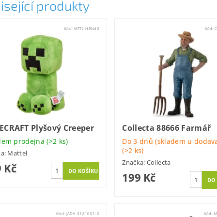
isející produkty
Kód:
MTTL-HBN40
Kód:
ECRAFT Plyšový Creeper
Collecta 88666 Farmář
dem prodejna
(>2 ks)
Do 3 dnů (skladem u dodava
(>2 ks)
ka:
Mattel
Značka:
Collecta
 Kč
199 Kč
Kód:
JADA-3181001-2
Kód:
M