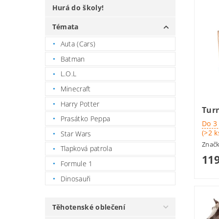
Hurá do školy!
Témata
Auta (Cars)
Batman
L.O.L
Minecraft
Harry Potter
Turn
Prasátko Peppa
Do 3
(>2 k
Star Wars
Znač
Tlapková patrola
119
Formule 1
Dinosauři
Těhotenské oblečení