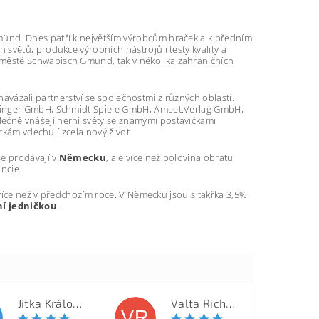
münd. Dnes patří k největším výrobcům hraček a k předním
h světů, produkce výrobních nástrojů i testy kvality a
ve městě Schwäbisch Gmünd, tak v několika zahraničních
 navázali partnerství se společnostmi z různých oblastí.
etinger GmbH, Schmidt Spiele GmbH, Ameet.Verlag GmbH,
čně vnášejí herní světy se známými postavičkami
rkám vdechují zcela nový život.
 se prodávají v
Německu
, ale více než polovina obratu
ancie.
 více než v předchozím roce. V Německu jsou s takřka 3,5%
ní jedničkou
.
Jitka Královcová
Valta Richard
VR