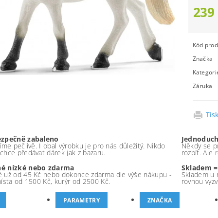
239
Kód prod
Značka
Kategori
Záruka
Tis
ezpečně zabaleno
Jednoduch
íme pečlivě. I obal výrobku je pro nás důležitý. Nikdo
Někdy se pr
chce předávat dárek jak z bazaru.
rozbít. Ale
é nízké nebo zdarma
Skladem =
 už od 45 Kč nebo dokonce zdarma dle výše nákupu -
Skladem u 
místa od 1500 Kč, kurýr od 2500 Kč.
rovnou vyzv
PARAMETRY
ZNAČKA