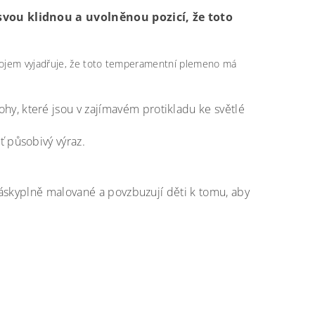
svou klidnou a uvolněnou pozicí, že toto
tojem vyjadřuje, že toto temperamentní plemeno má
y, které jsou v zajímavém protikladu ke světlé
ť působivý výraz.
áskyplně malované a povzbuzují děti k tomu, aby