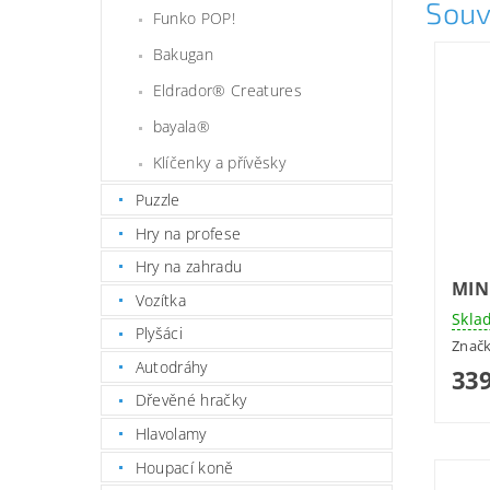
Souv
Funko POP!
Bakugan
Eldrador® Creatures
bayala®
Klíčenky a přívěsky
Puzzle
Hry na profese
Hry na zahradu
MIN
Vozítka
Skla
Plyšáci
Znač
Autodráhy
339
Dřevěné hračky
Hlavolamy
Houpací koně