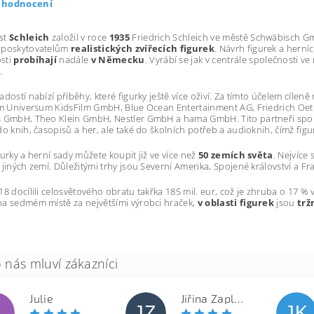
t hodnocení
st
Schleich
založil v roce
1935
Friedrich Schleich ve městě Schwäbisch G
 poskytovatelům
realistických zvířecích figurek
. Návrh figurek a herníc
sti
probíhají
nadále
v Německu
. Vyrábí se jak v centrále společnosti 
.
adostí nabízí příběhy, které figurky ještě více oživí. Za tímto účelem cíleně
nim Universum KidsFilm GmbH, Blue Ocean Entertainment AG, Friedrich O
 GmbH, Theo Klein GmbH, Nestler GmbH a hama GmbH. Tito partneři spole
do knih, časopisů a her, ale také do školních potřeb a audioknih, čímž figu
gurky a herní sady můžete koupit již ve více než
50 zemích světa
. Nejvíce
 jiných zemí. Důležitými trhy jsou Severní Amerika, Spojené království a Fr
18 docílili celosvětového obratu takřka 185 mil. eur, což je zhruba o 17 %
a sedmém místě za největšími výrobci hraček,
v oblasti figurek
jsou
trž
Julie
Jiřina Zapletalová
JZ
JK