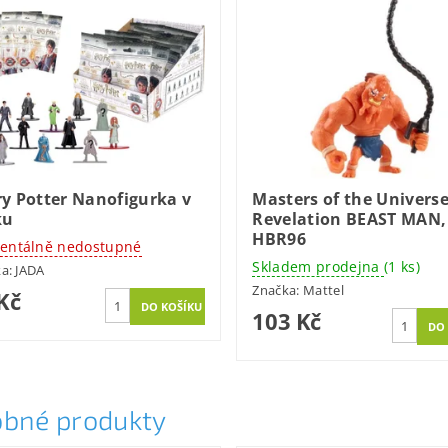
y Potter Nanofigurka v
Masters of the Universe
ku
Revelation BEAST MAN,
HBR96
ntálně nedostupné
Skladem prodejna
(1 ks)
ka:
JADA
Značka:
Mattel
Kč
103 Kč
bné produkty