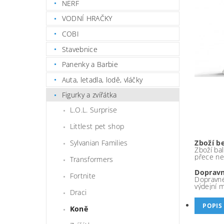
NERF
VODNÍ HRAČKY
COBI
Stavebnice
Panenky a Barbie
Auta, letadla, lodě, vláčky
Figurky a zvířátka
L.O.L. Surprise
Littlest pet shop
Zboží b
Sylvanian Families
Zboží bal
přece ne
Transformers
Dopravn
Fortnite
Dopravné
výdejní 
Draci
POPIS
Koně