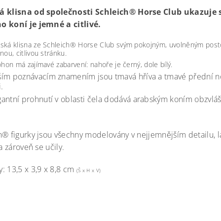
á klisna od společnosti Schleich® Horse Club ukazuje 
 koní je jemné a citlivé.
ská klisna ze Schleich® Horse Club svým pokojným, uvolněným pos
rnou, citlivou stránku.
 ohon má zajímavé zabarvení: nahoře je černý, dole bílý.
ším poznávacím znamením jsou tmavá hříva a tmavé přední noh
i.
gantní prohnutí v oblasti čela dodává arabským k
oním obzvláš
h® figurky jsou všechny modelovány v nejjemnějším detailu, l
 a zároveň se učily.
: 13,5 x 3,9 x 8,8 cm
(Š x H x V)