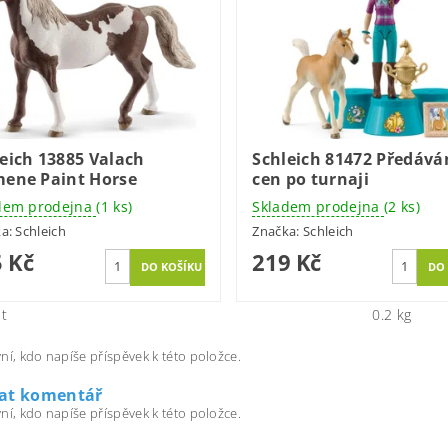
eich 13885 Valach
Schleich 81472 Předává
mene Paint Horse
cen po turnaji
dem prodejna
(1 ks)
Skladem prodejna
(2 ks)
ka:
Schleich
Značka:
Schleich
 Kč
219 Kč
t
0.2 kg
ní, kdo napíše příspěvek k této položce.
dat komentář
ní, kdo napíše příspěvek k této položce.