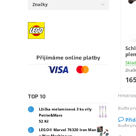
Značky
Schl
ple
Přijímáme online platby
Skla
Znač
165
Hmotnos
TOP 10
Buďte prv
Lžička melaminová 3 ks víly
Petite&Mars
Při
52 Kč
Buďte prv
LEGO® Marvel 76320 Iron Man
a War Machine vs.