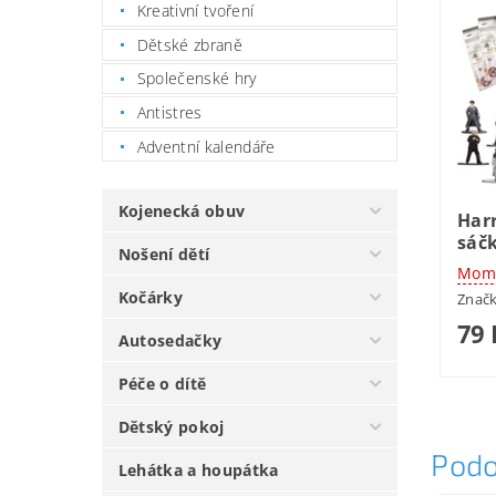
Kreativní tvoření
Dětské zbraně
Společenské hry
Antistres
Adventní kalendáře
Kojenecká obuv
Harr
sáč
Nošení dětí
Mome
Kočárky
Znač
79 
Autosedačky
Péče o dítě
Dětský pokoj
Podo
Lehátka a houpátka