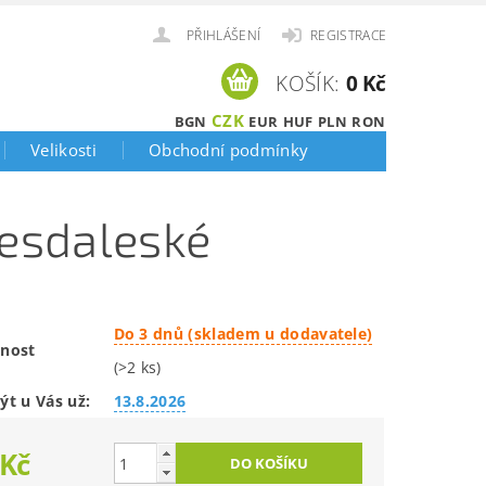
PŘIHLÁŠENÍ
REGISTRACE
KOŠÍK:
0 Kč
CZK
BGN
EUR
HUF
PLN
RON
Velikosti
Obchodní podmínky
desdaleské
Do 3 dnů (skladem u dodavatele)
nost
(>2 ks)
ýt u Vás už:
13.8.2026
 Kč