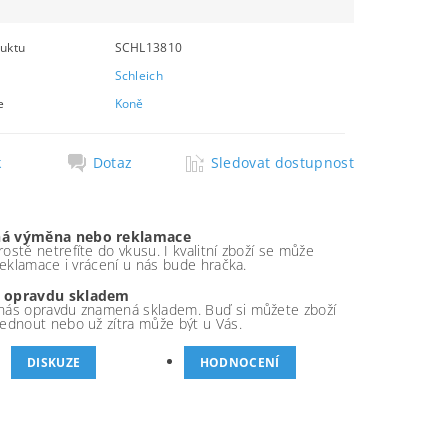
uktu
SCHL13810
Schleich
e
Koně
k
Dotaz
Sledovat dostupnost
á výměna nebo reklamace
ostě netrefíte do vkusu. I kvalitní zboží se může
 reklamace i vrácení u nás bude hračka.
 opravdu skladem
nás opravdu znamená skladem. Buď si můžete zboží
ednout nebo už zítra může být u Vás.
DISKUZE
HODNOCENÍ