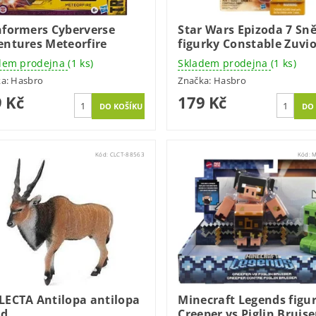
nformers Cyberverse
Star Wars Epizoda 7 Sn
entures Meteorfire
figurky Constable Zuvi
dem prodejna
(1 ks)
Skladem prodejna
(1 ks)
ka:
Hasbro
Značka:
Hasbro
 Kč
179 Kč
Kód:
CLCT-88563
Kód:
M
LECTA Antilopa antilopa
Minecraft Legends figu
nd
Creeper vs Piglin Bruise