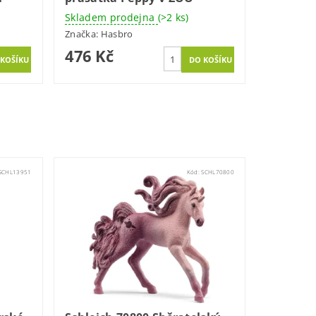
Skladem prodejna
(>2 ks)
Značka:
Hasbro
476 Kč
SCHL13951
Kód:
SCHL70800