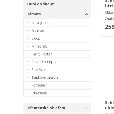
Schl
Hurá do školy!
hře
Skla
Témata
Znač
Auta (Cars)
259
Batman
L.O.L
Minecraft
Harry Potter
Prasátko Peppa
Star Wars
Tlapková patrola
Formule 1
Dinosauři
Schl
old
Těhotenské oblečení