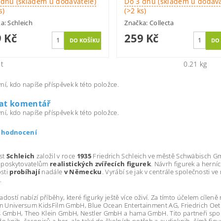
 dnů (skladem u dodavatele)
Do 3 dnů (skladem u dodava
s)
(>2 ks)
ka:
Schleich
Značka:
Collecta
 Kč
259 Kč
t
0.21 kg
ní, kdo napíše příspěvek k této položce.
dat komentář
ní, kdo napíše příspěvek k této položce.
t hodnocení
st
Schleich
založil v roce
1935
Friedrich Schleich ve městě Schwäbisch G
 poskytovatelům
realistických zvířecích figurek
. Návrh figurek a herníc
sti
probíhají
nadále
v Německu
. Vyrábí se jak v centrále společnosti 
.
adostí nabízí příběhy, které figurky ještě více oživí. Za tímto účelem cíleně
nim Universum KidsFilm GmbH, Blue Ocean Entertainment AG, Friedrich O
 GmbH, Theo Klein GmbH, Nestler GmbH a hama GmbH. Tito partneři spole
do knih, časopisů a her, ale také do školních potřeb a audioknih, čímž figu