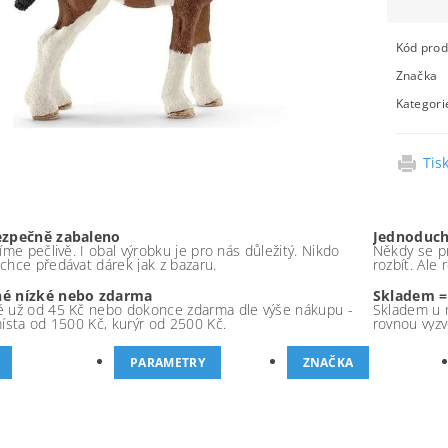
Kód prod
Značka
Kategori
Tis
ezpečně zabaleno
Jednoduch
íme pečlivě. I obal výrobku je pro nás důležitý. Nikdo
Někdy se pr
chce předávat dárek jak z bazaru.
rozbít. Ale
é nízké nebo zdarma
Skladem =
 už od 45 Kč nebo dokonce zdarma dle výše nákupu -
Skladem u 
místa od 1500 Kč, kurýr od 2500 Kč.
rovnou vyzv
PARAMETRY
ZNAČKA