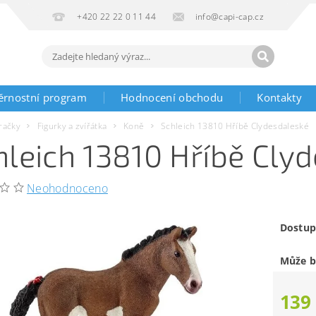
+420 22 22 0 11 44
info@capi-cap.cz
ěrnostní program
Hodnocení obchodu
Kontakty
račky
Figurky a zvířátka
Koně
Schleich 13810 Hříbě Clydesdaleské
hleich 13810 Hříbě Cly
Neohodnoceno
Dostup
Může b
139