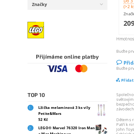
Do 3
Značky
(>2 k
Znač
209
Hmotnos
Buďte prv
Přijímáme online platby
Při
Buďte prv
Přida
TOP 10
Společno
světovým
bezpečno
Lžička melaminová 3 ks víly
závodech
Petite&Mars
Dětem s r
52 Kč
Patří k 
LEGO® Marvel 76320 Iron Man
John Toys
Schleich 
a War Machine vs.