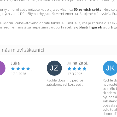
gurky a herní sady můžete koupit již ve více než
50 zemích světa
. Nejvíce
 jiných zemí. Důležitými trhy jsou Severní Amerika, Spojené království a Fr
18 docílili celosvětového obratu takřka 185 mil. eur, což je zhruba o 17 %
a sedmém místě za největšími výrobci hraček,
v oblasti figurek
jsou
trž
Julie
Jiřina Zapletalová
JZ
JK
17.5.2026
17.3.2026
Rychle dosani, , pečlivě
Rychlé d
zabaleno, velikost sedí.
naprosté
co mělo 
skladem.
být poslá
zabaleno
obávala 
bylo to 
doporuču