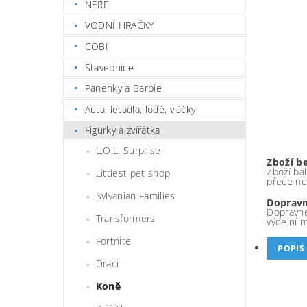
NERF
VODNÍ HRAČKY
COBI
Stavebnice
Panenky a Barbie
Auta, letadla, lodě, vláčky
Figurky a zvířátka
L.O.L. Surprise
Zboží b
Zboží bal
Littlest pet shop
přece ne
Sylvanian Families
Dopravn
Dopravné
Transformers
výdejní 
Fortnite
POPIS
Draci
Koně