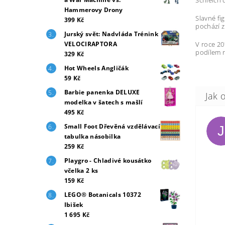
Hammerovy Drony
Slavné fi
399 Kč
pochází z
Jurský svět: Nadvláda Trénink
V roce 20
VELOCIRAPTORA
podílem n
329 Kč
Hot Wheels Angličák
59 Kč
Barbie panenka DELUXE
modelka v šatech s mašlí
495 Kč
Small Foot Dřevěná vzdělávací
J
tabulka násobilka
259 Kč
Playgro - Chladivé kousátko
včelka 2 ks
159 Kč
LEGO® Botanicals 10372
Ibišek
1 695 Kč