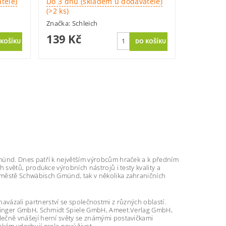
tele)
Do 3 dnů (skladem u dodavatele)
(>2 ks)
Značka:
Schleich
139 Kč
münd. Dnes patří k největším výrobcům hraček a k předním
h světů, produkce výrobních nástrojů i testy kvality a
ve městě Schwäbisch Gmünd, tak v několika zahraničních
 navázali partnerství se společnostmi z různých oblastí.
etinger GmbH, Schmidt Spiele GmbH, Ameet.Verlag GmbH,
čně vnášejí herní světy se známými postavičkami
rkám vdechují zcela nový život.