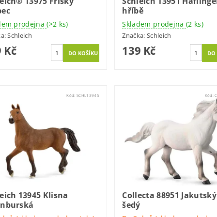
eich® 13975 Fríský
Schleich 13951 Haflinge
bec
hříbě
dem prodejna
(>2 ks)
Skladem prodejna
(2 ks)
ka:
Schleich
Značka:
Schleich
 Kč
139 Kč
Kód:
SCHL13945
Kód:
eich 13945 Klisna
Collecta 88951 Jakutsk
enburská
šedý