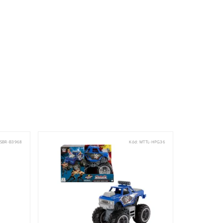
SBR-B3968
Kód:
MTTL-HPG36