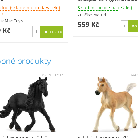
 dnů (skladem u dodavatele)
Skladem prodejna
(>2 ks)
s)
Značka:
Mattel
ka:
Mac Toys
559 Kč
 Kč
bné produkty
Kód:
SCHL13975
Kód: