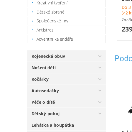
Kreativní tvoření
Do 3
Dětské zbraně
(>2 k
Znač
Společenské hry
239
Antistres
Adventní kalendáře
Podo
Kojenecká obuv
Nošení dětí
Kočárky
Autosedačky
Péče o dítě
Dětský pokoj
Lehátka a houpátka