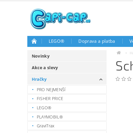
LEGO®
Doprava a platba
V
H
Novinky
Sc
Akce a slevy
Hračky
PRO NEJMENŠÍ
FISHER PRICE
LEGO®
PLAYMOBIL®
GraviTrax