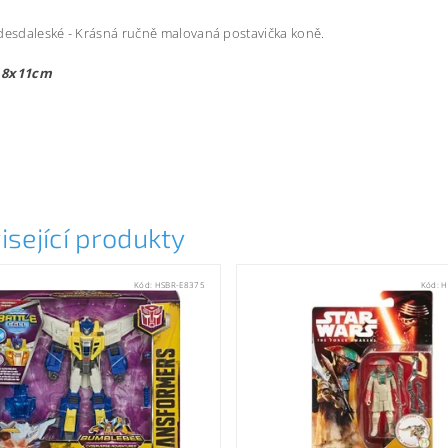
desdaleské - Krásná ručně malovaná postavička koně.
 8x11cm
isející produkty
Kód:
HSBR-E8375
Kód:
H