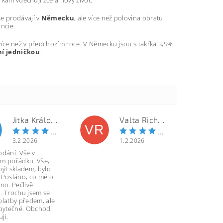
 se prodávají v
Německu
, ale více než polovina obratu
ancie.
 více než v předchozím roce. V Německu jsou s takřka 3,5%
ní jedničkou
.
Jitka Královcová
Valta Richard
VR
3.2.2026
1.2.2026
odání. Vše v
m pořádku. Vše,
být skladem, bylo
 Posláno, co mělo
no. Pečlivě
. Trochu jsem se
platby předem, ale
zbytečné. Obchod
ji.