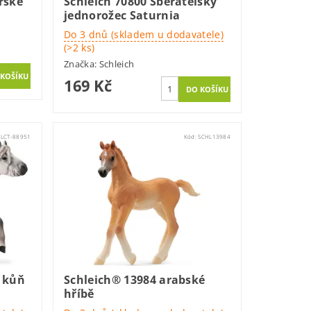
rské
Schleich 70800 Sběratelský
jednorožec Saturnia
Do 3 dnů (skladem u dodavatele)
(>2 ks)
Značka:
Schleich
169 Kč
CLCT-88951
Kód:
SCHL13984
ý kůň
Schleich® 13984 arabské
hříbě