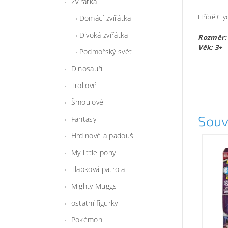
Zvířátka
Hříbě Cly
Domácí zvířátka
Divoká zvířátka
Rozměr:
Věk: 3+
Podmořský svět
Dinosauři
Trollové
Šmoulové
Souv
Fantasy
Hrdinové a padouši
My little pony
Tlapková patrola
Mighty Muggs
ostatní figurky
Pokémon