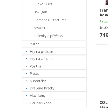
Funko POP!
Tra
Bakugan
Adv
Eldrador® Creatures
Skla
Znač
bayala®
749
Klíčenky a přívěsky
Puzzle
Hry na profese
Hry na zahradu
Vozítka
Plyšáci
Autodráhy
Dřevěné hračky
Hlavolamy
COL
Houpací koně
Ela