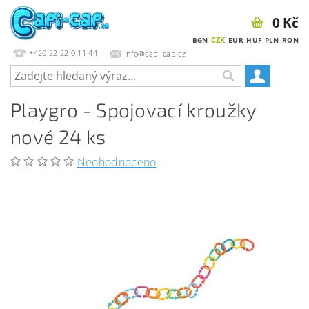
0 Kč
CZK
BGN
EUR
HUF
PLN
RON
+420 22 22 0 11 44
info@capi-cap.cz
Playgro - Spojovací kroužky
nové 24 ks
Neohodnoceno