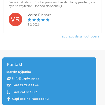
Pečlivě zabaleno. Trochu jsem se obávala platby předem, ale
bylo to zbytečné. Obchod doporučuji.
Valta Richard
VR
1.2.2026
Zobrazit další hodnocení
Kontakt
Martin Kýjonka
info
@
capi-cap.cz
+420 22 22 0 11 44
+420 774 887 327
Capi-cap na Facebooku