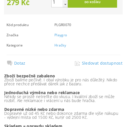
279 Kč
Kód produktu
PLGR0070
Značka
Playgro
Kategorie
Hračky
Dotaz
Sledovat dostupnost
Zboží bezpečně zabaleno
Zboží balíme pečlivě. I obal výrobku je pro nás důležitý. Nikdo
přece nechce předávat dárek jak z bazaru.
Jednoduchá výměna nebo reklamace
Někdy se prostě netrefíte do vkusu. I kvalitní zboží se může
rozbít. Ale reklamace i vrácení u nás bude hračka.
Dopravné nízké nebo zdarma
Dopravné už od 45 Kč nebo dokonce zdarma dle výše nákupu
- výdejní místa od 1500 Kč, kurýr od 2500 Kč.
Skladem = opravdu skladem