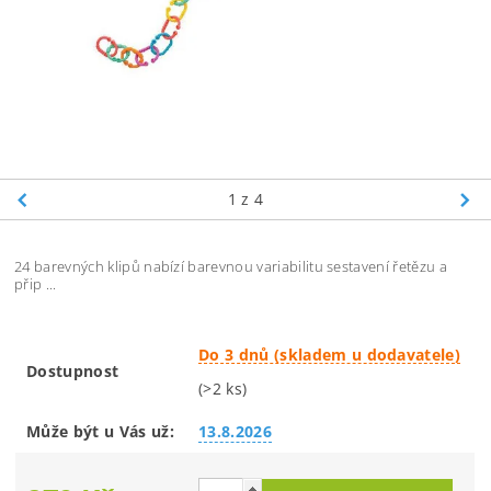
1
z 4
24 barevných klipů nabízí barevnou variabilitu sestavení řetězu a
přip ...
Do 3 dnů (skladem u dodavatele)
Dostupnost
(>2 ks)
Může být u Vás už:
13.8.2026