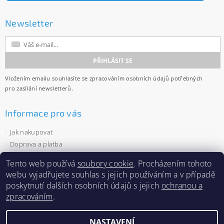
Newsletter
Vložením emailu souhlasíte se
zpracováním osobních údajů
potřebných
pro zasílání newsletterů.
Informace pro vás
Jak nakupovat
Doprava a platba
Obchodní podmínky
Tento web používá
soubory cookie
. Procházením tohoto
Ochrana osobních údajů
webu vyjadřujete souhlas s jejich používáním a v případě
Velkoobchod
poskytnutí dalších osobních údajů s jejich
ochranou a
Zásady používání souborů cookies
zpracováním
.
NASTAVENÍ