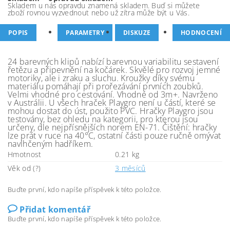
Skladem u nás opravdu znamená skladem. Buď si můžete
zboží rovnou vyzvednout nebo už zítra může být u Vás.
POPIS
PARAMETRY
DISKUZE
HODNOCENÍ
24 barevných klipů nabízí barevnou variabilitu sestavení
řetězu a připevnění na kočárek. Skvělé pro rozvoj jemné
motoriky, ale i zraku a sluchu. Kroužky díky svému
materiálu pomáhají při prořezávání prvních zoubků.
Velmi vhodné pro cestování. Vhodné od 3m+. Navrženo
v Austrálii. U všech hraček Playgro není u částí, které se
mohou dostat do úst, použito PVC. Hračky Playgro jsou
testovány, bez ohledu na kategorii, pro kterou jsou
určeny, dle nejpřísnějších norem EN-71. Čištění: hračky
lze prát v ruce na 40°C, ostatní části pouze ručně omývat
navlhčeným hadříkem.
Hmotnost
0.21 kg
Věk od (?)
3 měsíců
Buďte první, kdo napíše příspěvek k této položce.
Přidat komentář
Buďte první, kdo napíše příspěvek k této položce.