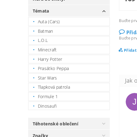
Témata
Buďte prv
Auta (Cars)
Batman
Při
Buďte prv
L.O.L
Minecraft
Přida
Harry Potter
Prasátko Peppa
Star Wars
Tlapková patrola
Formule 1
J
Dinosauři
Těhotenské oblečení
Značky