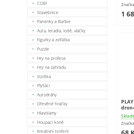
COBI
Značk
1 6
Stavebnice
Panenky a Barbie
Auta, letadla, lodě, vláčky
Figurky a zvířátka
Puzzle
Hry na profese
Hry na zahradu
Vozítka
Plyšáci
Autodráhy
PLAY
Dřevěné hračky
dro
Hlavolamy
Sklad
Houpací koně
Značk
68 
Kreativní tvoření