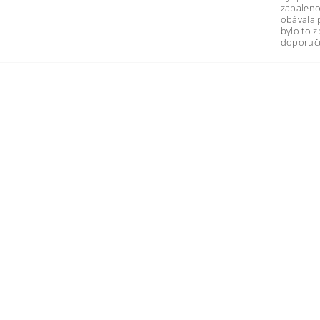
zabaleno
obávala 
bylo to 
doporuču