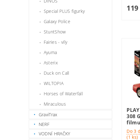
DINOS
119
Special PLUS figurky
Galaxy Police
StuntShow
Fairies - víly
Ayuma
Asterix
Duck on Call
WILTOPIA
Horses of Waterfall
Miraculous
PLAY
GraviTrax
308 
film
NERF
Do 3 
VODNÍ HRAČKY
(1 ks)