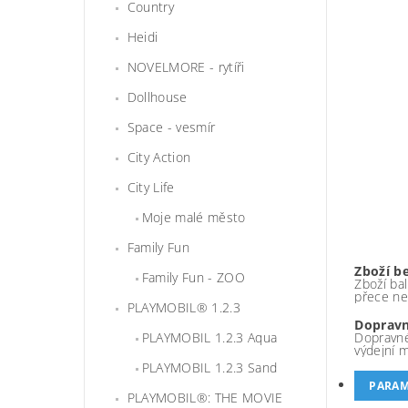
Country
Heidi
NOVELMORE - rytíři
Dollhouse
Space - vesmír
City Action
City Life
Moje malé město
Family Fun
Zboží b
Family Fun - ZOO
Zboží bal
přece ne
PLAYMOBIL® 1.2.3
Dopravn
Dopravné
PLAYMOBIL 1.2.3 Aqua
výdejní 
PLAYMOBIL 1.2.3 Sand
PARAM
PLAYMOBIL®: THE MOVIE