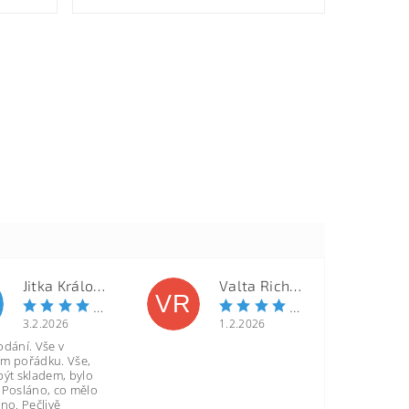
Jitka Královcová
Valta Richard
VR
3.2.2026
1.2.2026
odání. Vše v
m pořádku. Vše,
být skladem, bylo
 Posláno, co mělo
no. Pečlivě