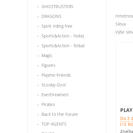
GHOSTBUSTERS
Hmotnos
DRAGONS
Sleva
Spirit riding free
Výše sle
Sports&Action - hokej
Sports&Action - fotbal
Magic
Figures
Playmo-Friends
Scooby-Doo!
EverDreamerz
Pirates
PLAY
Back to the Future
Do 3 
(>2 ks
TOP AGENTS
Značk