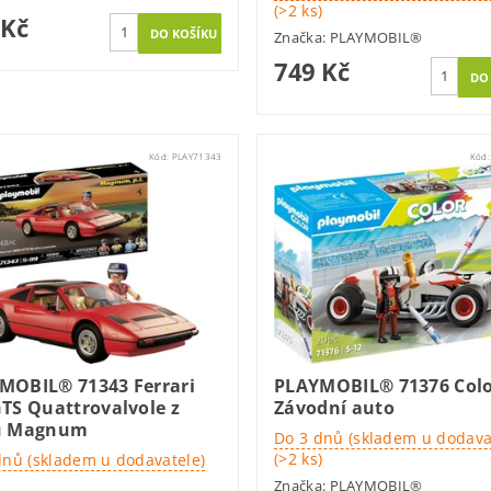
(>2 ks)
 Kč
Značka:
PLAYMOBIL®
749 Kč
Kód:
PLAY71343
Kód
MOBIL® 71343 Ferrari
PLAYMOBIL® 71376 Colo
GTS Quattrovalvole z
Závodní auto
u Magnum
Do 3 dnů (skladem u dodava
(>2 ks)
dnů (skladem u dodavatele)
Značka:
PLAYMOBIL®