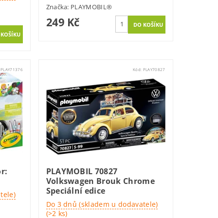
Značka:
PLAYMOBIL®
249 Kč
:
PLAY71376
Kód:
PLAY70827
r:
PLAYMOBIL 70827
Volkswagen Brouk Chrome
Speciální edice
tele)
Do 3 dnů (skladem u dodavatele)
(>2 ks)