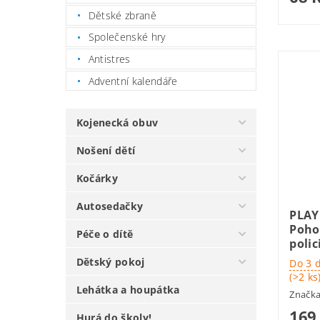
Dětské zbraně
Společenské hry
Antistres
Adventní kalendáře
Kojenecká obuv
Nošení dětí
Kočárky
Autosedačky
PLAY
Poho
Péče o dítě
polic
Dětský pokoj
Do 3 
(>2 ks
Lehátka a houpátka
Značk
169
Hurá do školy!