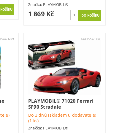
Značka:
PLAYMOBIL®
1 869 Kč
:
PLAY71209
Kód:
PLAY71020
ne
PLAYMOBIL® 71020 Ferrari
SF90 Stradale
tele)
Do 3 dnů (skladem u dodavatele)
(1 ks)
Značka:
PLAYMOBIL®