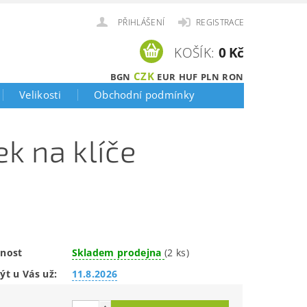
PŘIHLÁŠENÍ
REGISTRACE
KOŠÍK:
0 Kč
CZK
BGN
EUR
HUF
PLN
RON
Velikosti
Obchodní podmínky
k na klíče
nost
Skladem prodejna
(2 ks)
ýt u Vás už:
11.8.2026