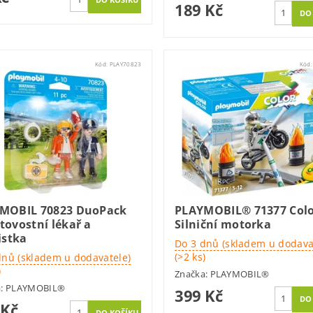
189 Kč
Kód:
PLAY70823
Kód
MOBIL 70823 DuoPack
PLAYMOBIL® 71377 Colo
tovostní lékař a
Silniční motorka
istka
Do 3 dnů (skladem u dodava
(>2 ks)
dnů (skladem u dodavatele)
)
Značka:
PLAYMOBIL®
a:
PLAYMOBIL®
399 Kč
 Kč