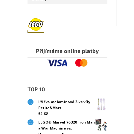
Přijímáme online platby
TOP 10
Lžička melaminová 3 ks víly
Petite&Mars
52 Kč
LEGO® Marvel 76320 Iron Man
a War Machine vs.