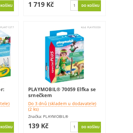
1 719 Kč
:
PLAY71377
Kód:
PLAY70059
r:
PLAYMOBIL® 70059 Elfka se
srnečkem
tele)
Do 3 dnů (skladem u dodavatele)
(2 ks)
Značka:
PLAYMOBIL®
139 Kč