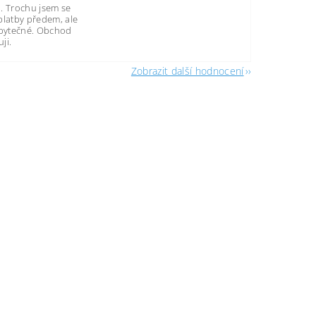
. Trochu jsem se
platby předem, ale
zbytečné. Obchod
ji.
Zobrazit další hodnocení