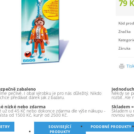
79 
Kód prod
Značka
Kategori
Záruka
Tis
ezpečně zabaleno
Jednoduch
íme pečlivě. I obal výrobku je pro nás důležitý. Nikdo
Někdy se pr
chce předávat dárek jak z bazaru.
rozbít. Ale
é nízké nebo zdarma
Skladem =
 už od 45 Kč nebo dokonce zdarma dle výše nákupu -
Skladem u 
místa od 1500 Kč, kurýr od 2500 Kč.
rovnou vyzv
ETRY
SOUVISEJÍCÍ
PODOBNÉ PRODUKTY
PRODUKTY