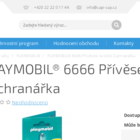
+420 22 22 0 11 44
info@capi-cap.cz
ěrnostní program
Hodnocení obchodu
Kontakty
račky
PLAYMOBIL®
PLAYMOBIL® 6666 Přívěsek na klíče Zachranářka
AYMOBIL® 6666 Přívěse
chranářka
Neohodnoceno
Dostup
Může b