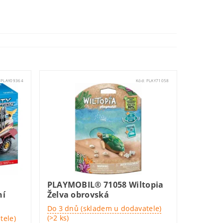
:
PLAY09364
Kód:
PLAY71058
PLAYMOBIL® 71058 Wiltopia
ní
Želva obrovská
Do 3 dnů (skladem u dodavatele)
(>2 ks)
tele)