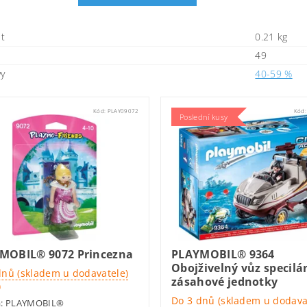
t
0.21 kg
49
vy
40-59 %
Kód:
PLAY09072
Kód
Poslední kusy
MOBIL® 9072 Princezna
PLAYMOBIL® 9364
Obojživelný vůz specilá
dnů (skladem u dodavatele)
zásahové jednotky
)
Do 3 dnů (skladem u dodava
a:
PLAYMOBIL®