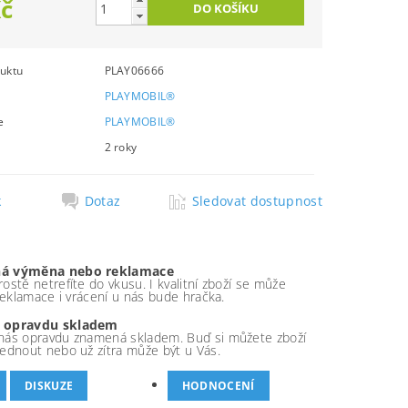
Kč
uktu
PLAY06666
PLAYMOBIL®
e
PLAYMOBIL®
2 roky
k
Dotaz
Sledovat dostupnost
á výměna nebo reklamace
ostě netrefíte do vkusu. I kvalitní zboží se může
 reklamace i vrácení u nás bude hračka.
 opravdu skladem
nás opravdu znamená skladem. Buď si můžete zboží
ednout nebo už zítra může být u Vás.
DISKUZE
HODNOCENÍ