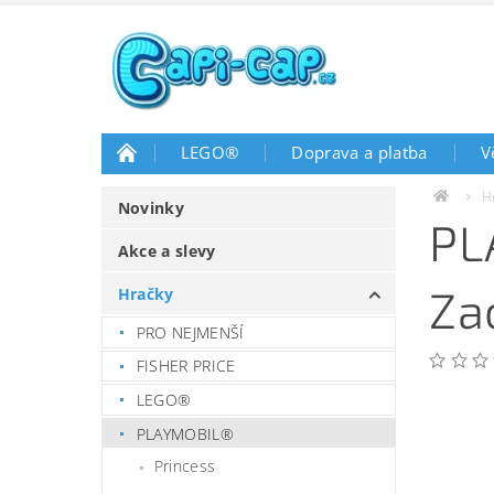
LEGO®
Doprava a platba
V
H
Novinky
PL
Akce a slevy
Za
Hračky
PRO NEJMENŠÍ
FISHER PRICE
LEGO®
PLAYMOBIL®
Princess