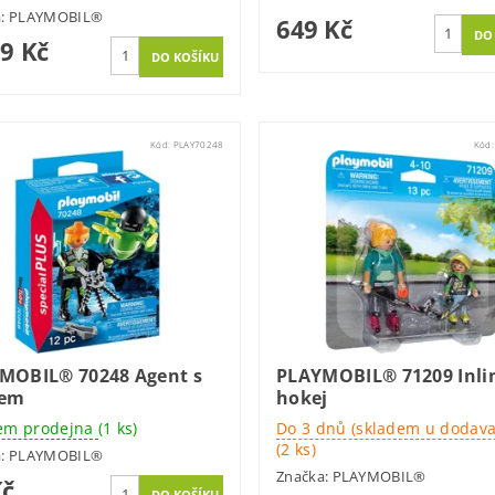
a:
PLAYMOBIL®
649 Kč
89 Kč
Kód:
PLAY70248
Kód
MOBIL® 70248 Agent s
PLAYMOBIL® 71209 Inli
nem
hokej
em prodejna
(1 ks)
Do 3 dnů (skladem u dodava
(2 ks)
a:
PLAYMOBIL®
Značka:
PLAYMOBIL®
Kč