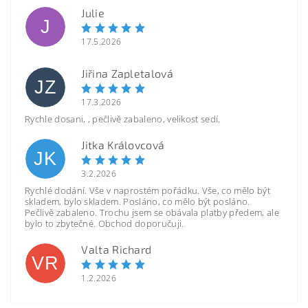
Julie
J
17.5.2026
Jiřina Zapletalová
JZ
17.3.2026
Rychle dosani, , pečlivě zabaleno, velikost sedí.
Jitka Královcová
JK
3.2.2026
Rychlé dodání. Vše v naprostém pořádku. Vše, co mělo být
skladem, bylo skladem. Posláno, co mělo být posláno.
Pečlivě zabaleno. Trochu jsem se obávala platby předem, ale
bylo to zbytečné. Obchod doporučuji.
Valta Richard
VR
1.2.2026