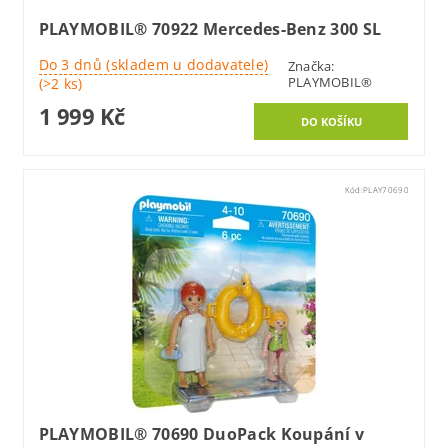
PLAYMOBIL® 70922 Mercedes-Benz 300 SL
Do 3 dnů (skladem u dodavatele)
Značka:
PLAYMOBIL®
(>2 ks)
1 999 Kč
Kód:
PLAY70690
PLAYMOBIL® 70690 DuoPack Koupání v