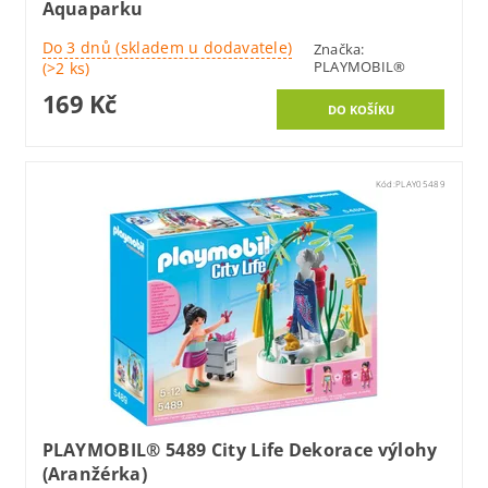
Aquaparku
Do 3 dnů (skladem u dodavatele)
Značka:
PLAYMOBIL®
(>2 ks)
169 Kč
Kód:
PLAY05489
PLAYMOBIL® 5489 City Life Dekorace výlohy
(Aranžérka)