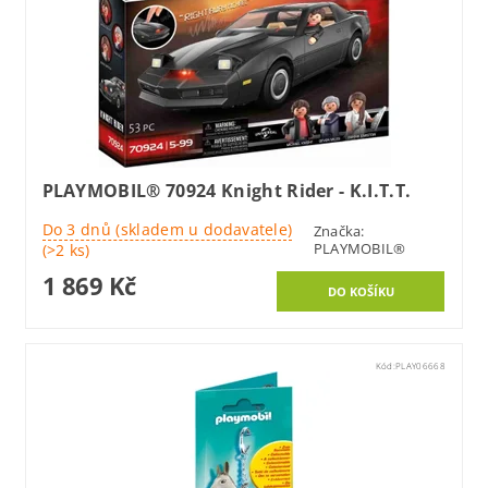
PLAYMOBIL® 70924 Knight Rider - K.I.T.T.
Do 3 dnů (skladem u dodavatele)
Značka:
PLAYMOBIL®
(>2 ks)
1 869 Kč
Kód:
PLAY06668