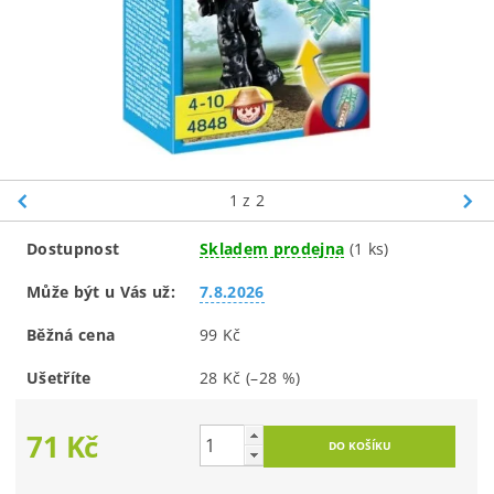
1
z 2
Dostupnost
Skladem prodejna
(1 ks)
Může být u Vás už:
7.8.2026
Běžná cena
99 Kč
Ušetříte
28 Kč
(–28 %)
71 Kč