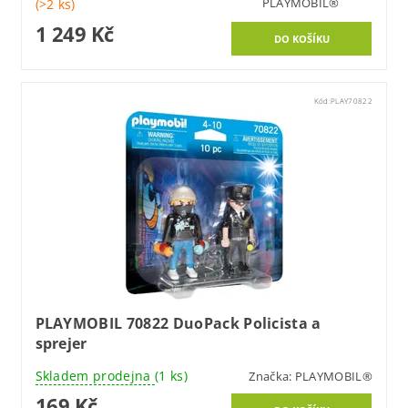
PLAYMOBIL®
(>2 ks)
1 249 Kč
Kód:
PLAY70822
PLAYMOBIL 70822 DuoPack Policista a
sprejer
Skladem prodejna
(1 ks)
Značka:
PLAYMOBIL®
169 Kč