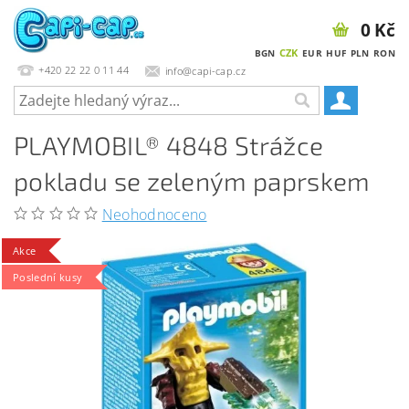
0 Kč
CZK
BGN
EUR
HUF
PLN
RON
+420 22 22 0 11 44
info@capi-cap.cz
PLAYMOBIL® 4848 Strážce
pokladu se zeleným paprskem
Neohodnoceno
Akce
Poslední kusy