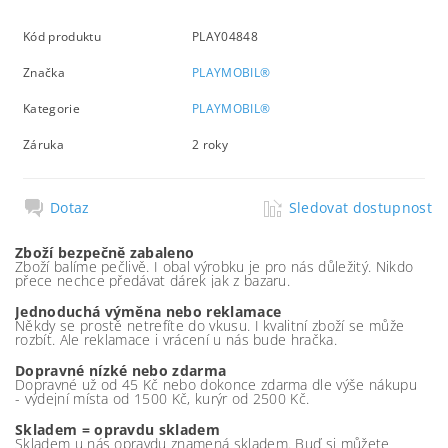
Kód produktu
PLAY04848
Značka
PLAYMOBIL®
Kategorie
PLAYMOBIL®
Záruka
2 roky
Dotaz
Sledovat dostupnost
Zboží bezpečně zabaleno
Zboží balíme pečlivě. I obal výrobku je pro nás důležitý. Nikdo
přece nechce předávat dárek jak z bazaru.
Jednoduchá výměna nebo reklamace
Někdy se prostě netrefíte do vkusu. I kvalitní zboží se může
rozbít. Ale reklamace i vrácení u nás bude hračka.
Dopravné nízké nebo zdarma
Dopravné už od 45 Kč nebo dokonce zdarma dle výše nákupu
- výdejní místa od 1500 Kč, kurýr od 2500 Kč.
Skladem = opravdu skladem
Skladem u nás opravdu znamená skladem. Buď si můžete