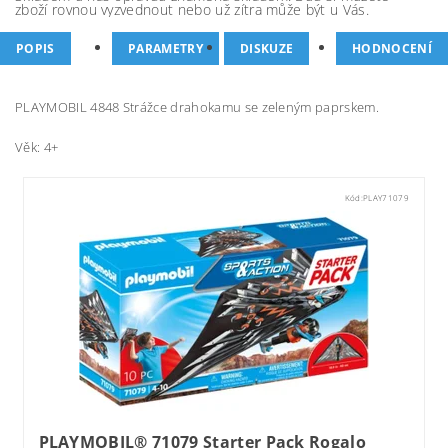
zboží rovnou vyzvednout nebo už zítra může být u Vás.
POPIS
PARAMETRY
DISKUZE
HODNOCENÍ
PLAYMOBIL 4848 Strážce drahokamu se zeleným paprskem.
Věk: 4+
Kód:
PLAY71079
PLAYMOBIL® 71079 Starter Pack Rogalo