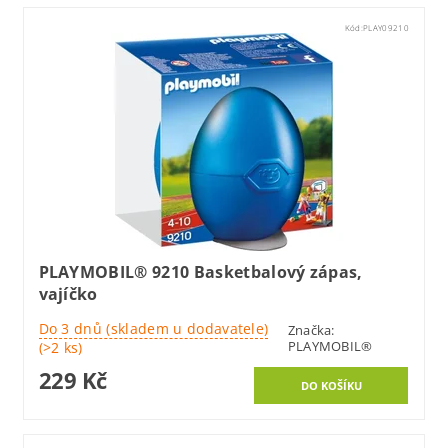
Kód:
PLAY09210
PLAYMOBIL® 9210 Basketbalový zápas,
vajíčko
Do 3 dnů (skladem u dodavatele)
Značka:
PLAYMOBIL®
(>2 ks)
229 Kč