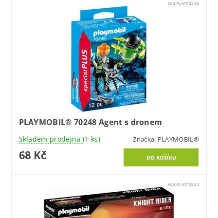
Kód:
PLAY70248
PLAYMOBIL® 70248 Agent s dronem
Skladem prodejna
(1 ks)
Značka:
PLAYMOBIL®
68 Kč
Kód:
PLAY70924