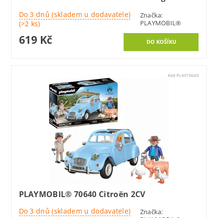
Do 3 dnů (skladem u dodavatele)
Značka:
PLAYMOBIL®
(>2 ks)
619 Kč
Kód:
PLAY70640
PLAYMOBIL® 70640 Citroën 2CV
Do 3 dnů (skladem u dodavatele)
Značka: