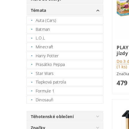
Témata
Auta (Cars)
Batman
L.O.L
Minecraft
PLAY
jízdy
Harry Potter
Do 3 
Prasátko Peppa
(1 ks)
Star Wars
Značk
479
Tlapková patrola
Formule 1
Dinosauři
Těhotenské oblečení
Značky