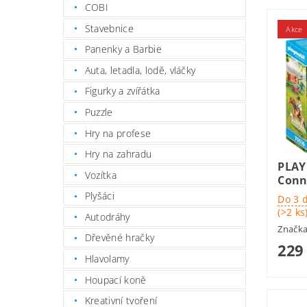
COBI
Stavebnice
Akce
Panenky a Barbie
Auta, letadla, lodě, vláčky
Figurky a zvířátka
Puzzle
Hry na profese
Hry na zahradu
PLAY
Vozítka
Con
Plyšáci
Do 3 
(>2 ks
Autodráhy
Značk
Dřevěné hračky
229
Hlavolamy
Houpací koně
Kreativní tvoření