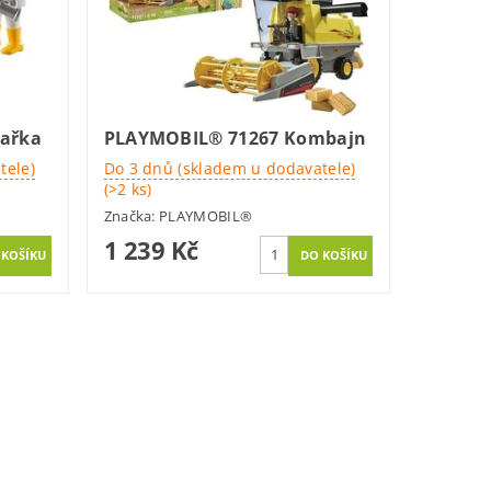
lařka
PLAYMOBIL® 71267 Kombajn
tele)
Do 3 dnů (skladem u dodavatele)
(>2 ks)
Značka:
PLAYMOBIL®
1 239 Kč