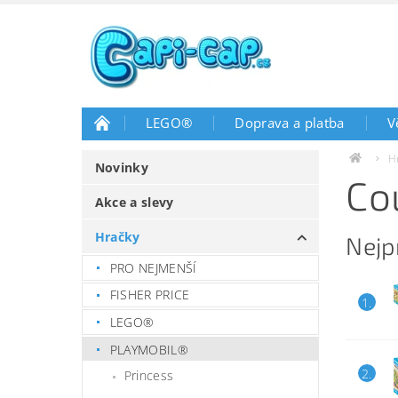
LEGO®
Doprava a platba
V
H
Novinky
Co
Akce a slevy
Hračky
Nejp
PRO NEJMENŠÍ
FISHER PRICE
1.
LEGO®
PLAYMOBIL®
2.
Princess