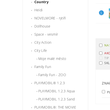
Country
Heidi
3.
NOVELMORE - rytíři
Dollhouse
Space - vesmír
City Action
NA 
City Life
AK
TIP
Moje malé město
SKL
Family Fun
Family Fun - ZOO
PLAYMOBIL® 1.2.3
ZNA
PLAYMOBIL 1.2.3 Aqua
P
PLAYMOBIL 1.2.3 Sand
PLAYMOBIL®: THE MOVIE