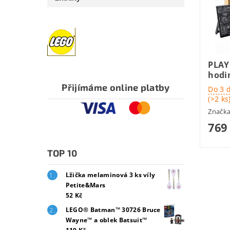
PLAY
hodi
Přijímáme online platby
Do 3 
(>2 ks
Značk
769
TOP 10
Lžička melaminová 3 ks víly
Petite&Mars
52 Kč
LEGO® Batman™ 30726 Bruce
Wayne™ a oblek Batsuit™