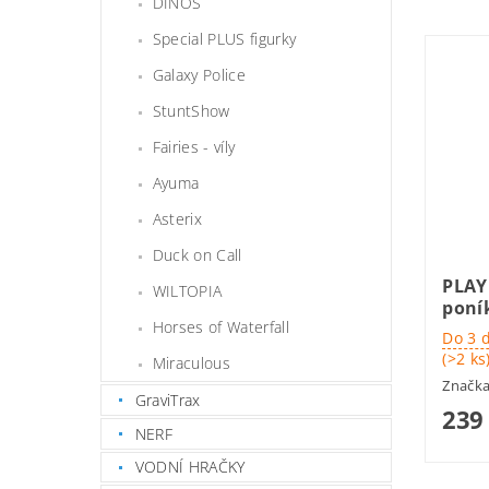
DINOS
Special PLUS figurky
Galaxy Police
StuntShow
Fairies - víly
Ayuma
Asterix
Duck on Call
PLAY
WILTOPIA
poní
Horses of Waterfall
Do 3 
(>2 ks
Miraculous
Značk
GraviTrax
239
NERF
VODNÍ HRAČKY