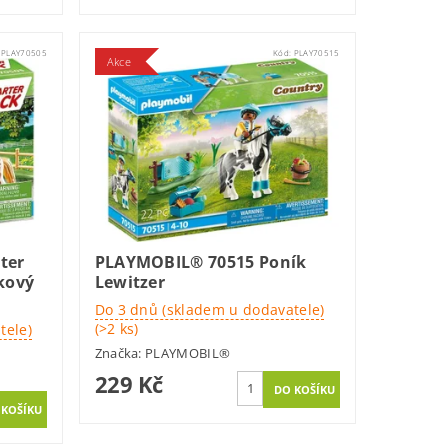
:
PLAY70505
Kód:
PLAY70515
Akce
ter
PLAYMOBIL® 70515 Poník
kový
Lewitzer
Do 3 dnů (skladem u dodavatele)
(>2 ks)
tele)
Značka:
PLAYMOBIL®
229 Kč