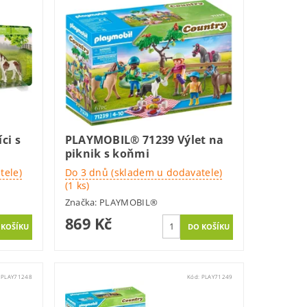
ci s
PLAYMOBIL® 71239 Výlet na
piknik s koňmi
tele)
Do 3 dnů (skladem u dodavatele)
(1 ks)
Značka:
PLAYMOBIL®
869 Kč
:
PLAY71248
Kód:
PLAY71249