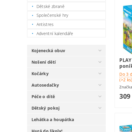
Dětské zbraně
Společenské hry
Antistres
Adventní kalendáře
Kojenecká obuv
PLAY
Nošení dětí
poní
Kočárky
Do 3 
(>2 ks
Autosedačky
Značk
309
Péče o dítě
Dětský pokoj
Lehátka a houpátka
Hurá do školy!