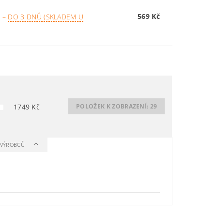
569 Kč
M
–
DO 3 DNŮ (SKLADEM U
1749
Kč
POLOŽEK K ZOBRAZENÍ:
29
A VÝROBCŮ