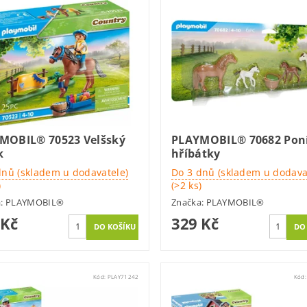
MOBIL® 70523 Velšský
PLAYMOBIL® 70682 Poní
k
hříbátky
dnů (skladem u dodavatele)
Do 3 dnů (skladem u dodava
)
(>2 ks)
a:
PLAYMOBIL®
Značka:
PLAYMOBIL®
 Kč
329 Kč
Kód:
PLAY71242
Kód