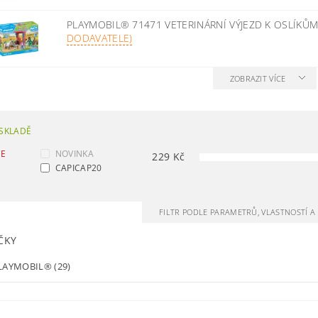
PLAYMOBIL® 71471 VETERINÁRNÍ VÝJEZD K OSLÍKŮ
DODAVATELE)
ZOBRAZIT VÍCE
SKLADĚ
CE
NOVINKA
229
Kč
CAPICAP20
FILTR PODLE PARAMETRŮ, VLASTNOSTÍ 
ČKY
LAYMOBIL®
(29)