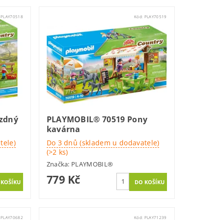
:
PLAY70518
Kód:
PLAY70519
zdný
PLAYMOBIL® 70519 Pony
kavárna
tele)
Do 3 dnů (skladem u dodavatele)
(>2 ks)
Značka:
PLAYMOBIL®
779 Kč
:
PLAY70682
Kód:
PLAY71239