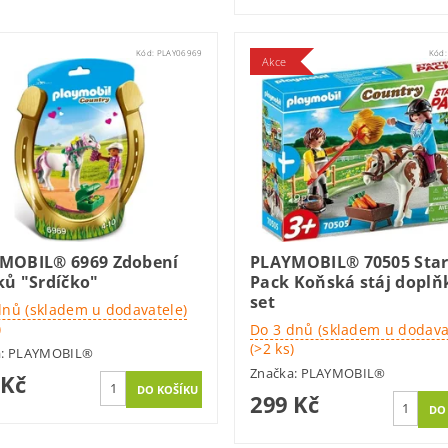
Kód:
PLAY06969
Kód
Akce
MOBIL® 6969 Zdobení
PLAYMOBIL® 70505 Star
ků "Srdíčko"
Pack Koňská stáj doplň
set
dnů (skladem u dodavatele)
)
Do 3 dnů (skladem u dodava
(>2 ks)
a:
PLAYMOBIL®
Značka:
PLAYMOBIL®
 Kč
299 Kč