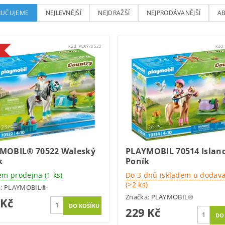
UČUJEME
NEJLEVNĚJŠÍ
NEJDRAŽŠÍ
NEJPRODÁVANĚJŠÍ
A
Kód:
PLAY70522
Kód
MOBIL® 70522 Waleský
PLAYMOBIL 70514 Islan
k
Poník
em prodejna
(1 ks)
Do 3 dnů (skladem u dodava
(>2 ks)
a:
PLAYMOBIL®
Značka:
PLAYMOBIL®
 Kč
229 Kč