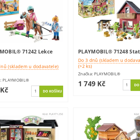
MOBIL® 71242 Lekce
PLAYMOBIL® 71248 Sta
Do 3 dnů (skladem u dodava
(>2 ks)
dnů (skladem u dodavatele)
Značka:
PLAYMOBIL®
a:
PLAYMOBIL®
1 749 Kč
 Kč
Kód:
PLAY71250
Kód