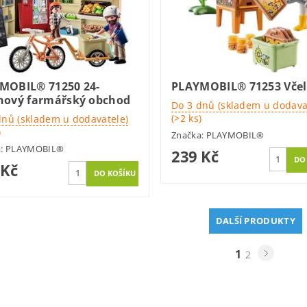
MOBIL® 71250 24-
PLAYMOBIL® 71253 Vče
nový farmářský obchod
Do 3 dnů (skladem u dodava
(>2 ks)
dnů (skladem u dodavatele)
)
Značka:
PLAYMOBIL®
a:
PLAYMOBIL®
239 Kč
 Kč
DALŠÍ PRODUKTY
1
2