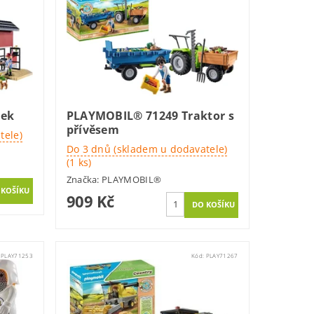
tek
PLAYMOBIL® 71249 Traktor s
přívěsem
tele)
Do 3 dnů (skladem u dodavatele)
(1 ks)
Značka:
PLAYMOBIL®
909 Kč
:
PLAY71253
Kód:
PLAY71267