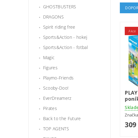
GHOSTBUSTERS
DOPOR
DRAGONS
Spirit riding free
Akce
Sports&Action - hokej
Sports&Action - fotbal
Magic
Figures
Playmo-Friends
Scooby-Doo!
PLAY
EverDreamerz
poní
Sklad
Pirates
Značk
Back to the Future
309
TOP AGENTS