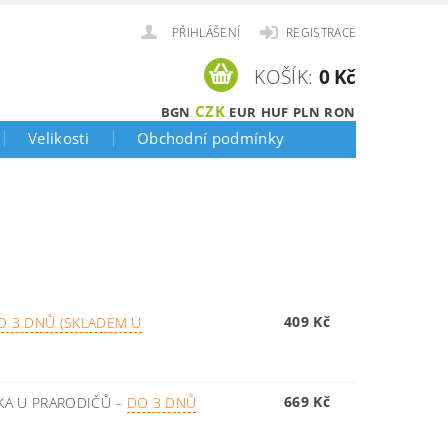
PŘIHLÁŠENÍ
REGISTRACE
KOŠÍK:
0 Kč
CZK
BGN
EUR
HUF
PLN
RON
Velikosti
Obchodní podmínky
409 Kč
O 3 DNŮ (SKLADEM U
669 Kč
KA U PRARODIČŮ
–
DO 3 DNŮ