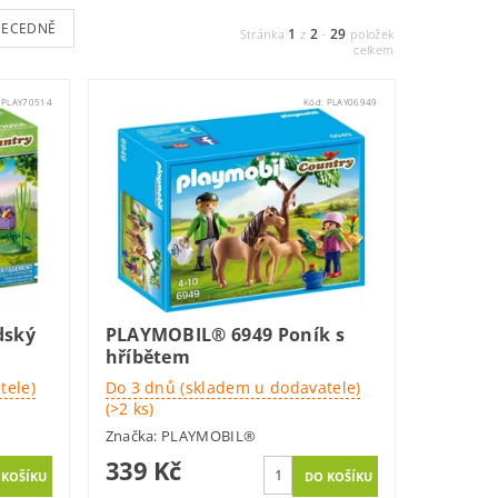
BECEDNĚ
1
2
29
Stránka
z
-
položek
celkem
:
PLAY70514
Kód:
PLAY06949
dský
PLAYMOBIL® 6949 Poník s
hříbětem
tele)
Do 3 dnů (skladem u dodavatele)
(>2 ks)
Značka:
PLAYMOBIL®
339 Kč