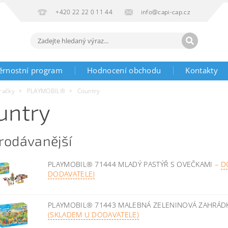
+420 22 22 0 11 44
info@capi-cap.cz
ěrnostní program
Hodnocení obchodu
Kontakty
račky
PLAYMOBIL®
Country
untry
rodávanější
PLAYMOBIL® 71444 MLADÝ PASTÝŘ S OVEČKAMI
–
D
DODAVATELE)
PLAYMOBIL® 71443 MALEBNÁ ZELENINOVÁ ZAHRÁD
(SKLADEM U DODAVATELE)