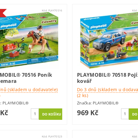
Kód:
PLAY70516
Kód
MOBIL® 70516 Poník
PLAYMOBIL® 70518 Pojí
nemara
kovář
dnů (skladem u dodavatele)
Do 3 dnů (skladem u dodava
)
(2 ks)
a:
PLAYMOBIL®
Značka:
PLAYMOBIL®
 Kč
969 Kč
Kód:
PLAY70523
Kód