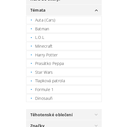
Témata
Auta (Cars)
Batman
L.O.L
Minecraft
Harry Potter
Prasátko Peppa
Star Wars
Tlapková patrola
Formule 1
Dinosauři
Těhotenské oblečení
Značky