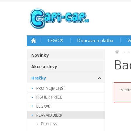
LEGO®
Doprava a platba
V
H
Novinky
Ba
Akce a slevy
Hračky
PRO NEJMENŠÍ
V tét
FISHER PRICE
LEGO®
PLAYMOBIL®
Princess