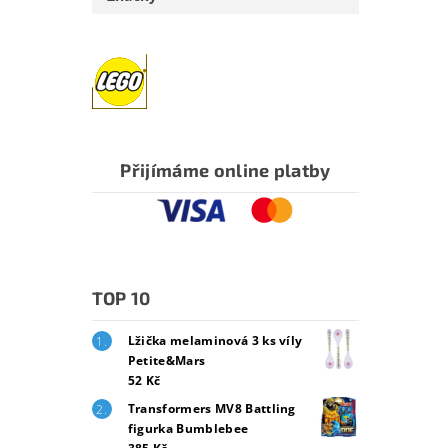
Přijímáme online platby
TOP 10
Lžička melaminová 3 ks víly
Petite&Mars
52 Kč
Transformers MV8 Battling
figurka Bumblebee