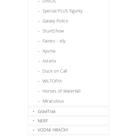
DINOS
Special PLUS figurky
Galaxy Police
StuntShow
Fairies - víly
Ayuma
Asterix
Duck on Call
WILTOPIA
Horses of Waterfall
Miraculous
GraviTrax
NERF
VODNÍ HRAČKY