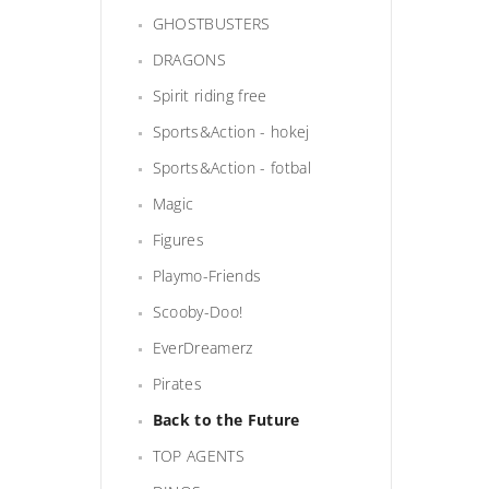
GHOSTBUSTERS
DRAGONS
Spirit riding free
Sports&Action - hokej
Sports&Action - fotbal
Magic
Figures
Playmo-Friends
Scooby-Doo!
EverDreamerz
Pirates
Back to the Future
TOP AGENTS