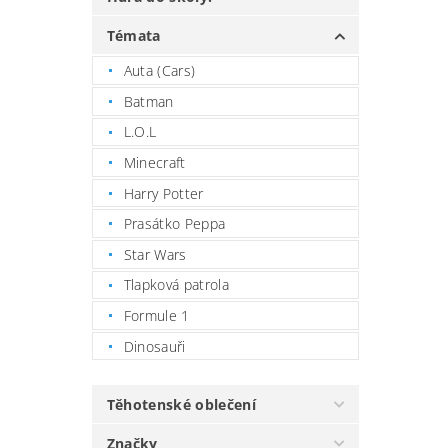
Témata
Auta (Cars)
Batman
L.O.L
Minecraft
Harry Potter
Prasátko Peppa
Star Wars
Tlapková patrola
Formule 1
Dinosauři
Těhotenské oblečení
Značky