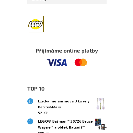
Přijímáme online platby
TOP 10
Lžička melaminová 3 ks víly
Petite&Mars
52 Kč
LEGO® Batman™ 30726 Bruce
Wayne™ a oblek Batsuit™