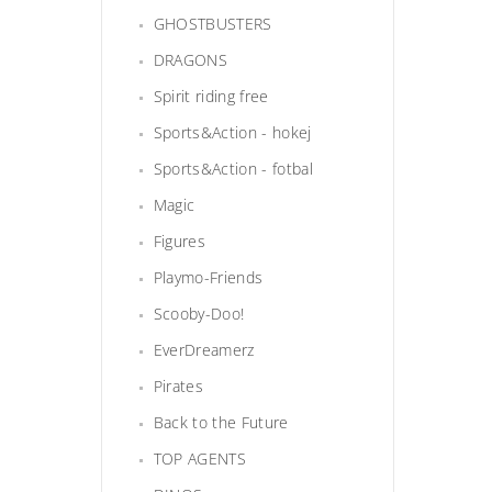
GHOSTBUSTERS
DRAGONS
Spirit riding free
Sports&Action - hokej
Sports&Action - fotbal
Magic
Figures
Playmo-Friends
Scooby-Doo!
EverDreamerz
Pirates
Back to the Future
TOP AGENTS