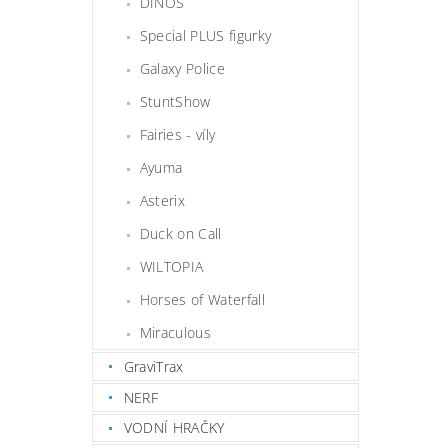
DINOS
Special PLUS figurky
Galaxy Police
StuntShow
Fairies - víly
Ayuma
Asterix
Duck on Call
WILTOPIA
Horses of Waterfall
Miraculous
GraviTrax
NERF
VODNÍ HRAČKY