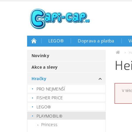
LEGO®
Doprava a platba
V
H
Novinky
He
Akce a slevy
Hračky
PRO NEJMENŠÍ
V tét
FISHER PRICE
LEGO®
PLAYMOBIL®
Princess