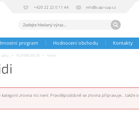
+420 22 22 0 11 44
info@capi-cap.cz
ěrnostní program
Hodnocení obchodu
Kontakty
račky
PLAYMOBIL®
Heidi
idi
o kategorii zrovna nic není. Pravděpodobně se zrovna připravuje... takže se