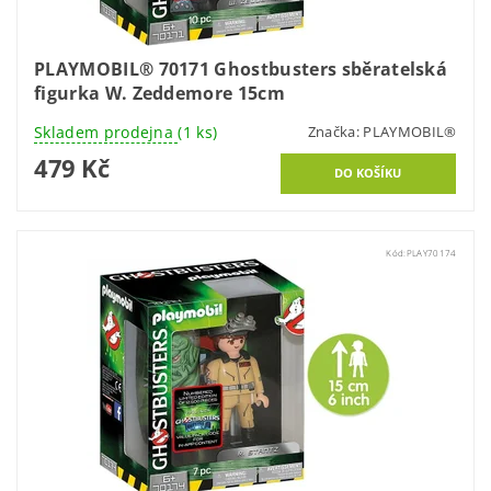
PLAYMOBIL® 70171 Ghostbusters sběratelská
figurka W. Zeddemore 15cm
Skladem prodejna
(1 ks)
Značka:
PLAYMOBIL®
479 Kč
Kód:
PLAY70174