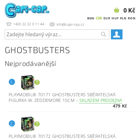
0 Kč
CZK
BGN
EUR
HUF
PLN
RON
+420 22 22 0 11 44
info@capi-cap.cz
GHOSTBUSTERS
Nejprodávanější
1.
PLAYMOBIL® 70171 GHOSTBUSTERS SBĚRATELSKÁ
FIGURKA W. ZEDDEMORE 15CM
–
SKLADEM PRODEJNA
479 Kč
2.
PLAYMOBIL® 70172 GHOSTBUSTERS SBĚRATELSKÁ