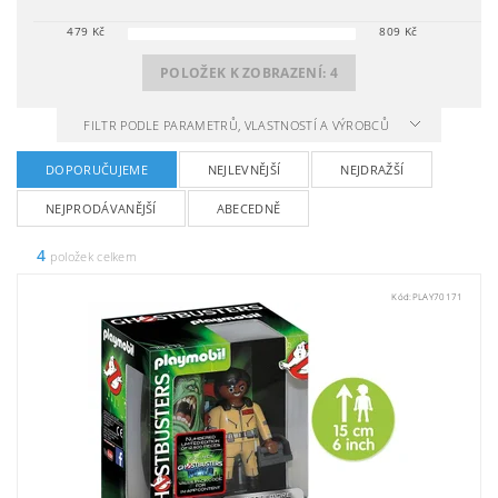
479
Kč
809
Kč
POLOŽEK K ZOBRAZENÍ:
4
FILTR PODLE PARAMETRŮ, VLASTNOSTÍ A VÝROBCŮ
DOPORUČUJEME
NEJLEVNĚJŠÍ
NEJDRAŽŠÍ
NEJPRODÁVANĚJŠÍ
ABECEDNĚ
4
položek celkem
Kód:
PLAY70171