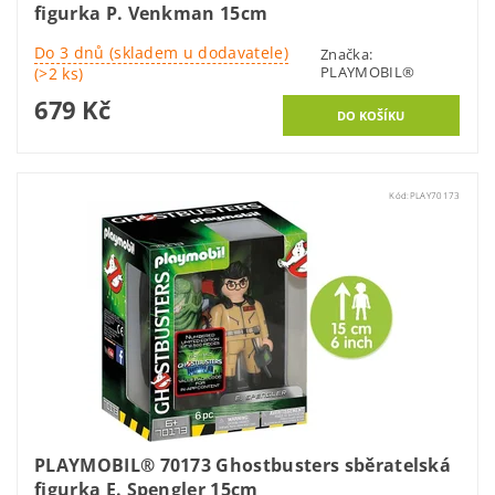
figurka P. Venkman 15cm
Do 3 dnů (skladem u dodavatele)
Značka:
PLAYMOBIL®
(>2 ks)
679 Kč
Kód:
PLAY70173
PLAYMOBIL® 70173 Ghostbusters sběratelská
figurka E. Spengler 15cm