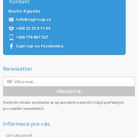
Kontakt
Martin Kýjonka
info
@
capi-cap.cz
+420 22 22 0 11 44
+420 774 887 327
Capi-cap na Facebooku
Newsletter
Vložením emailu souhlasíte se
zpracováním osobních údajů
potřebných
pro zasílání newsletterů.
Informace pro vás
Jak nakupovat