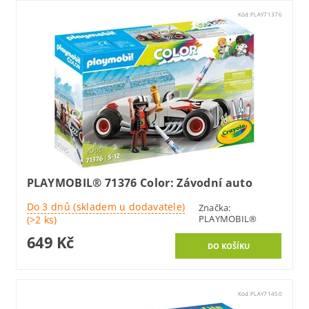
Kód:
PLAY71376
PLAYMOBIL® 71376 Color: Závodní auto
Do 3 dnů (skladem u dodavatele)
Značka:
PLAYMOBIL®
(>2 ks)
649 Kč
Kód:
PLAY71450