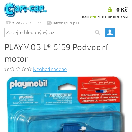
0 Kč
CZK
BGN
EUR
HUF
PLN
RON
+420 22 22 0 11 44
info@capi-cap.cz
PLAYMOBIL® 5159 Podvodní
motor
Neohodnoceno