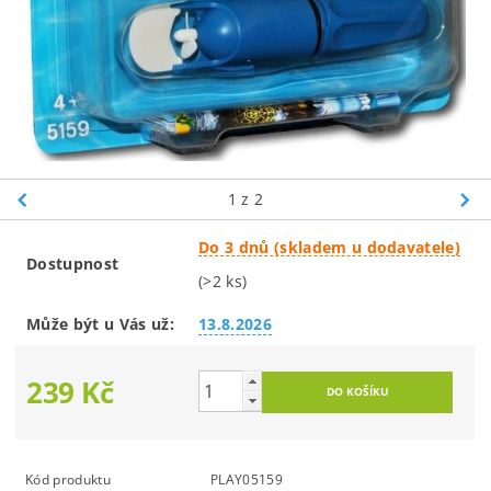
1
z 2
Do 3 dnů (skladem u dodavatele)
Dostupnost
(>2 ks)
Může být u Vás už:
13.8.2026
239 Kč
Kód produktu
PLAY05159