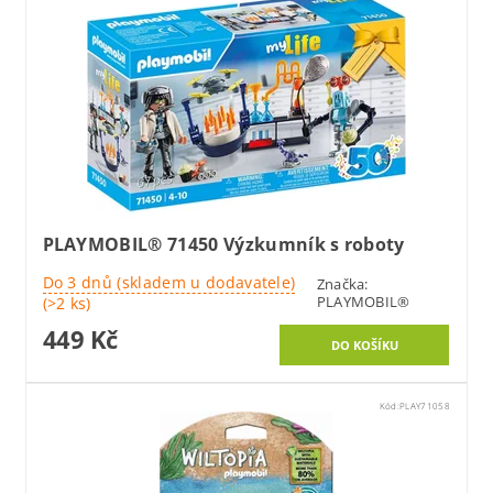
PLAYMOBIL® 71450 Výzkumník s roboty
Do 3 dnů (skladem u dodavatele)
Značka:
PLAYMOBIL®
(>2 ks)
449 Kč
Kód:
PLAY71058