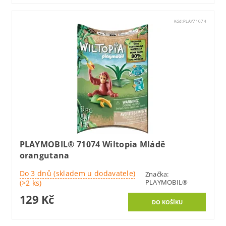
Kód:
PLAY71074
PLAYMOBIL® 71074 Wiltopia Mládě
orangutana
Do 3 dnů (skladem u dodavatele)
Značka:
PLAYMOBIL®
(>2 ks)
129 Kč