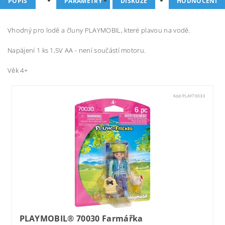
POPIS
PARAMETRY
DISKUZE
HODNOCENÍ
Vhodný pro lodě a čluny PLAYMOBIL, které plavou na vodě.
Napájení 1 ks 1,5V AA - není součástí motoru.
Věk 4+
Kód:
PLAY70030
PLAYMOBIL® 70030 Farmářka