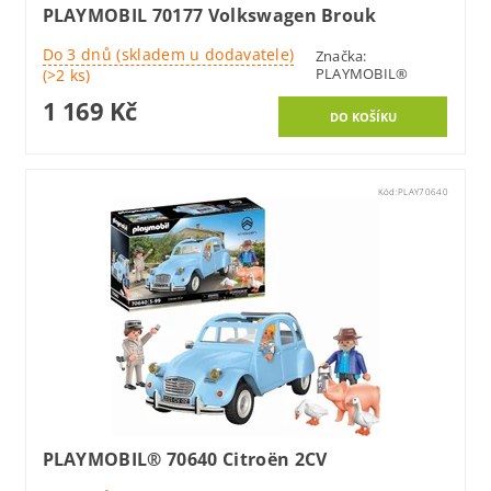
PLAYMOBIL 70177 Volkswagen Brouk
Do 3 dnů (skladem u dodavatele)
Značka:
PLAYMOBIL®
(>2 ks)
1 169 Kč
Kód:
PLAY70640
PLAYMOBIL® 70640 Citroën 2CV