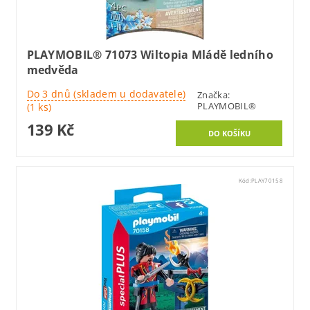
PLAYMOBIL® 71073 Wiltopia Mládě ledního
medvěda
Do 3 dnů (skladem u dodavatele)
Značka:
PLAYMOBIL®
(1 ks)
139 Kč
Kód:
PLAY70158