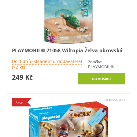
PLAYMOBIL® 71058 Wiltopia Želva obrovská
Do 3 dnů (skladem u dodavatele)
Značka:
PLAYMOBIL®
(>2 ks)
249 Kč
Kód:
PLAY70604
Akce