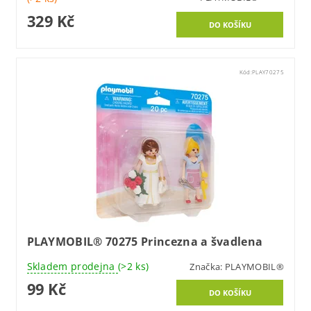
329 Kč
Kód:
PLAY70275
PLAYMOBIL® 70275 Princezna a švadlena
Skladem prodejna
(>2 ks)
Značka:
PLAYMOBIL®
99 Kč