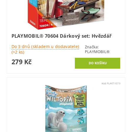
PLAYMOBIL® 70604 Dárkový set: Hvězdář
Do 3 dnů (skladem u dodavatele)
Značka:
PLAYMOBIL®
(>2 ks)
279 Kč
Kód:
PLAY71073