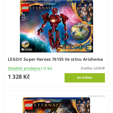
LEGO® Super Heroes 76155 Ve stínu Arishema
Skladem prodejna
(>2 ks)
Značka:
LEGO®
1 328 Kč
Kód:
LEGO76156