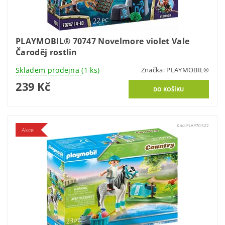
PLAYMOBIL® 70747 Novelmore violet Vale
Čaroděj rostlin
Skladem prodejna
(1 ks)
Značka:
PLAYMOBIL®
239 Kč
Kód:
PLAY70522
Akce