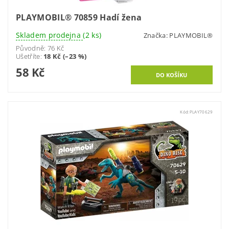
PLAYMOBIL® 70859 Hadí žena
Skladem prodejna
(2 ks)
Značka:
PLAYMOBIL®
Původně:
76 Kč
Ušetříte
:
18 Kč (–23 %)
58 Kč
Kód:
PLAY70629