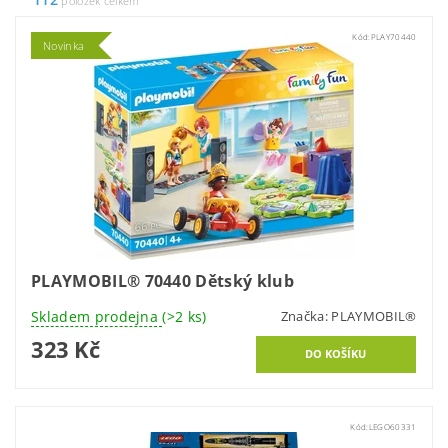
položek celkem
Kód:
PLAY70440
Novinka
PLAYMOBIL® 70440 Dětský klub
Skladem prodejna
(>2 ks)
Značka:
PLAYMOBIL®
323 Kč
Kód:
LEGO60331