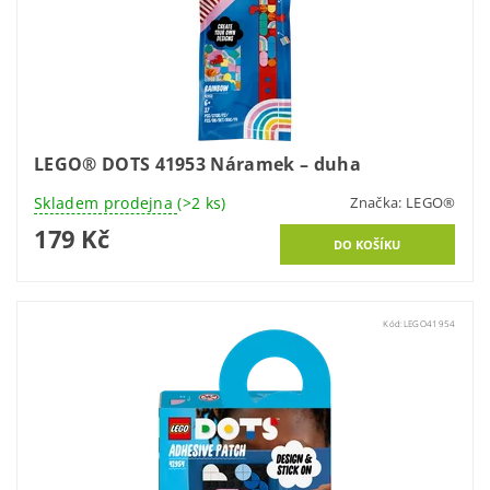
LEGO® DOTS 41953 Náramek – duha
Skladem prodejna
(>2 ks)
Značka:
LEGO®
179 Kč
Kód:
LEGO41954