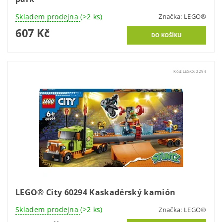
Skladem prodejna
(>2 ks)
Značka:
LEGO®
607 Kč
Kód:
LEGO60294
LEGO® City 60294 Kaskadérský kamión
Skladem prodejna
(>2 ks)
Značka:
LEGO®