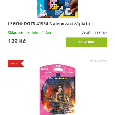
LEGO® DOTS 41954 Nalepovací záplata
Skladem prodejna
(1 ks)
Značka:
LEGO®
129 Kč
Kód:
PLAY70859
Akce