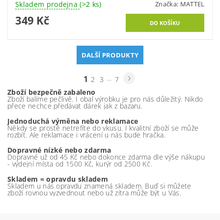
Skladem prodejna
(>2 ks)
Značka:
MATTEL
349 Kč
DALŠÍ PRODUKTY
1
...
2
3
7
Zboží bezpečně zabaleno
Zboží balíme pečlivě. I obal výrobku je pro nás důležitý. Nikdo
přece nechce předávat dárek jak z bazaru.
Jednoduchá výměna nebo reklamace
Někdy se prostě netrefíte do vkusu. I kvalitní zboží se může
rozbít. Ale reklamace i vrácení u nás bude hračka.
Dopravné nízké nebo zdarma
Dopravné už od 45 Kč nebo dokonce zdarma dle výše nákupu
- výdejní místa od 1500 Kč, kurýr od 2500 Kč.
Skladem = opravdu skladem
Skladem u nás opravdu znamená skladem. Buď si můžete
zboží rovnou vyzvednout nebo už zítra může být u Vás.