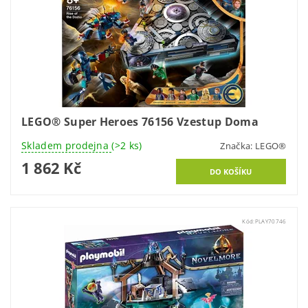
LEGO® Super Heroes 76156 Vzestup Doma
Skladem prodejna
(>2 ks)
Značka:
LEGO®
1 862 Kč
Kód:
PLAY70746