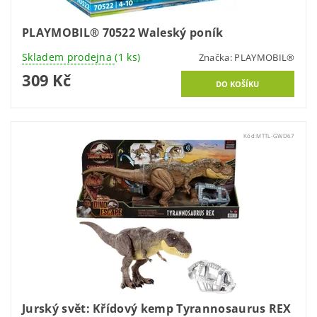
PLAYMOBIL® 70522 Waleský poník
Skladem prodejna
(1 ks)
Značka:
PLAYMOBIL®
309 Kč
Kód:
MTTL-GWD67
Jurský svět: Křídový kemp Tyrannosaurus REX