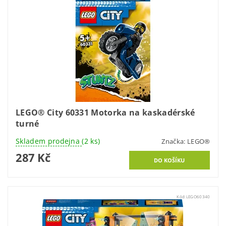
LEGO® City 60331 Motorka na kaskadérské
turné
Skladem prodejna
(2 ks)
Značka:
LEGO®
287 Kč
Kód:
LEGO60340