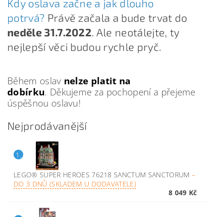
Kdy oslava začne a jak dlouho
potrvá?
Právě začala a bude trvat do
neděle 31.7.2022
. Ale neotálejte, ty
nejlepší věci budou rychle pryč.
Během oslav
nelze platit na
dobírku
.
Děkujeme za pochopení a přejeme
úspěšnou oslavu!
Nejprodávanější
1.
LEGO® SUPER HEROES 76218 SANCTUM SANCTORUM
–
DO 3 DNŮ (SKLADEM U DODAVATELE)
8 049 Kč