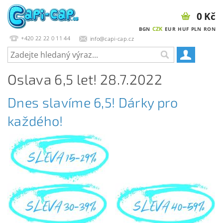
0 Kč
CZK
BGN
EUR
HUF
PLN
RON
+420 22 22 0 11 44
info@capi-cap.cz
Oslava 6,5 let! 28.7.2022
Dnes slavíme 6,5!
Dárky pro
každého!