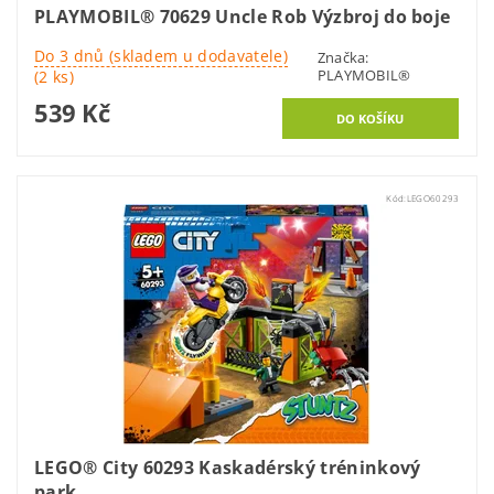
PLAYMOBIL® 70629 Uncle Rob Výzbroj do boje
Do 3 dnů (skladem u dodavatele)
Značka:
PLAYMOBIL®
(2 ks)
539 Kč
Kód:
LEGO60293
LEGO® City 60293 Kaskadérský tréninkový
park