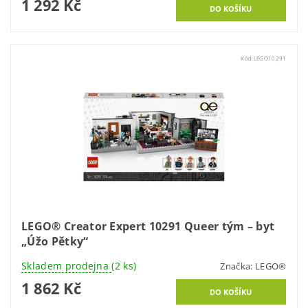
1 292 Kč
Kód:
LEGO10291
LEGO® Creator Expert 10291 Queer tým – byt
„Úžo Pětky“
Skladem prodejna
(2 ks)
Značka:
LEGO®
1 862 Kč