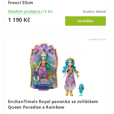
řvoucí 55cm
Skladem prodejna
(>2 ks)
Značka:
Mattel
1 190 Kč
Kód:
MTTL-GYJ14
EnchanTimals Royal panenka se zvířátkem
Queen Paradise a Rainbow