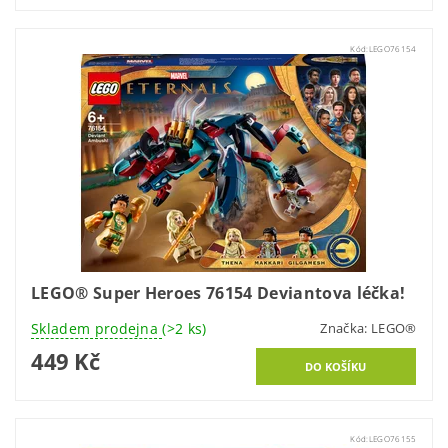
Kód:
LEGO76154
LEGO® Super Heroes 76154 Deviantova léčka!
Skladem prodejna
(>2 ks)
Značka:
LEGO®
449 Kč
Kód:
LEGO76155