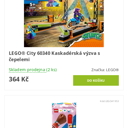
LEGO® City 60340 Kaskadérská výzva s
čepelemi
Skladem prodejna
(2 ks)
Značka:
LEGO®
364 Kč
Kód:
LEGO41953