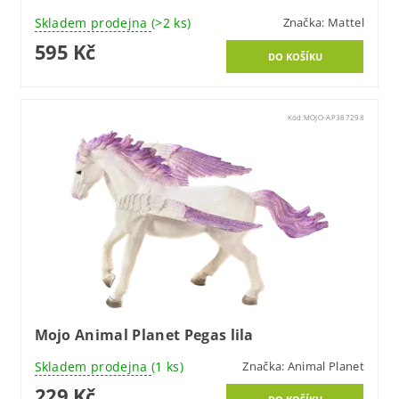
Skladem prodejna
(>2 ks)
Značka:
Mattel
595 Kč
Kód:
MOJO-AP387298
Mojo Animal Planet Pegas lila
Skladem prodejna
(1 ks)
Značka:
Animal Planet
229 Kč