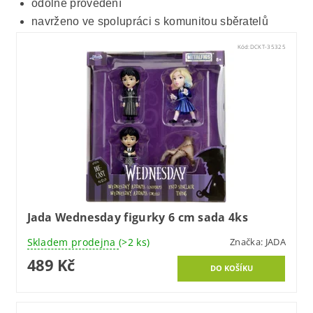
odolné provedení
navrženo ve spolupráci s komunitou sběratelů
Kód:
DCKT-35325
Jada Wednesday figurky 6 cm sada 4ks
Skladem prodejna
(>2 ks)
Značka:
JADA
489 Kč