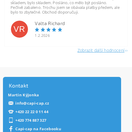
skladem, bylo skladem. Posláno, co mělo být posláno.
Pečlivě zabaleno. Trochu jsem se obávala platby předem, ale
bylo to zbytečné. Obchod doporučuji.
Valta Richard
VR
1.2.2026
Zobrazit další hodnocení
Kontakt
Martin Kýjonka
info
@
capi-cap.cz
+420 22 22 0 11 44
+420 774 887 327
Capi-cap na Facebooku