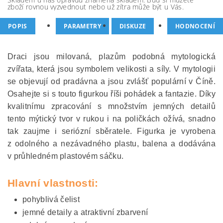
zboží rovnou vyzvednout nebo už zítra může být u Vás.
POPIS
PARAMETRY
DISKUZE
HODNOCENÍ
Draci jsou milovaná, plazům podobná mytologická
zvířata, která jsou symbolem velikosti a síly. V mytologii
se objevují od pradávna a jsou zvlášť populární v Číně.
Osahejte si s touto figurkou říši pohádek a fantazie. Díky
kvalitnímu zpracování s množstvím jemných detailů
tento mýtický tvor v rukou i na poličkách ožívá, snadno
tak zaujme i seriózní sběratele. Figurka je vyrobena
z odolného a nezávadného plastu, balena a dodávána
v průhledném plastovém sáčku.
Hlavní vlastnosti:
pohyblivá čelist
jemné detaily a atraktivní zbarvení