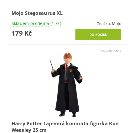
Mojo Stegosaurus XL
Skladem prodejna
(1 ks)
Značka:
Mojo
179 Kč
Kód:
MTTL-FYM52
Harry Potter Tajemná komnata figurka Ron
Weasley 25 cm