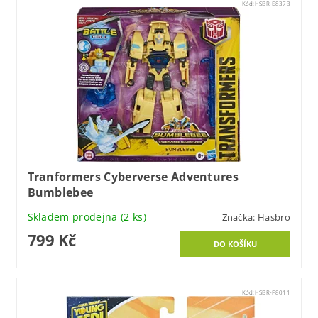
Kód:
HSBR-E8373
Tranformers Cyberverse Adventures
Bumblebee
Skladem prodejna
(2 ks)
Značka:
Hasbro
799 Kč
Kód:
HSBR-F8011