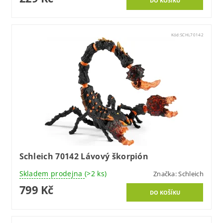
Kód:
SCHL70142
Schleich 70142 Lávový škorpión
Skladem prodejna
(>2 ks)
Značka:
Schleich
799 Kč