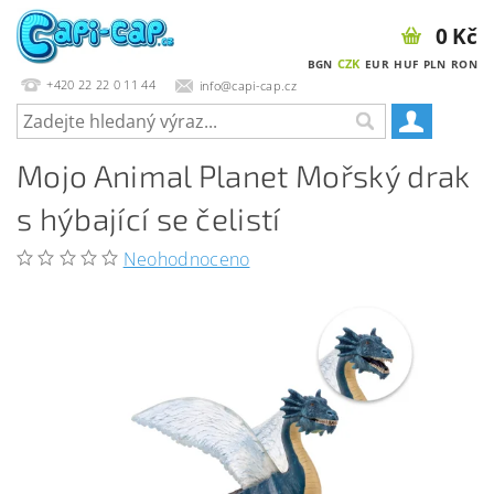
0 Kč
CZK
BGN
EUR
HUF
PLN
RON
+420 22 22 0 11 44
info@capi-cap.cz
Mojo Animal Planet Mořský drak
s hýbající se čelistí
Neohodnoceno