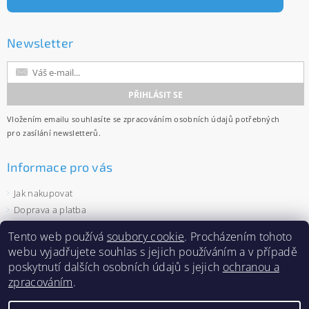
Newsletter
Vložením emailu souhlasíte se
zpracováním osobních údajů
potřebných
pro zasílání newsletterů.
Informace pro vás
Jak nakupovat
Doprava a platba
Obchodní podmínky
Tento web používá
soubory cookie
. Procházením tohoto
Ochrana osobních údajů
webu vyjadřujete souhlas s jejich používáním a v případě
Velkoobchod
poskytnutí dalších osobních údajů s jejich
ochranou a
Zásady používání souborů cookies
zpracováním
.