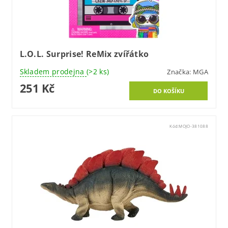
L.O.L. Surprise! ReMix zvířátko
Skladem prodejna
(>2 ks)
Značka:
MGA
251 Kč
Kód:
MOJO-381088