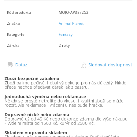
Kód produktu
MOJO-AP387252
Značka
Animal Planet
Kategorie
Fantasy
Záruka
2 roky
Dotaz
Sledovat dostupnost
Zboží bezpečně zabaleno
Zboží balíme pečlivě. I obal výrobku je pro nás důležitý. Nikdo
přece nechce předávat dárek jak z bazaru.
Jednoduchá výměna nebo reklamace
Někdy se prostě netrefíte do vkusu. I kvalitní zboží se může
rozbít. Ale reklamace i vrácení u nás bude hračka.
Dopravné nízké nebo zdarma
Dopravné už od 45 Kč nebo dokonce zdarma dle výše nákupu
- výdejní místa od 1500 Kč, kurýr od 2500 Kč.
Skladem = opravdu skladem
Skladem u nás opravdu znamená skladem. Buď si můžete