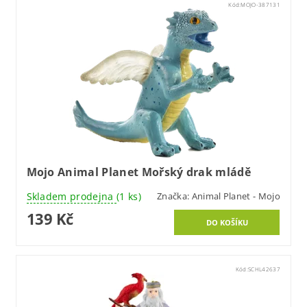
Kód:
MOJO-387131
Mojo Animal Planet Mořský drak mládě
Skladem prodejna
(1 ks)
Značka:
Animal Planet - Mojo
139 Kč
Kód:
SCHL42637