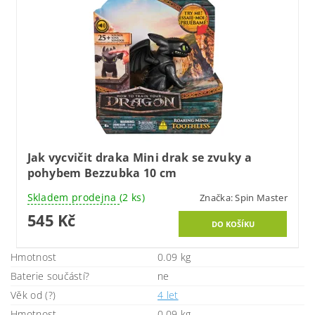
Jak vycvičit draka Mini drak se zvuky a
pohybem Bezzubka 10 cm
Skladem prodejna
(2 ks)
Značka:
Spin Master
545 Kč
Hmotnost
0.09 kg
Baterie součástí?
ne
Věk od (?)
4 let
Hmotnost
0.09 kg