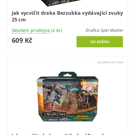
Jak vycvičit draka Bezzubka vydávající zvuky
25 cm
Skladem prodejna
(2 ks)
Značka:
Spin Master
609 Kč
Kód:
SPNM-20151848