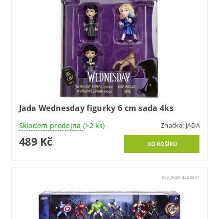
Jada Wednesday figurky 6 cm sada 4ks
Skladem prodejna
(>2 ks)
Značka:
JADA
489 Kč
Kód:
JADA-3224001