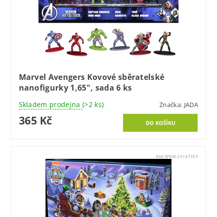
Marvel Avengers Kovové sběratelské
nanofigurky 1,65", sada 6 ks
Skladem prodejna
(>2 ks)
Značka:
JADA
365 Kč
Kód:
SPNM-20147359