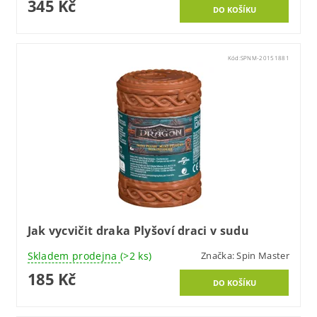
345 Kč
Kód:
SPNM-20151881
Jak vycvičit draka Plyšoví draci v sudu
Skladem prodejna
(>2 ks)
Značka:
Spin Master
185 Kč