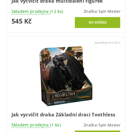
Jak vycvičit draka multibalení figurek
Skladem prodejna
(>2 ks)
Značka:
Spin Master
545 Kč
Kód:
SPNM-20153913
Jak vycvičit draka Základní draci Toothless
Skladem prodejna
(1 ks)
Značka:
Spin Master