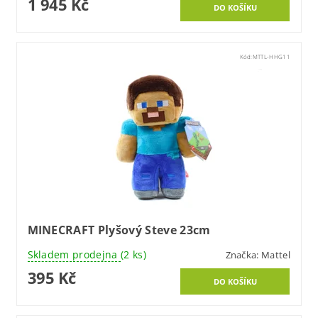
1 945 Kč
Kód:
MTTL-HHG11
MINECRAFT Plyšový Steve 23cm
Skladem prodejna
(2 ks)
Značka:
Mattel
395 Kč