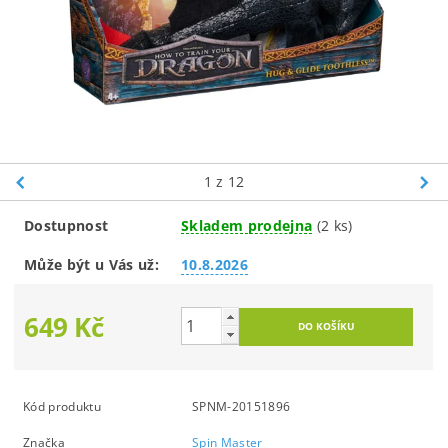
1
z 12
Dostupnost
Skladem prodejna
(2 ks)
Může být u Vás už:
10.8.2026
649 Kč
Kód produktu
SPNM-20151896
Značka
Spin Master