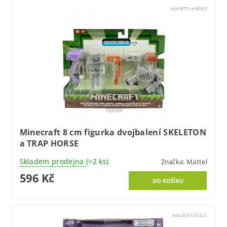
Kód:
MTTL-HMD60
Minecraft 8 cm figurka dvojbalení SKELETON
a TRAP HORSE
Skladem prodejna
(>2 ks)
Značka:
Mattel
596 Kč
Kód:
DCKT-35325