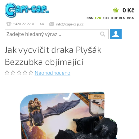
0 Kč
CZK
BGN
EUR
HUF
PLN
RON
+420 22 22 0 11 44
info@capi-cap.cz
Jak vycvičit draka Plyšák
Bezzubka objímající
Neohodnoceno