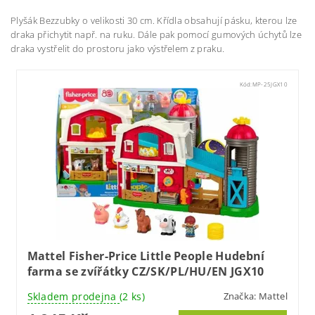
Plyšák Bezzubky o velikosti 30 cm. Křídla obsahují pásku, kterou lze
draka přichytit např. na ruku. Dále pak pomocí gumových úchytů lze
draka vystřelit do prostoru jako výstřelem z praku.
Kód:
MP-25JGX10
Mattel Fisher-Price Little People Hudební
farma se zvířátky CZ/SK/PL/HU/EN JGX10
Skladem prodejna
(2 ks)
Značka:
Mattel