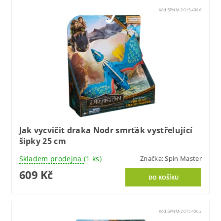
Kód:
SPNM-20154066
Jak vycvičit draka Nodr smrťák vystřelující
šipky 25 cm
Skladem prodejna
(1 ks)
Značka:
Spin Master
609 Kč
Kód:
SPNM-20154062