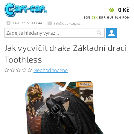
0 Kč
CZK
BGN
EUR
HUF
PLN
RON
+420 22 22 0 11 44
info@capi-cap.cz
Jak vycvičit draka Základní draci
Toothless
Neohodnoceno