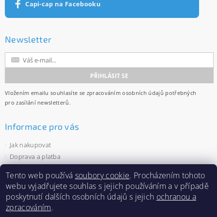
Capi-cap na Facebooku
Newsletter
Vložením emailu souhlasíte se
zpracováním osobních údajů
potřebných
pro zasílání newsletterů.
Informace pro vás
Jak nakupovat
Doprava a platba
Obchodní podmínky
Tento web používá
soubory cookie
. Procházením tohoto
Ochrana osobních údajů
webu vyjadřujete souhlas s jejich používáním a v případě
Velkoobchod
poskytnutí dalších osobních údajů s jejich
ochranou a
Zásady používání souborů cookies
zpracováním
.