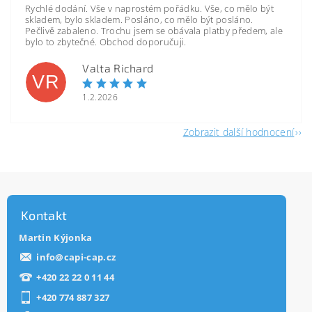
Rychlé dodání. Vše v naprostém pořádku. Vše, co mělo být
skladem, bylo skladem. Posláno, co mělo být posláno.
Pečlivě zabaleno. Trochu jsem se obávala platby předem, ale
bylo to zbytečné. Obchod doporučuji.
Valta Richard
VR
1.2.2026
Zobrazit další hodnocení
Kontakt
Martin Kýjonka
info
@
capi-cap.cz
+420 22 22 0 11 44
+420 774 887 327