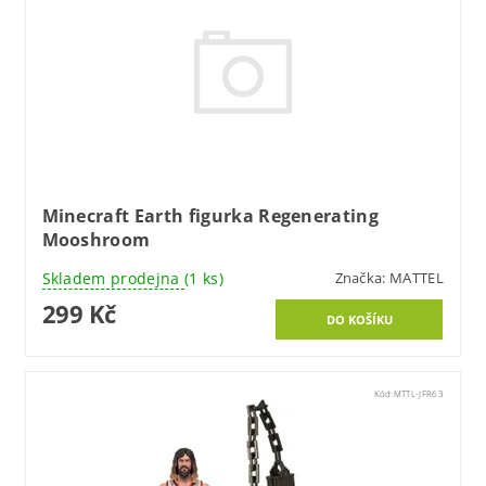
Minecraft Earth figurka Regenerating
Mooshroom
Skladem prodejna
(1 ks)
Značka:
MATTEL
299 Kč
Kód:
MTTL-JFR63