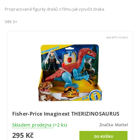
Propracované figurky draků z filmu Jak vycvičit draka.
Věk 3+
Kód:
MTTL-GVV63
Fisher-Price Imaginext THERIZINOSAURUS
Skladem prodejna
(>2 ks)
Značka:
Mattel
295 Kč