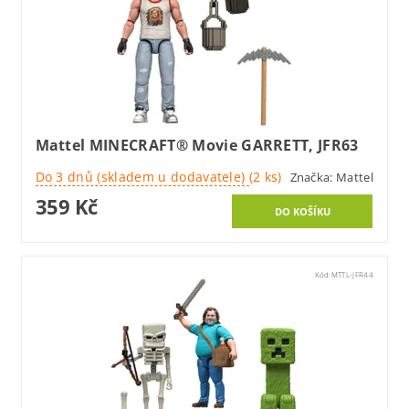
Mattel MINECRAFT® Movie GARRETT, JFR63
Do 3 dnů (skladem u dodavatele)
(2 ks)
Značka:
Mattel
359 Kč
Kód:
MTTL-JFR44