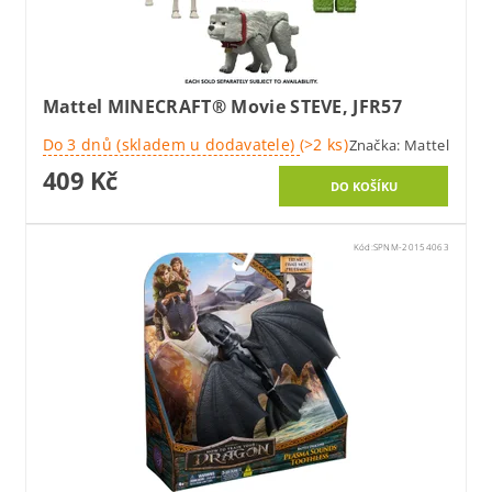
Mattel MINECRAFT® Movie STEVE, JFR57
Do 3 dnů (skladem u dodavatele)
(>2 ks)
Značka:
Mattel
409 Kč
Kód:
SPNM-20154063