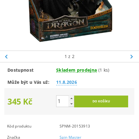
1
z 2
Dostupnost
Skladem prodejna
(1 ks)
Může být u Vás už:
11.8.2026
345 Kč
Kód produktu
SPNM-20153913
Značka
Spin Master