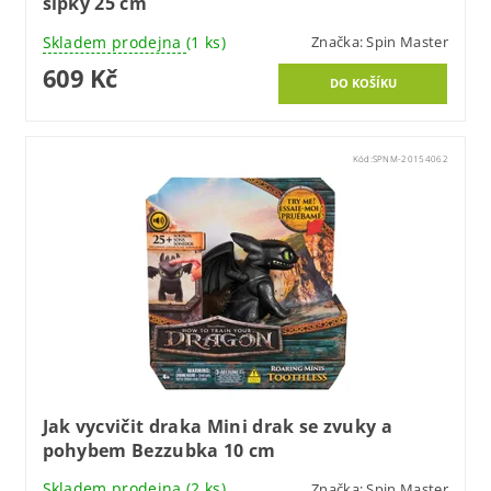
šipky 25 cm
Skladem prodejna
(1 ks)
Značka:
Spin Master
609 Kč
Kód:
SPNM-20154062
Jak vycvičit draka Mini drak se zvuky a
pohybem Bezzubka 10 cm
Skladem prodejna
(2 ks)
Značka:
Spin Master