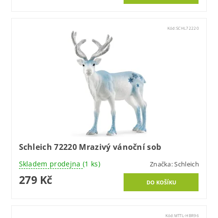
Kód:
SCHL72220
Schleich 72220 Mrazivý vánoční sob
Skladem prodejna
(1 ks)
Značka:
Schleich
279 Kč
Kód:
MTTL-HBR96