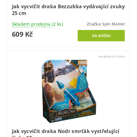
Jak vycvičit draka Bezzubka vydávající zvuky
25 cm
Skladem prodejna
(2 ks)
Značka:
Spin Master
609 Kč
Kód:
SPNM-20154066
Jak vycvičit draka Nodr smrťák vystřelující