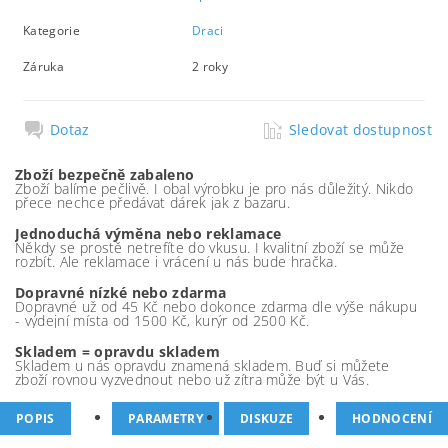
Kategorie
Draci
Záruka
2 roky
Dotaz
Sledovat dostupnost
Zboží bezpečně zabaleno
Zboží balíme pečlivě. I obal výrobku je pro nás důležitý. Nikdo
přece nechce předávat dárek jak z bazaru.
Jednoduchá výměna nebo reklamace
Někdy se prostě netrefíte do vkusu. I kvalitní zboží se může
rozbít. Ale reklamace i vrácení u nás bude hračka.
Dopravné nízké nebo zdarma
Dopravné už od 45 Kč nebo dokonce zdarma dle výše nákupu
- výdejní místa od 1500 Kč, kurýr od 2500 Kč.
Skladem = opravdu skladem
Skladem u nás opravdu znamená skladem. Buď si můžete
zboží rovnou vyzvednout nebo už zítra může být u Vás.
POPIS
PARAMETRY
DISKUZE
HODNOCENÍ