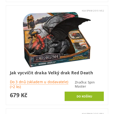
Kód:
SPNM-20151452
Jak vycvičit draka Velký drak Red Death
Do 3 dnů (skladem u dodavatele)
Značka:
Spin
Master
(>2 ks)
679 Kč
Kód:
SPNM-20151881