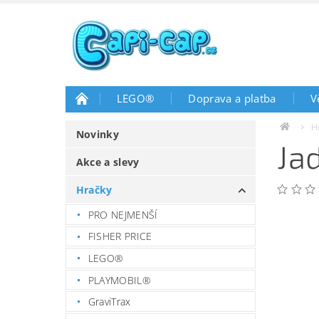
LEGO®
Doprava a platba
V
H
Novinky
Ja
Akce a slevy
Hračky
PRO NEJMENŠÍ
FISHER PRICE
LEGO®
PLAYMOBIL®
GraviTrax