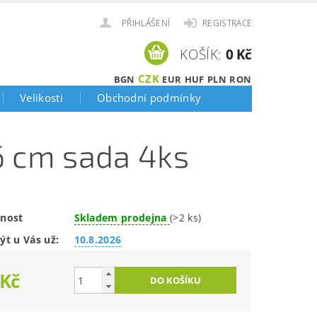
PŘIHLÁŠENÍ
REGISTRACE
KOŠÍK:
0 Kč
CZK
BGN
EUR
HUF
PLN
RON
Velikosti
Obchodní podmínky
6 cm sada 4ks
nost
Skladem prodejna
(>2 ks)
ýt u Vás už:
10.8.2026
 Kč