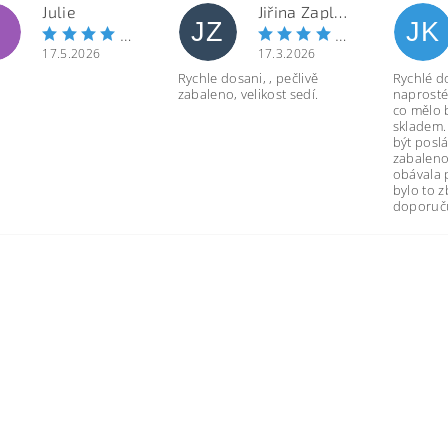
Julie
Jiřina Zapletalová
JZ
JK
17.5.2026
17.3.2026
Rychle dosani, , pečlivě
Rychlé d
zabaleno, velikost sedí.
naprosté
co mělo 
skladem.
být poslá
zabaleno
obávala 
bylo to 
doporuču