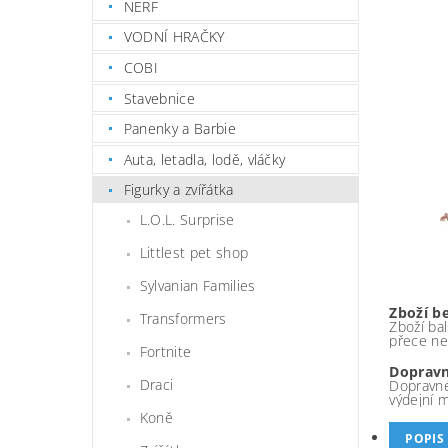
NERF
VODNÍ HRAČKY
COBI
Stavebnice
Panenky a Barbie
Auta, letadla, lodě, vláčky
Figurky a zvířátka
L.O.L. Surprise
Littlest pet shop
Sylvanian Families
Zboží b
Transformers
Zboží bal
přece ne
Fortnite
Dopravn
Draci
Dopravné
výdejní 
Koně
POPIS