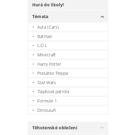
Hurá do školy!
Témata
Auta (Cars)
Batman
L.O.L
Minecraft
Harry Potter
Prasátko Peppa
Star Wars
Tlapková patrola
Formule 1
Dinosauři
Těhotenské oblečení