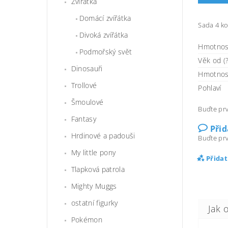
Zvířátka
Domácí zvířátka
Sada 4 ko
Divoká zvířátka
Hmotnos
Podmořský svět
Věk od (?
Dinosauři
Hmotnos
Trollové
Pohlaví
Šmoulové
Buďte prv
Fantasy
Při
Hrdinové a padouši
Buďte prv
My little pony
Přida
Tlapková patrola
Mighty Muggs
ostatní figurky
Pokémon