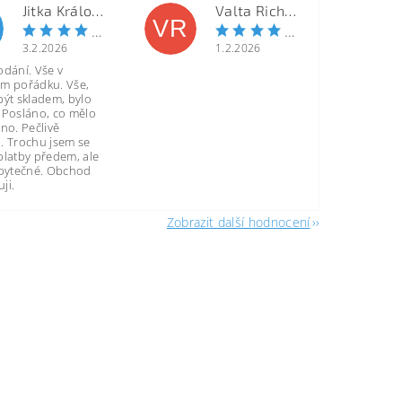
Jitka Královcová
Valta Richard
VR
3.2.2026
1.2.2026
odání. Vše v
m pořádku. Vše,
být skladem, bylo
 Posláno, co mělo
no. Pečlivě
. Trochu jsem se
platby předem, ale
zbytečné. Obchod
ji.
Zobrazit další hodnocení