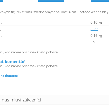
vových figurek z filmu "Wednesday" o velikosti 6 cm. Postavy: Wednesday
t
0.16 kg
)
8 let
t
0.16 kg
uni
ní, kdo napíše příspěvek k této položce.
dat komentář
ní, kdo napíše příspěvek k této položce.
t hodnocení