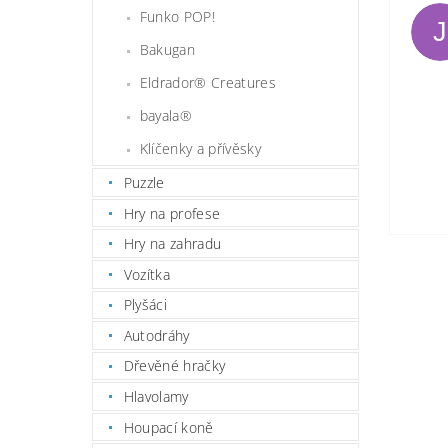
Funko POP!
J
Bakugan
Eldrador® Creatures
bayala®
Klíčenky a přívěsky
Puzzle
Hry na profese
Hry na zahradu
Vozítka
Plyšáci
Autodráhy
Dřevěné hračky
Hlavolamy
Houpací koně