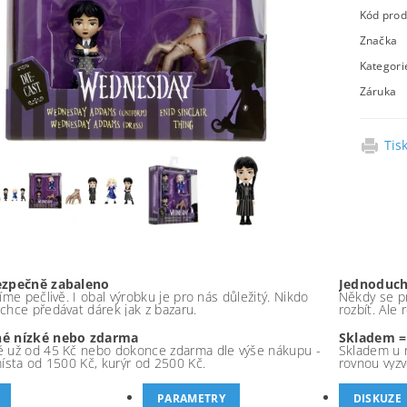
Kód prod
Značka
Kategori
Záruka
Tis
ezpečně zabaleno
Jednoduch
íme pečlivě. I obal výrobku je pro nás důležitý. Nikdo
Někdy se pr
chce předávat dárek jak z bazaru.
rozbít. Ale
é nízké nebo zdarma
Skladem =
 už od 45 Kč nebo dokonce zdarma dle výše nákupu -
Skladem u 
místa od 1500 Kč, kurýr od 2500 Kč.
rovnou vyzv
PARAMETRY
DISKUZE