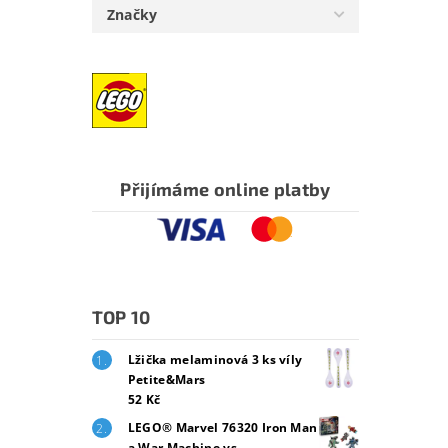
Značky
Přijímáme online platby
TOP 10
Lžička melaminová 3 ks víly
Petite&Mars
52 Kč
LEGO® Marvel 76320 Iron Man
a War Machine vs.