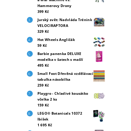
Hammerovy Drony
399 Kč
Jurský svět: Nadvláda Trénink
VELOCIRAPTORA
329 Kč
Hot Wheels Angličák
59 Kč
Barbie panenka DELUXE
modelka v šatech s mašlí
495 Kč
Small Foot Dřevěná vzdělávací
tabulka násobilka
259 Kč
Playgro - Chladivé kousátko
včelka 2 ks
159 Kč
LEGO® Botanicals 10372
Ibišek
1 695 Kč