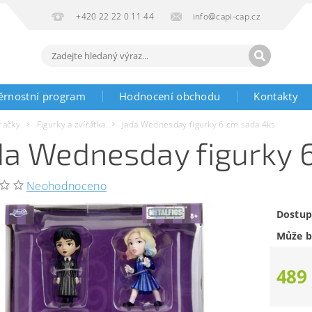
+420 22 22 0 11 44
info@capi-cap.cz
ěrnostní program
Hodnocení obchodu
Kontakty
račky
Figurky a zvířátka
Jada Wednesday figurky 6 cm sada 4ks
da Wednesday figurky 
Neohodnoceno
Dostup
Může b
489