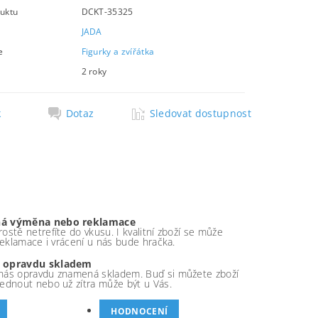
uktu
DCKT-35325
JADA
e
Figurky a zvířátka
2 roky
k
Dotaz
Sledovat dostupnost
á výměna nebo reklamace
ostě netrefíte do vkusu. I kvalitní zboží se může
 reklamace i vrácení u nás bude hračka.
 opravdu skladem
nás opravdu znamená skladem. Buď si můžete zboží
ednout nebo už zítra může být u Vás.
HODNOCENÍ