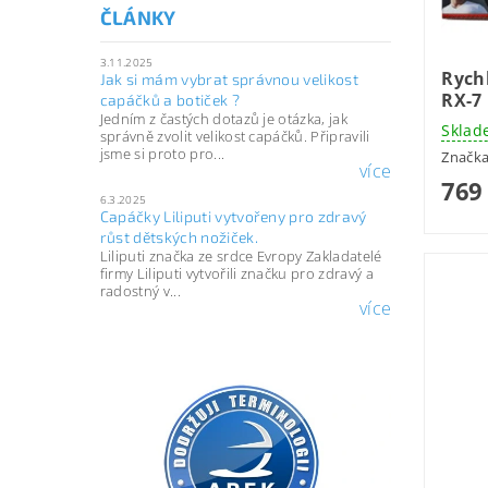
ČLÁNKY
3.11.2025
Rych
Jak si mám vybrat správnou velikost
RX-7 
capáčků a botiček ?
Jedním z častých dotazů je otázka, jak
Sklad
správně zvolit velikost capáčků. Připravili
jsme si proto pro...
Značk
více
769
6.3.2025
Capáčky Liliputi vytvořeny pro zdravý
růst dětských nožiček.
Liliputi značka ze srdce Evropy Zakladatelé
firmy Liliputi vytvořili značku pro zdravý a
radostný v...
více