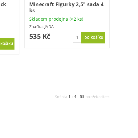
ack
Minecraft Figurky 2,5" sada 4
ks
Skladem prodejna
(>2 ks)
Značka:
JADA
535 Kč
1
4
55
Stránka
z
-
položek celkem