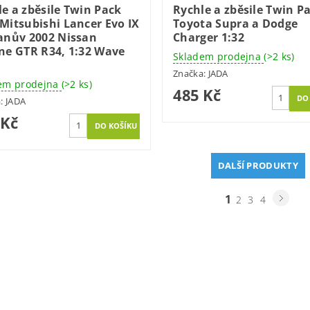
e a zběsile Twin Pack
Rychle a zběsile Twin P
Mitsubishi Lancer Evo IX
Toyota Supra a Dodge
ianův 2002 Nissan
Charger 1:32
ine GTR R34, 1:32 Wave
Skladem prodejna
(>2 ks)
Značka:
JADA
em prodejna
(>2 ks)
485 Kč
a:
JADA
 Kč
DALŠÍ PRODUKTY
1
2
3
4