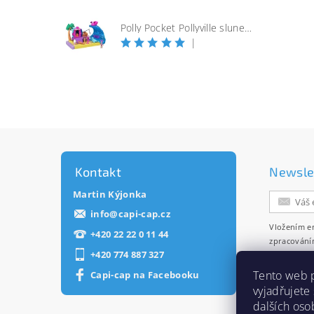
Polly Pocket Pollyville slunečná pláž
|
Kontakt
Newsle
Martin Kýjonka
info
@
capi-cap.cz
Vložením e
+420 22 22 0 11 44
zpracování
+420 774 887 327
zasílání ne
Tento web 
Capi-cap na Facebooku
vyjadřujete
dalších oso