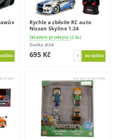
Shawův
Rychle a zběsile RC auto
Nissan Skyline 1:24
Skladem prodejna
(2 ks)
Značka:
JADA
695 Kč
1981314R00
Kód:
DCKT-36266314R00