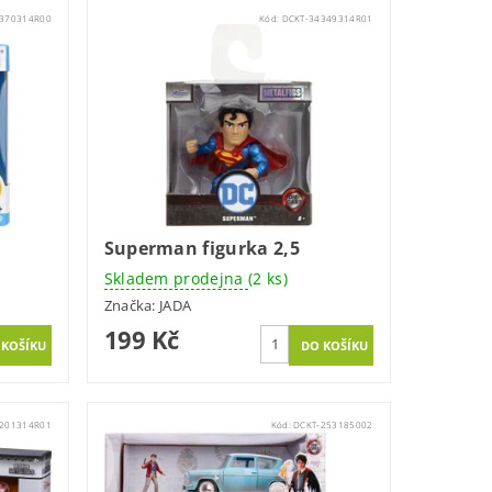
5370314R00
Kód:
DCKT-34349314R01
Superman figurka 2,5
Skladem prodejna
(2 ks)
Značka:
JADA
199 Kč
3201314R01
Kód:
DCKT-253185002