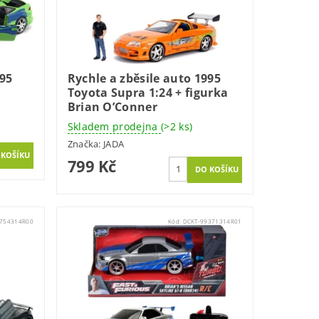
995
Rychle a zběsile auto 1995
Toyota Supra 1:24 + figurka
Brian O’Conner
Skladem prodejna
(>2 ks)
Značka:
JADA
799 Kč
0754314R00
Kód:
DCKT-99371314R01