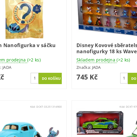
ch Nanofigurka v sáčku
Disney Kovové sběratel
nanofigurky 18 ks Wave
em prodejna
(>2 ks)
Skladem prodejna
(>2 ks)
a:
JADA
Značka:
JADA
Kč
745 Kč
Kód:
DCKT-33251314R00
Kód:
DCKT-9