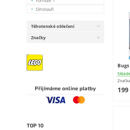
Formule 1
Dinosauři
Těhotenské oblečení
Značky
Bugs
Sklad
Značk
Přijímáme online platby
199
TOP 10