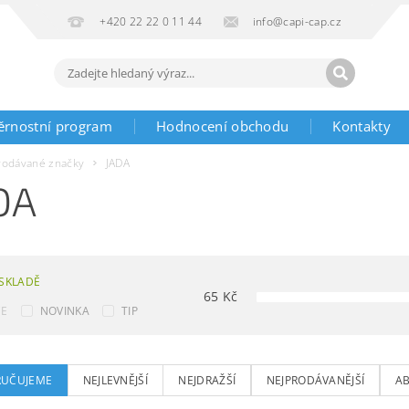
+420 22 22 0 11 44
info@capi-cap.cz
ěrnostní program
Hodnocení obchodu
Kontakty
rodávané značky
JADA
DA
SKLADĚ
65
Kč
CE
NOVINKA
TIP
UČUJEME
NEJLEVNĚJŠÍ
NEJDRAŽŠÍ
NEJPRODÁVANĚJŠÍ
A