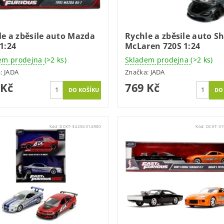
le a zběsile auto Mazda
Rychle a zběsile auto 
1:24
McLaren 720S 1:24
em prodejna
(>2 ks)
Skladem prodejna
(>2 ks)
a:
JADA
Značka:
JADA
 Kč
769 Kč
Kód:
DCKT-34256314R00
Kód:
DCKT-3