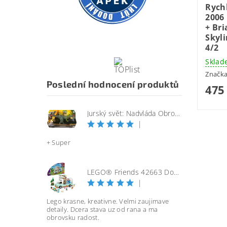
Rychl
2006 
+ Br
Skyl
4/2
Sklad
Značk
Poslední hodnocení produktů
475
Jurský svět: Nadvláda Obrovský útočící SINOTYRANNUS
|
+ Super
LEGO® Friends 42663 Dobrodružství s karavanem přátelství
|
Lego krasne, kreativne. Velmi zaujimave
detaily. Dcera stava uz od rana a ma
obrovsku radost.