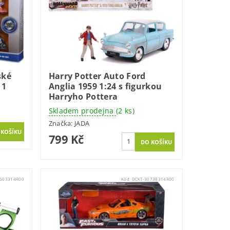
ské
Harry Potter Auto Ford
 1
Anglia 1959 1:24 s figurkou
Harryho Pottera
Skladem prodejna
(2 ks)
Značka:
JADA
799 Kč
7603314R00
Kód:
DCKT-30738314R00