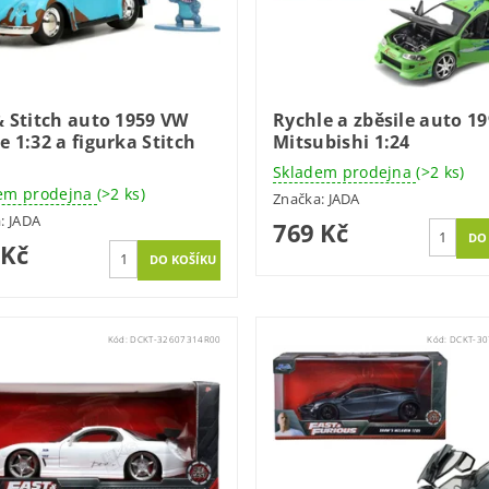
& Stitch auto 1959 VW
Rychle a zběsile auto 1
e 1:32 a figurka Stitch
Mitsubishi 1:24
Skladem prodejna
(>2 ks)
em prodejna
(>2 ks)
Značka:
JADA
a:
JADA
769 Kč
 Kč
Kód:
DCKT-32607314R00
Kód:
DCKT-3