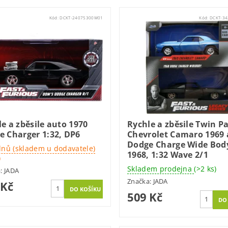
Kód:
DCKT-24075300W01
Kód:
DCKT-3
e a zběsile auto 1970
Rychle a zběsile Twin P
e Charger 1:32, DP6
Chevrolet Camaro 1969 
Dodge Charge Wide Bod
dnů (skladem u dodavatele)
1968, 1:32 Wave 2/1
)
Skladem prodejna
(>2 ks)
a:
JADA
Značka:
JADA
 Kč
509 Kč