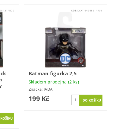
4251314R00
Kód:
DCKT-34348314R01
ack
Batman figurka 2,5
a
Skladem prodejna
(2 ks)
y
Značka:
JADA
199 Kč