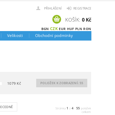
PŘIHLÁŠENÍ
REGISTRACE
KOŠÍK:
0 Kč
CZK
BGN
EUR
HUF
PLN
RON
Velikosti
Obchodní podmínky
1079
Kč
POLOŽEK K ZOBRAZENÍ:
55
BECEDNĚ
1
4
55
Stránka
z
-
položek
celkem