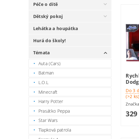
Péče o dítě
Dětský pokoj
Lehátka a houpátka
Hurá do školy!
Témata
Auta (Cars)
Batman
Rychl
Dodg
L.O.L
Do 3 
Minecraft
(>2 ks
Harry Potter
Značk
Prasátko Peppa
329
Star Wars
Tlapková patrola