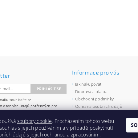
Informace pro vás
tter
Jak nakupovat
Doprava a platba
Obchodní podmínky
mailu souhlasíte se
m osobních údajů
potřebných pro
Ochrana osobních údajů
wsletterů.
Velkoobchod
používá
soubory cookie
. Procházením tohoto webu
Zásady používání souborů cooki
SO
 souhlas s jejich používáním a v případě poskytnutí
bních údajů s jejich
ochranou a zpracováním
.