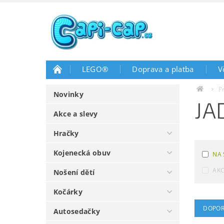
LEGO®
Doprava a platba
V
P
Novinky
JA
Akce a slevy
Hračky
Kojenecká obuv
NA 
AK
Nošení dětí
Kočárky
DOPOR
Autosedačky