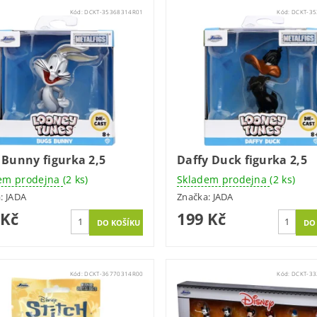
Kód:
DCKT-35368314R01
Kód:
DCKT-3
 Bunny figurka 2,5
Daffy Duck figurka 2,5
em prodejna
(2 ks)
Skladem prodejna
(2 ks)
a:
JADA
Značka:
JADA
 Kč
199 Kč
Kód:
DCKT-36770314R00
Kód:
DCKT-3