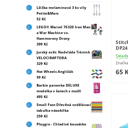
Lžička melaminová 3 ks víly
Petite&Mars
52 Kč
LEGO® Marvel 76320 Iron Man
a War Machine vs.
Hammerovy Drony
Stit
399 Kč
DP24
Jurský svět: Nadvláda Trénink
Sklad
VELOCIRAPTORA
Značk
329 Kč
65 
Hot Wheels Angličák
59 Kč
Barbie panenka DELUXE
modelka v šatech s mašlí
495 Kč
Small Foot Dřevěná vzdělávací
tabulka násobilka
259 Kč
Playgro - Chladivé kousátko