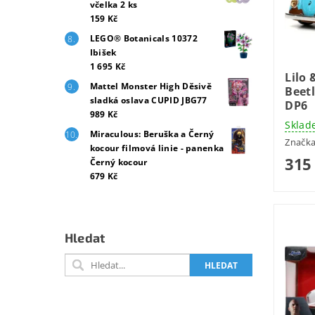
včelka 2 ks
159 Kč
LEGO® Botanicals 10372
Ibišek
1 695 Kč
Lilo 
Mattel Monster High Děsivě
Beetl
sladká oslava CUPID JBG77
DP6
989 Kč
Sklad
Miraculous: Beruška a Černý
Značk
kocour filmová linie - panenka
315
Černý kocour
679 Kč
Hledat