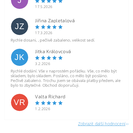
J
17.5.2026
Jiřina Zapletalová
JZ
17.3.2026
Rychle dosani, , pečlivě zabaleno, velikost sedí.
Jitka Královcová
JK
3.2.2026
Rychlé dodání. Vše v naprostém pořádku. Vše, co mělo být
skladem, bylo skladem. Posláno, co mělo být posláno.
Pečlivě zabaleno. Trochu jsem se obávala platby předem, ale
bylo to zbytečné. Obchod doporučuji.
Valta Richard
VR
1.2.2026
Zobrazit další hodnocení