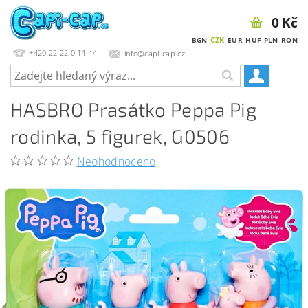
0 Kč
CZK
BGN
EUR
HUF
PLN
RON
+420 22 22 0 11 44
info@capi-cap.cz
HASBRO Prasátko Peppa Pig
rodinka, 5 figurek, G0506
Neohodnoceno