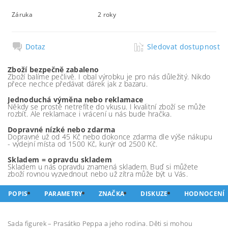
Záruka
2 roky
Dotaz
Sledovat dostupnost
Zboží bezpečně zabaleno
Zboží balíme pečlivě. I obal výrobku je pro nás důležitý. Nikdo
přece nechce předávat dárek jak z bazaru.
Jednoduchá výměna nebo reklamace
Někdy se prostě netrefíte do vkusu. I kvalitní zboží se může
rozbít. Ale reklamace i vrácení u nás bude hračka.
Dopravné nízké nebo zdarma
Dopravné už od 45 Kč nebo dokonce zdarma dle výše nákupu
- výdejní místa od 1500 Kč, kurýr od 2500 Kč.
Skladem = opravdu skladem
Skladem u nás opravdu znamená skladem. Buď si můžete
zboží rovnou vyzvednout nebo už zítra může být u Vás.
POPIS
PARAMETRY
ZNAČKA
DISKUZE
HODNOCENÍ
Sada figurek – Prasátko Peppa a jeho rodina. Děti si mohou