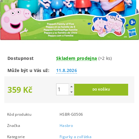
Dostupnost
Skladem prodejna
(>2 ks)
Může být u Vás už:
11.8.2026
359 Kč
Kód produktu
HSBR-G0506
Značka
Hasbro
Kategorie
Figurky a zvířátka