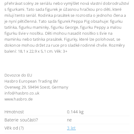
přehrávat scény ze seriálu nebo vymýšlet nová vlastní dobrodružství
s figurkami. Tato sada figurek je úžasnou hračkou pro děti, které
milují tento seriál. Rodinka prasátek se rozrostla o jednoho člena a
je nyní pětičlenná. Tato sada figurek Peppa Pig obsahuje: figurku
tatínka, figurku maminky, figurku George, figurku Peppy a malou
figurku Evie v nosítku. Děti mohou nasadit nosítko s Evie na
maminku nebo tatínka prasátek. Figurky, které lze polohovat, se
dokonce mohou držet za ruce pro sladké rodinné chvíle. Rozměry
balení: 18,1 x 22,9 x 5,1 cm. Věk: 3+
Dovozce do EU
Hasbro European Trading BV
Overweg 29, 59494 Soest, Germany
info@hasbro.co.uk
www.hasbro.de
Hmotnost
0.144 kg
Baterie součástí?
ne
Věk od (?)
3 let