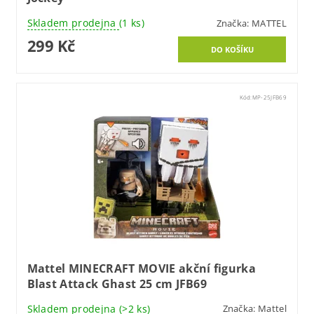
Skladem prodejna
(1 ks)
Značka:
MATTEL
299 Kč
Kód:
MP-25JFB69
Mattel MINECRAFT MOVIE akční figurka
Blast Attack Ghast 25 cm JFB69
Skladem prodejna
(>2 ks)
Značka:
Mattel