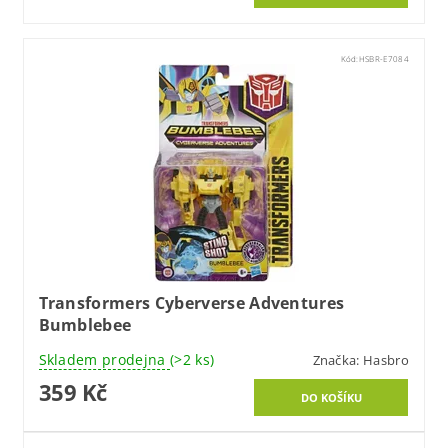
Kód:
HSBR-E7084
Transformers Cyberverse Adventures
Bumblebee
Skladem prodejna
(>2 ks)
Značka:
Hasbro
359 Kč