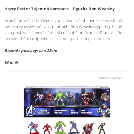
Harry Potter Tajemná komnata – figurka Ron Weasley
Mladý fanoušek si můžeme zopakovat své oblíbené scény z filmů
nebo si vymyslet svůj vlastní příběh. Ron Weasley vypadá přesně
jako postava z filmové série. Má na sobě uniformu z Bradavic. Ron
má svou hůlku odpovídající z filmu - perfektní pro kouzlení.
Rozměr postavy: cca 25cm
Věk: 6+
Kód:
JADA-3224001