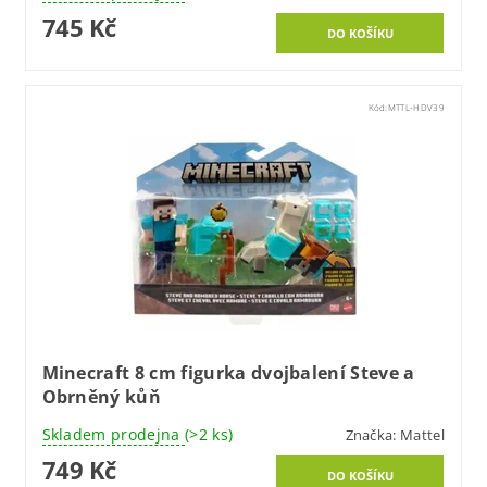
745 Kč
Kód:
MTTL-HDV39
Minecraft 8 cm figurka dvojbalení Steve a
Obrněný kůň
Skladem prodejna
(>2 ks)
Značka:
Mattel
749 Kč