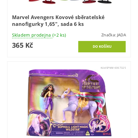
Marvel Avengers Kovové sběratelské
nanofigurky 1,65", sada 6 ks
Skladem prodejna
(>2 ks)
Značka:
JADA
365 Kč
Kód:
SPNM-6067325