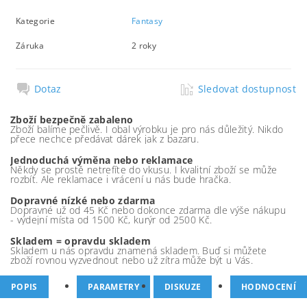
Kategorie
Fantasy
Záruka
2 roky
Dotaz
Sledovat dostupnost
Zboží bezpečně zabaleno
Zboží balíme pečlivě. I obal výrobku je pro nás důležitý. Nikdo
přece nechce předávat dárek jak z bazaru.
Jednoduchá výměna nebo reklamace
Někdy se prostě netrefíte do vkusu. I kvalitní zboží se může
rozbít. Ale reklamace i vrácení u nás bude hračka.
Dopravné nízké nebo zdarma
Dopravné už od 45 Kč nebo dokonce zdarma dle výše nákupu
- výdejní místa od 1500 Kč, kurýr od 2500 Kč.
Skladem = opravdu skladem
Skladem u nás opravdu znamená skladem. Buď si můžete
zboží rovnou vyzvednout nebo už zítra může být u Vás.
POPIS
PARAMETRY
DISKUZE
HODNOCENÍ