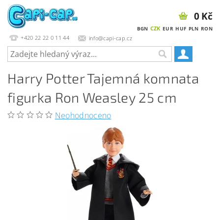
0 Kč
CZK
BGN
EUR
HUF
PLN
RON
+420 22 22 0 11 44
info@capi-cap.cz
Harry Potter Tajemná komnata
figurka Ron Weasley 25 cm
Neohodnoceno