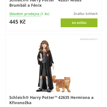
Schleich® Harry Potter™ 42637 Albus
Brumbál a Fénix
Skladem prodejna
(1 ks)
Značka:
Schleich
445 Kč
Kód:
SCHL42635-2
Schleich® Harry Potter™ 42635 Hermiona a
Křivonožka