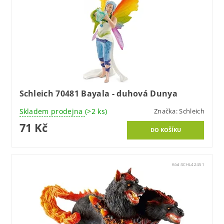
Schleich 70481 Bayala - duhová Dunya
Skladem prodejna
(>2 ks)
Značka:
Schleich
71 Kč
Kód:
SCHL42451