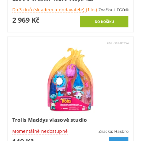
Do 3 dnů (skladem u dodavatele)
(1 ks)
Značka:
LEGO®
2 969 Kč
Kód:
HSBR-B7354
Trolls Maddys vlasové studio
Momentálně nedostupné
Značka:
Hasbro