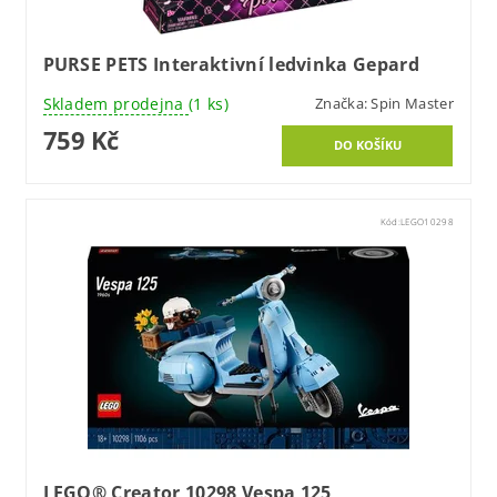
PURSE PETS Interaktivní ledvinka Gepard
Skladem prodejna
(1 ks)
Značka:
Spin Master
759 Kč
Kód:
LEGO10298
LEGO® Creator 10298 Vespa 125