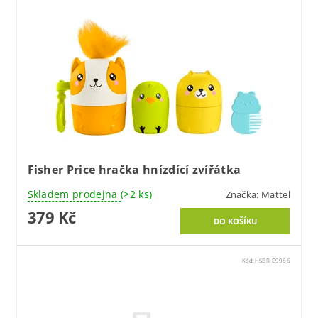
Fisher Price hračka hnízdící zvířátka
Skladem prodejna
(>2 ks)
Značka:
Mattel
379 Kč
Kód:
HSBR-E9986