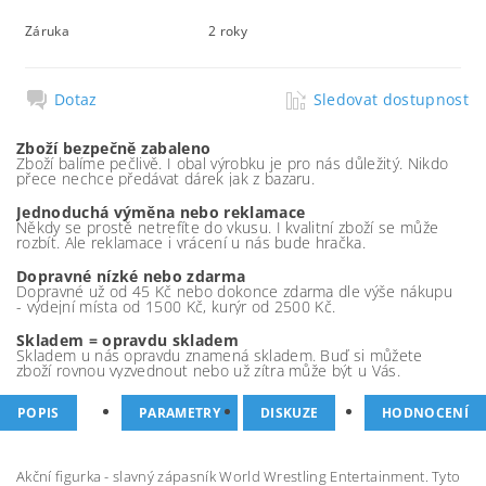
Záruka
2 roky
Dotaz
Sledovat dostupnost
Zboží bezpečně zabaleno
Zboží balíme pečlivě. I obal výrobku je pro nás důležitý. Nikdo
přece nechce předávat dárek jak z bazaru.
Jednoduchá výměna nebo reklamace
Někdy se prostě netrefíte do vkusu. I kvalitní zboží se může
rozbít. Ale reklamace i vrácení u nás bude hračka.
Dopravné nízké nebo zdarma
Dopravné už od 45 Kč nebo dokonce zdarma dle výše nákupu
- výdejní místa od 1500 Kč, kurýr od 2500 Kč.
Skladem = opravdu skladem
Skladem u nás opravdu znamená skladem. Buď si můžete
zboží rovnou vyzvednout nebo už zítra může být u Vás.
POPIS
PARAMETRY
DISKUZE
HODNOCENÍ
Akční figurka - slavný zápasník World Wrestling Entertainment. Tyto