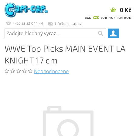
0 Kč
CZK
BGN
EUR
HUF
PLN
RON
+420 22 22 0 11 44
info@capi-cap.cz
WWE Top Picks MAIN EVENT LA
KNIGHT 17 cm
Neohodnoceno