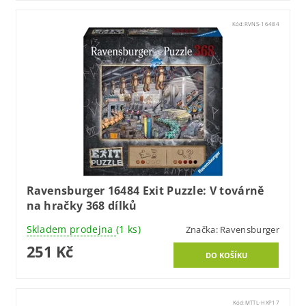
Kód:
RVNS-16484
Ravensburger 16484 Exit Puzzle: V továrně
na hračky 368 dílků
Skladem prodejna
(1 ks)
Značka:
Ravensburger
251 Kč
Kód:
MTTL-HXP17