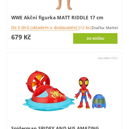
WWE Akční figurka MATT RIDDLE 17 cm
Do 3 dnů (skladem u dodavatele)
(>2 ks)
Značka:
Mattel
679 Kč
Kód:
HSBR-F7252
Spiderman SPIDEY AND HIS AMAZING