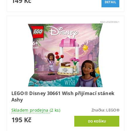
149 Kč
DETAIL
Kód:
LEGO30661
LEGO® Disney 30661 Wish přijímací stánek
Ashy
Skladem prodejna
(2 ks)
Značka:
LEGO®
195 Kč