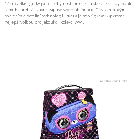
17 cm velké figurky jsou nezbytností pro děti a sběratele, aby mohli
si mohli přehrát slavné zápasy svých oblíbenců. Díky kloubovým
spojením a detailní technologii TrueFX je tato figurka Superstar
nejlepší volbou pro jakoukoli kolekci WWE.
Kód:
SPNM-20141132