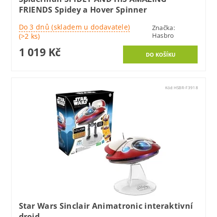
FRIENDS Spidey a Hover Spinner
Do 3 dnů (skladem u dodavatele)
Značka:
Hasbro
(>2 ks)
1 019 Kč
Kód:
HSBR-F3918
Star Wars Sinclair Animatronic interaktivní
droid