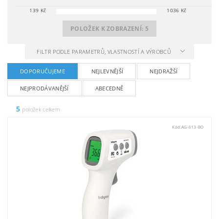
139
Kč
1036
Kč
POLOŽEK K ZOBRAZENÍ:
5
FILTR PODLE PARAMETRŮ, VLASTNOSTÍ A VÝROBCŮ
DOPORUČUJEME
NEJLEVNĚJŠÍ
NEJDRAŽŠÍ
NEJPRODÁVANĚJŠÍ
ABECEDNĚ
5
položek celkem
Kód:
AG-613-BO