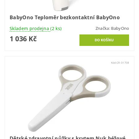
BabyOno Teploměr bezkontaktní BabyOno
Skladem prodejna
(2 ks)
Značka:
BabyOno
1 036 Kč
Kód:
CR-31708
Dětské zdravotní nůžky s krytem Nuk béžové