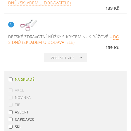
DNŮ (SKLADEM U DODAVATELE)
139 Kč
3.
DĚTSKÉ ZDRAVOTNÍ NŮŽKY S KRYTEM NUK RŮŽOVÉ
–
DO
3 DNŮ (SKLADEM U DODAVATELE)
139 Kč
ZOBRAZIT VÍCE
NA SKLADĚ
AKCE
NOVINKA
TIP
ASSORT
CAPICAP20
SKL