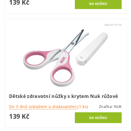
139 Kč
Kód:
CR-31710
Dětské zdravotní nůžky s krytem Nuk růžové
Do 3 dnů (skladem u dodavatele)
(1 ks)
Značka:
NUK
139 Kč