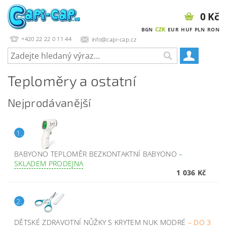
0 Kč
CZK
BGN
EUR
HUF
PLN
RON
+420 22 22 0 11 44
info@capi-cap.cz
Teploměry a ostatní
Nejprodávanější
1.
BABYONO TEPLOMĚR BEZKONTAKTNÍ BABYONO
–
SKLADEM PRODEJNA
1 036 Kč
2.
DĚTSKÉ ZDRAVOTNÍ NŮŽKY S KRYTEM NUK MODRÉ
–
DO 3