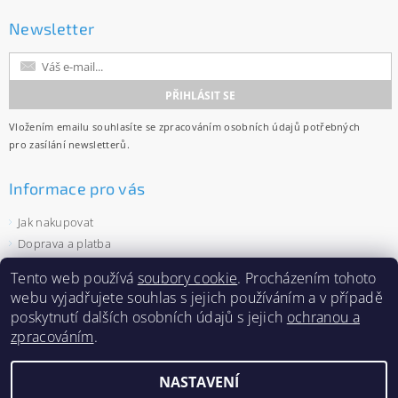
Newsletter
Vložením emailu souhlasíte se
zpracováním osobních údajů
potřebných
pro zasílání newsletterů.
Informace pro vás
Jak nakupovat
Doprava a platba
Obchodní podmínky
Tento web používá
soubory cookie
. Procházením tohoto
Ochrana osobních údajů
webu vyjadřujete souhlas s jejich používáním a v případě
Velkoobchod
poskytnutí dalších osobních údajů s jejich
ochranou a
Zásady používání souborů cookies
zpracováním
.
NASTAVENÍ