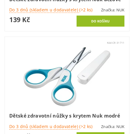
Do 3 dnů (skladem u dodavatele)
(>2 ks)
Značka:
NUK
139 Kč
Kód:
CR-31711
Dětské zdravotní nůžky s krytem Nuk modré
Do 3 dnů (skladem u dodavatele)
(>2 ks)
Značka:
NUK