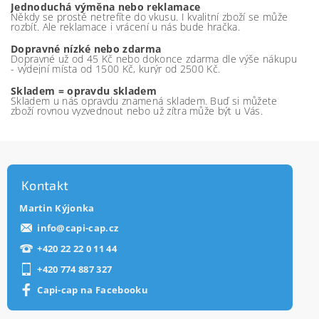
Jednoduchá výměna nebo reklamace
Někdy se prostě netrefíte do vkusu. I kvalitní zboží se může
rozbít. Ale reklamace i vrácení u nás bude hračka.
Dopravné nízké nebo zdarma
Dopravné už od 45 Kč nebo dokonce zdarma dle výše nákupu
- výdejní místa od 1500 Kč, kurýr od 2500 Kč.
Skladem = opravdu skladem
Skladem u nás opravdu znamená skladem. Buď si můžete
zboží rovnou vyzvednout nebo už zítra může být u Vás.
Kontakt
Martin Kýjonka
info
@
capi-cap.cz
+420 22 22 0 11 44
+420 774 887 327
Capi-cap na Facebooku