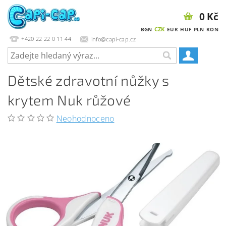
0 Kč
CZK
BGN
EUR
HUF
PLN
RON
+420 22 22 0 11 44
info@capi-cap.cz
Dětské zdravotní nůžky s
krytem Nuk růžové
Neohodnoceno