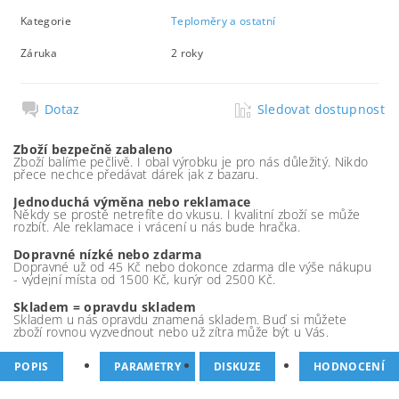
Kategorie
Teploměry a ostatní
Záruka
2 roky
Dotaz
Sledovat dostupnost
Zboží bezpečně zabaleno
Zboží balíme pečlivě. I obal výrobku je pro nás důležitý. Nikdo
přece nechce předávat dárek jak z bazaru.
Jednoduchá výměna nebo reklamace
Někdy se prostě netrefíte do vkusu. I kvalitní zboží se může
rozbít. Ale reklamace i vrácení u nás bude hračka.
Dopravné nízké nebo zdarma
Dopravné už od 45 Kč nebo dokonce zdarma dle výše nákupu
- výdejní místa od 1500 Kč, kurýr od 2500 Kč.
Skladem = opravdu skladem
Skladem u nás opravdu znamená skladem. Buď si můžete
zboží rovnou vyzvednout nebo už zítra může být u Vás.
POPIS
PARAMETRY
DISKUZE
HODNOCENÍ