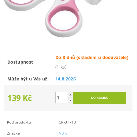
Do 3 dnů (skladem u dodavatele)
Dostupnost
(1 ks)
Může být u Vás už:
14.8.2026
139 Kč
Kód produktu
CR-31710
Značka
NUK