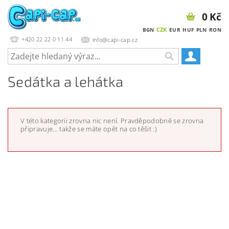
0 Kč
CZK
BGN
EUR
HUF
PLN
RON
+420 22 22 0 11 44
info@capi-cap.cz
Sedátka a lehátka
V této kategorii zrovna nic není. Pravděpodobně se zrovna
připravuje... takže se máte opět na co těšit :)