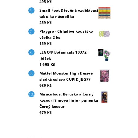
495 Kč
Small Foot Dřevěná vzdělávací
tabulka násobilka
259 Kč
Playgro - Chladivé kousátko
včelka 2 ks
159 Kč
LEGO® Botanicals 10372
Ibišek
1 695 Kč
Mattel Monster High Děsivě
sladká oslava CUPID JBG77
989 Kč
Miraculous: Beruška a Černý
kocour filmová linie - panenka
Černý kocour
679 Kč