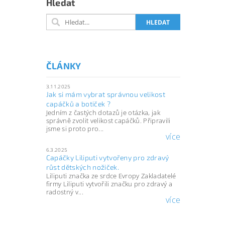
Hledat
ČLÁNKY
3.11.2025
Jak si mám vybrat správnou velikost
capáčků a botiček ?
Jedním z častých dotazů je otázka, jak
správně zvolit velikost capáčků. Připravili
jsme si proto pro...
více
6.3.2025
Capáčky Liliputi vytvořeny pro zdravý
růst dětských nožiček.
Liliputi značka ze srdce Evropy Zakladatelé
firmy Liliputi vytvořili značku pro zdravý a
radostný v...
více