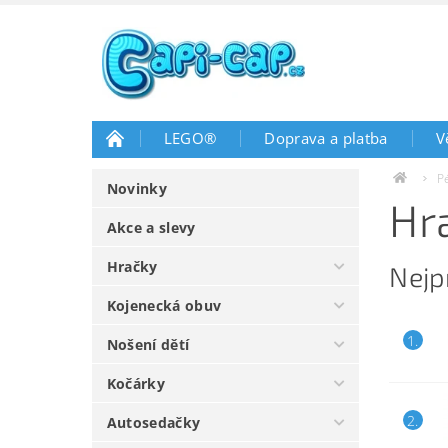
LEGO®
Doprava a platba
V
P
Novinky
Hr
Akce a slevy
Hračky
Nejp
Kojenecká obuv
1.
Nošení dětí
Kočárky
2.
Autosedačky