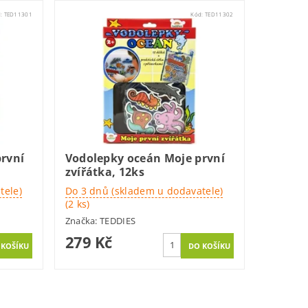
d:
TED11301
Kód:
TED11302
rvní
Vodolepky oceán Moje první
zvířátka, 12ks
tele)
Do 3 dnů (skladem u dodavatele)
(2 ks)
Značka:
TEDDIES
279 Kč