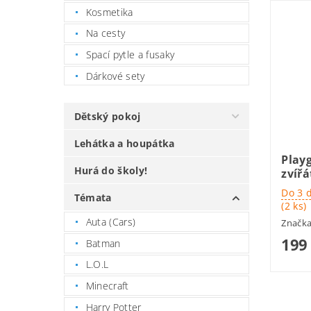
Kosmetika
Na cesty
Spací pytle a fusaky
Dárkové sety
Dětský pokoj
Lehátka a houpátka
Playg
Hurá do školy!
zvířá
Do 3 
Témata
(2 ks)
Auta (Cars)
Značk
199
Batman
L.O.L
Minecraft
Harry Potter