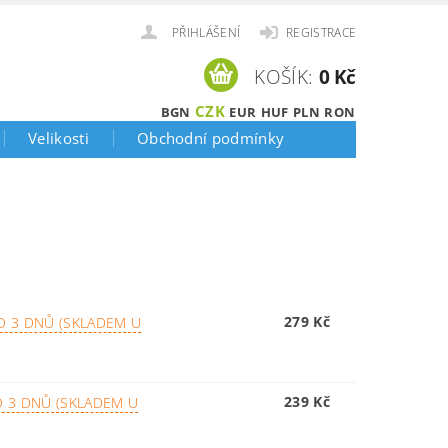
PŘIHLÁŠENÍ
REGISTRACE
KOŠÍK:
0 Kč
CZK
BGN
EUR
HUF
PLN
RON
Velikosti
Obchodní podmínky
279 Kč
O 3 DNŮ (SKLADEM U
239 Kč
 3 DNŮ (SKLADEM U