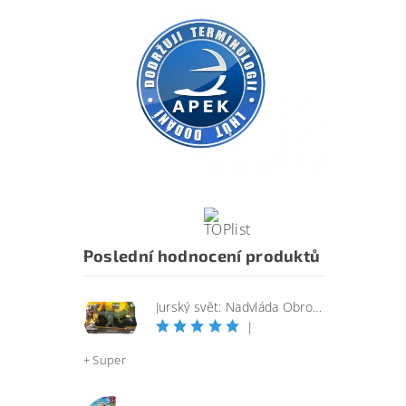
Poslední hodnocení produktů
Jurský svět: Nadvláda Obrovský útočící SINOTYRANNUS
|
+ Super