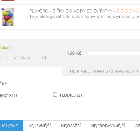
PLAYGRO - SÍŤKA DO VODY SE ZVÍŘÁTKY
–
DO 3 DNŮ
To je ale legrace! Tato síťka s barevnými mořskými tvory pr
SKLADĚ
199
Kč
CE
NOVINKA
TIP
FILTR PODLE PARAMETRŮ, VLASTNOSTÍ 
ČKY
aygro
(1)
TEDDIES
(2)
UČUJEME
NEJLEVNĚJŠÍ
NEJDRAŽŠÍ
NEJPRODÁVANĚJŠÍ
A