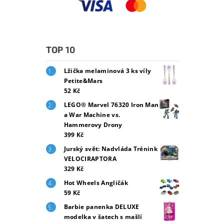
TOP 10
Lžička melaminová 3 ks víly
Petite&Mars
52 Kč
LEGO® Marvel 76320 Iron Man
a War Machine vs.
Hammerovy Drony
399 Kč
Jurský svět: Nadvláda Trénink
VELOCIRAPTORA
329 Kč
Hot Wheels Angličák
59 Kč
Barbie panenka DELUXE
modelka v šatech s mašlí