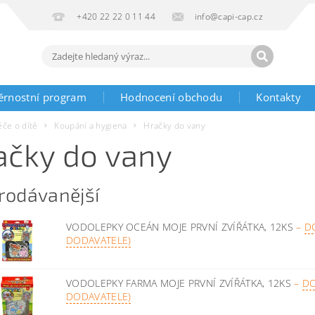
+420 22 22 0 11 44
info@capi-cap.cz
ěrnostní program
Hodnocení obchodu
Kontakty
éče o dítě
Koupání a hygiena
Hračky do vany
ačky do vany
rodávanější
VODOLEPKY OCEÁN MOJE PRVNÍ ZVÍŘÁTKA, 12KS
–
D
DODAVATELE)
VODOLEPKY FARMA MOJE PRVNÍ ZVÍŘÁTKA, 12KS
–
DO
DODAVATELE)