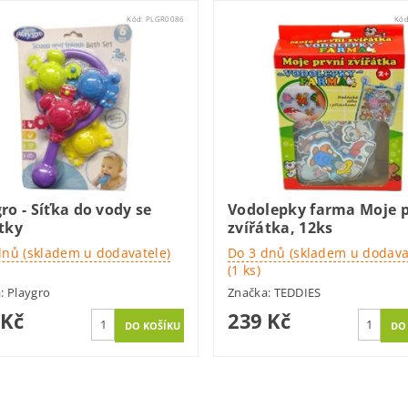
Kód:
PLGR0086
Kó
ro - Síťka do vody se
Vodolepky farma Moje p
tky
zvířátka, 12ks
dnů (skladem u dodavatele)
Do 3 dnů (skladem u dodava
(1 ks)
a:
Playgro
Značka:
TEDDIES
 Kč
239 Kč