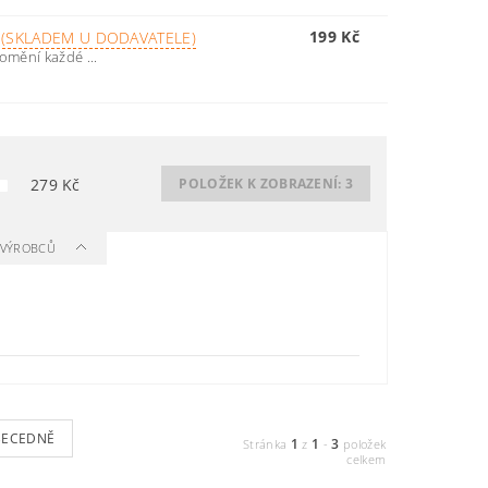
199 Kč
 (SKLADEM U DODAVATELE)
omění každé ...
279
Kč
POLOŽEK K ZOBRAZENÍ:
3
A VÝROBCŮ
BECEDNĚ
1
1
3
Stránka
z
-
položek
celkem