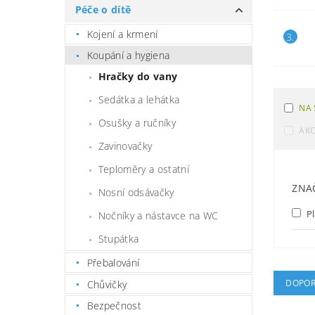
Péče o dítě
Kojení a krmení
3.
Koupání a hygiena
Hračky do vany
Sedátka a lehátka
NA 
Osušky a ručníky
AK
Zavinovačky
Teploměry a ostatní
ZNA
Nosní odsávačky
Pl
Nočníky a nástavce na WC
Stupátka
Přebalování
DOPOR
Chůvičky
Bezpečnost