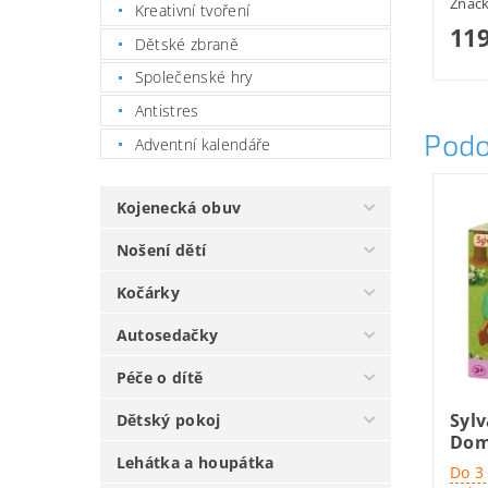
Znač
Kreativní tvoření
119
Dětské zbraně
Společenské hry
Antistres
Podo
Adventní kalendáře
Kojenecká obuv
Nošení dětí
Kočárky
Autosedačky
Péče o dítě
Sylv
Dětský pokoj
Dom
Lehátka a houpátka
Do 3