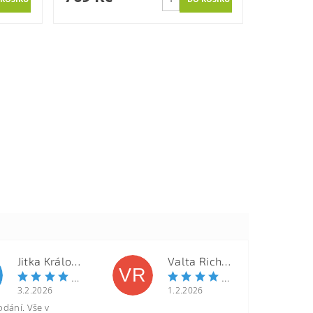
Jitka Královcová
Valta Richard
VR
3.2.2026
1.2.2026
odání. Vše v