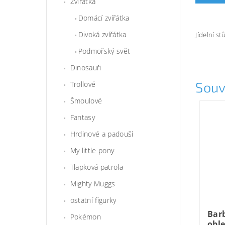
Zvířátka
Domácí zvířátka
Divoká zvířátka
Jídelní s
Podmořský svět
Dinosauři
Souv
Trollové
Šmoulové
Fantasy
Hrdinové a padouši
My little pony
Tlapková patrola
Mighty Muggs
ostatní figurky
Bar
Pokémon
obl