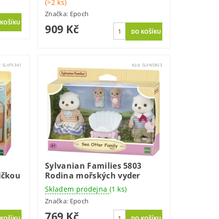
(>2 ks)
Značka:
Epoch
909 Kč
:
SLVF5341
Kód:
SLVN5803
1
Sylvanian Families 5803
ičkou
Rodina mořských vyder
Skladem prodejna
(1 ks)
Značka:
Epoch
769 Kč