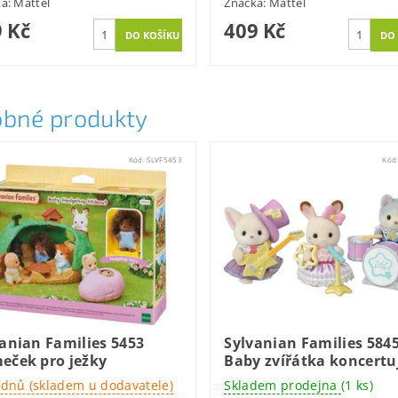
ka:
Mattel
Značka:
Mattel
 Kč
409 Kč
bné produkty
Kód:
SLVF5453
Kód
anian Families 5453
Sylvanian Families 584
eček pro ježky
Baby zvířátka koncertu
 dnů (skladem u dodavatele)
Skladem prodejna
(1 ks)