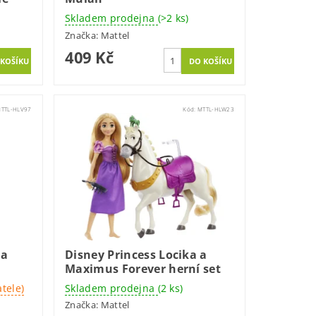
Skladem prodejna
(>2 ks)
Značka:
Mattel
409 Kč
TTL-HLV97
Kód:
MTTL-HLW23
ka
Disney Princess Locika a
Maximus Forever herní set
tele)
Skladem prodejna
(2 ks)
Značka:
Mattel