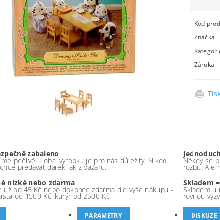
Kód prod
Značka
Kategori
Záruka
Tis
ezpečně zabaleno
Jednoduch
íme pečlivě. I obal výrobku je pro nás důležitý. Nikdo
Někdy se pr
chce předávat dárek jak z bazaru.
rozbít. Ale
é nízké nebo zdarma
Skladem =
 už od 45 Kč nebo dokonce zdarma dle výše nákupu -
Skladem u 
místa od 1500 Kč, kurýr od 2500 Kč.
rovnou vyzv
PARAMETRY
DISKUZE