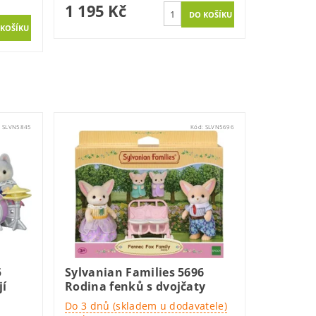
1 195 Kč
:
SLVN5845
Kód:
SLVN5696
5
Sylvanian Families 5696
jí
Rodina fenků s dvojčaty
Do 3 dnů (skladem u dodavatele)