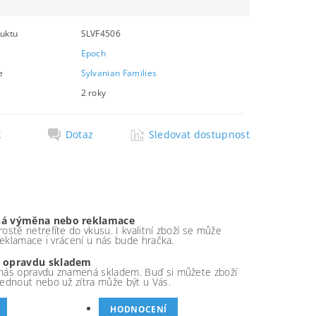
uktu
SLVF4506
Epoch
e
Sylvanian Families
2 roky
k
Dotaz
Sledovat dostupnost
á výměna nebo reklamace
ostě netrefíte do vkusu. I kvalitní zboží se může
 reklamace i vrácení u nás bude hračka.
 opravdu skladem
nás opravdu znamená skladem. Buď si můžete zboží
ednout nebo už zítra může být u Vás.
HODNOCENÍ