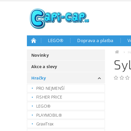
LEGO®
Doprava a platba
V
H
Novinky
Sy
Akce a slevy
Hračky
PRO NEJMENŠÍ
FISHER PRICE
LEGO®
PLAYMOBIL®
GraviTrax