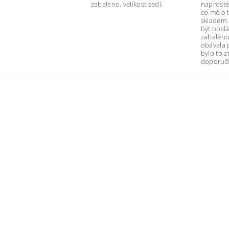
zabaleno, velikost sedí.
naprosté
co mělo 
skladem.
být poslá
zabaleno
obávala 
bylo to 
doporuču