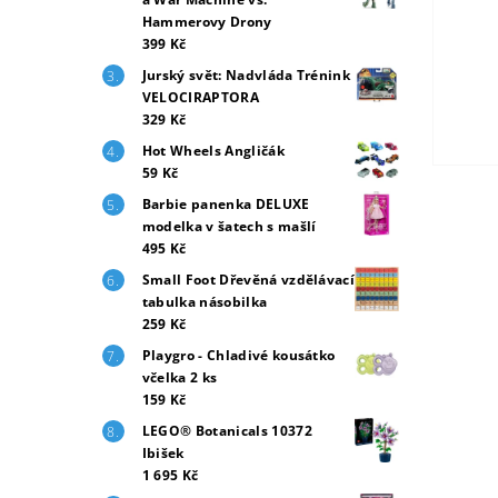
Hammerovy Drony
399 Kč
Jurský svět: Nadvláda Trénink
VELOCIRAPTORA
329 Kč
Hot Wheels Angličák
59 Kč
Barbie panenka DELUXE
modelka v šatech s mašlí
495 Kč
Small Foot Dřevěná vzdělávací
tabulka násobilka
259 Kč
Playgro - Chladivé kousátko
včelka 2 ks
159 Kč
LEGO® Botanicals 10372
Ibišek
1 695 Kč