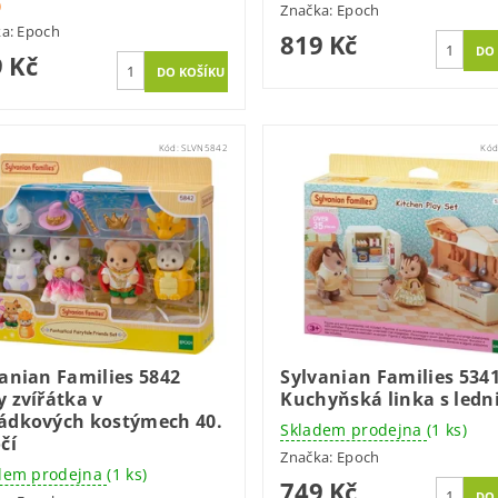
)
Značka:
Epoch
ka:
Epoch
819 Kč
 Kč
Kód:
SLVN5842
Kód
anian Families 5842
Sylvanian Families 534
 zvířátka v
Kuchyňská linka s ledn
ádkových kostýmech 40.
Skladem prodejna
(1 ks)
čí
Značka:
Epoch
dem prodejna
(1 ks)
749 Kč