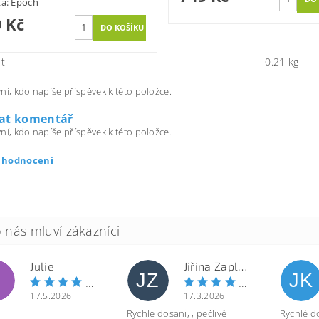
ka:
Epoch
 Kč
t
0.21 kg
ní, kdo napíše příspěvek k této položce.
dat komentář
ní, kdo napíše příspěvek k této položce.
t hodnocení
Julie
Jiřina Zapletalová
JZ
JK
17.5.2026
17.3.2026
Rychle dosani, , pečlivě
Rychlé d