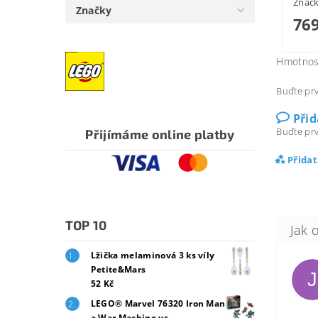
Znač
Značky
769
Hmotnos
Buďte prv
Při
Buďte prv
Přijímáme online platby
Přida
TOP 10
Lžička melaminová 3 ks víly
Petite&Mars
J
52 Kč
LEGO® Marvel 76320 Iron Man
a War Machine vs.