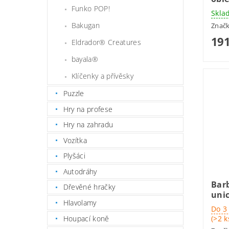
Funko POP!
Skla
Bakugan
Znač
191
Eldrador® Creatures
bayala®
Klíčenky a přívěsky
Puzzle
Hry na profese
Hry na zahradu
Vozítka
Plyšáci
Autodráhy
Barb
Dřevěné hračky
unic
Hlavolamy
Do 3
(>2 k
Houpací koně