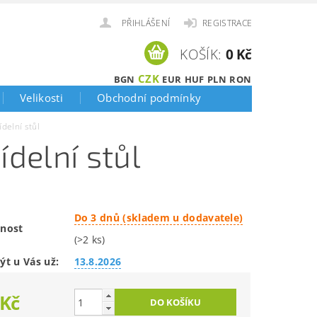
PŘIHLÁŠENÍ
REGISTRACE
KOŠÍK:
0 Kč
CZK
BGN
EUR
HUF
PLN
RON
Velikosti
Obchodní podmínky
ídelní stůl
ídelní stůl
Do 3 dnů (skladem u dodavatele)
nost
(>2 ks)
ýt u Vás už:
13.8.2026
 Kč