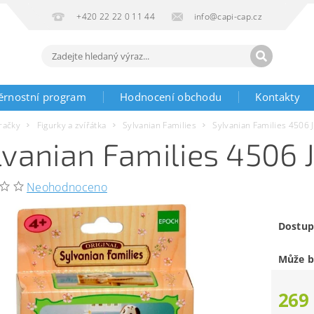
+420 22 22 0 11 44
info@capi-cap.cz
ěrnostní program
Hodnocení obchodu
Kontakty
račky
Figurky a zvířátka
Sylvanian Families
Sylvanian Families 4506 J
lvanian Families 4506 J
Neohodnoceno
Dostup
Může b
269