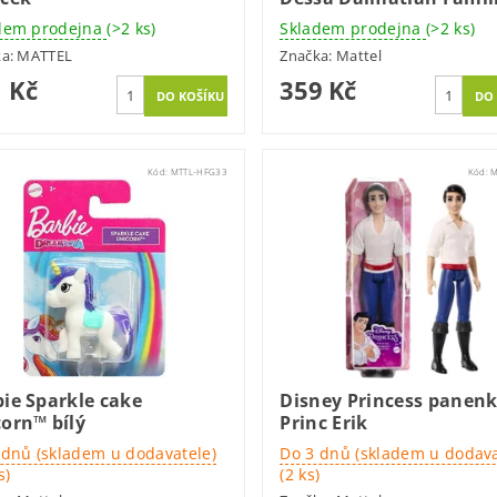
dem prodejna
(>2 ks)
Skladem prodejna
(>2 ks)
ka:
MATTEL
Značka:
Mattel
 Kč
359 Kč
Kód:
MTTL-HFG33
Kód:
M
ie Sparkle cake
Disney Princess panen
orn™ bílý
Princ Erik
 dnů (skladem u dodavatele)
Do 3 dnů (skladem u dodava
s)
(2 ks)