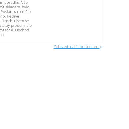
m pořádku. Vše,
být skladem, bylo
 Posláno, co mělo
no. Pečlivě
. Trochu jsem se
platby předem, ale
zbytečné. Obchod
ji.
Zobrazit další hodnocení