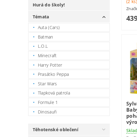
(2 ks
Hurá do školy!
Znač
439
Témata
Auta (Cars)
Batman
L.O.L
Minecraft
Harry Potter
Prasátko Peppa
Star Wars
Tlapková patrola
Formule 1
Sylv
Baby
Dinosauři
poh
výro
Těhotenské oblečení
Skla