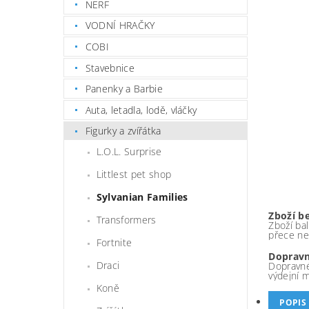
NERF
VODNÍ HRAČKY
COBI
Stavebnice
Panenky a Barbie
Auta, letadla, lodě, vláčky
Figurky a zvířátka
L.O.L. Surprise
Littlest pet shop
Sylvanian Families
Zboží b
Transformers
Zboží bal
přece ne
Fortnite
Dopravn
Draci
Dopravné
výdejní 
Koně
POPIS