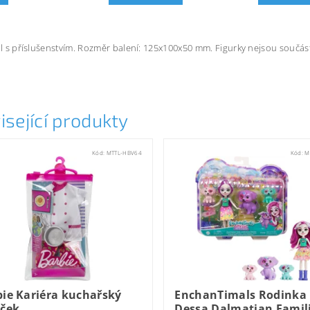
tůl s příslušenstvím. Rozměr balení: 125x100x50 mm. Figurky nejsou součást
isející produkty
Kód:
MTTL-HBV64
Kód:
M
bie Kariéra kuchařský
EnchanTimals Rodinka
eček
Dessa Dalmatian Famil