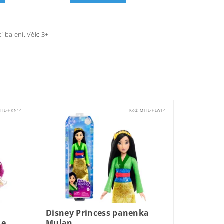
í balení. Věk: 3+
TTL-HKN14
Kód:
MTTL-HLW14
Disney Princess panenka
ie
Mulan