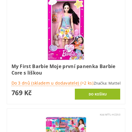
My First Barbie Moje první panenka Barbie
Core s liškou
Do 3 dnů (skladem u dodavatele)
(>2 ks)
Značka:
Mattel
769 Kč
Kód:
MTTL-HCD50