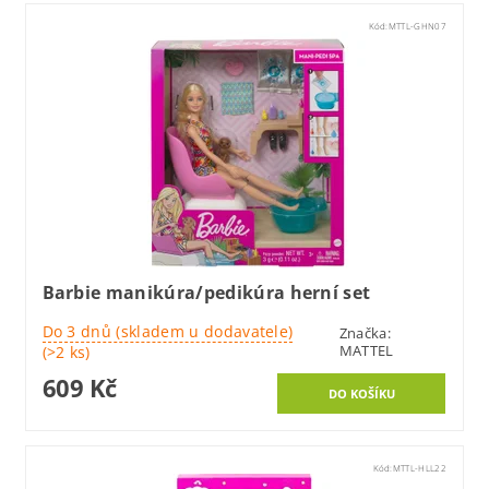
Kód:
MTTL-GHN07
Barbie manikúra/pedikúra herní set
Do 3 dnů (skladem u dodavatele)
Značka:
MATTEL
(>2 ks)
609 Kč
Kód:
MTTL-HLL22