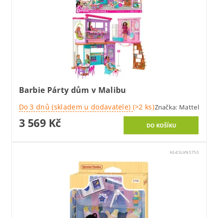
Barbie Párty dům v Malibu
Do 3 dnů (skladem u dodavatele)
(>2 ks)
Značka:
Mattel
3 569 Kč
Kód:
SLVN5750