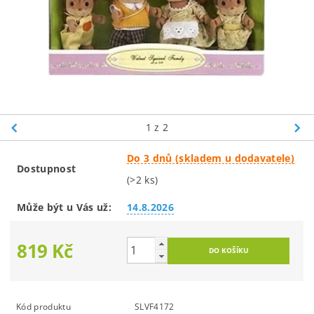
1
z 2
Do 3 dnů (skladem u dodavatele)
Dostupnost
(>2 ks)
Může být u Vás už:
14.8.2026
819 Kč
Kód produktu
SLVF4172