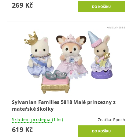
269 Kč
Kód:
SLVN5818
Sylvanian Families 5818 Malé princezny z
mateřské školky
Skladem prodejna
(1 ks)
Značka:
Epoch
619 Kč