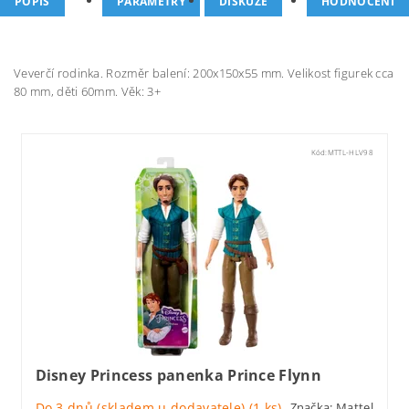
POPIS
PARAMETRY
DISKUZE
HODNOCENÍ
Veverčí rodinka. Rozměr balení: 200x150x55 mm. Velikost figurek cca
80 mm, děti 60mm. Věk: 3+
Kód:
MTTL-HLV98
Disney Princess panenka Prince Flynn
Do 3 dnů (skladem u dodavatele)
(1 ks)
Značka:
Mattel