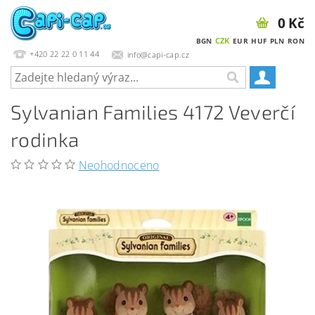
0 Kč
CZK
BGN
EUR
HUF
PLN
RON
+420 22 22 0 11 44
info@capi-cap.cz
Sylvanian Families 4172 Veverčí
rodinka
Neohodnoceno