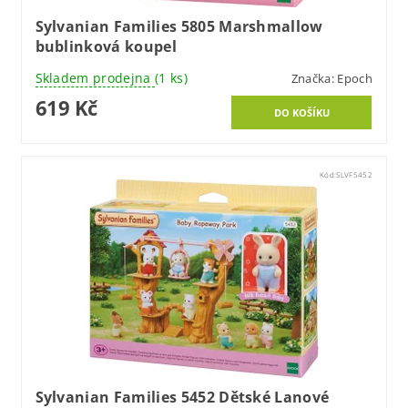
Sylvanian Families 5805 Marshmallow
bublinková koupel
Skladem prodejna
(1 ks)
Značka:
Epoch
619 Kč
Kód:
SLVF5452
Sylvanian Families 5452 Dětské Lanové