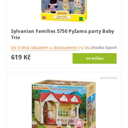
Sylvanian Families 5750 Pyžamo party Baby
Trio
Do 3 dnů (skladem u dodavatele)
(>2 ks)
Značka:
Epoch
619 Kč
Kód:
SLVF5393