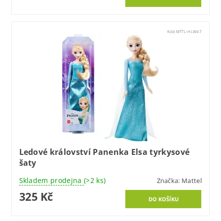
Kód:
MTTL-HLW47
Ledové království Panenka Elsa tyrkysové
šaty
Skladem prodejna
(>2 ks)
Značka:
Mattel
325 Kč