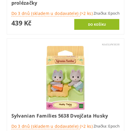
prolézačky
Do 3 dnů (skladem u dodavatele)
(>2 ks)
Značka:
Epoch
439 Kč
Kód:
SLVN5638
Sylvanian Families 5638 Dvojčata Husky
Do 3 dnů (skladem u dodavatele)
(>2 ks)
Značka:
Epoch