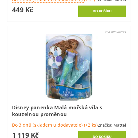
449 Kč
Kód:
MTTL-HLX13
Disney panenka Malá mořská víla s
kouzelnou proměnou
Do 3 dnů (skladem u dodavatele)
(>2 ks)
Značka:
Mattel
1 119 Kč