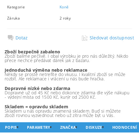
Kategorie
Koně
Záruka
2 roky
Dotaz
Sledovat dostupnost
Zboží bezpečně zabaleno
Zboží balíme pečlivě. I obal výrobku je pro nás důležitý. Nikdo
přece nechce předávat dárek jak z bazaru.
Jednoduchá výměna nebo reklamace
Někdy se prostě netrefíte do vkusu. I kvalitní zboží se může
rozbít. Ale reklamace i vrácení u nás bude hračka.
Dopravné nízké nebo zdarma
Dopravné už od 45 Kč nebo dokonce zdarma dle výše nákupu
- výdejní místa od 1500 Kč, kurýr od 2500 Kč.
Skladem = opravdu skladem
Skladem u nás opravdu znamená skladem. Buď si můžete
zboží rovnou vyzvednout nebo už zítra může být u Vás.
POPIS
PARAMETRY
ZNAČKA
DISKUZE
HODNOCENÍ