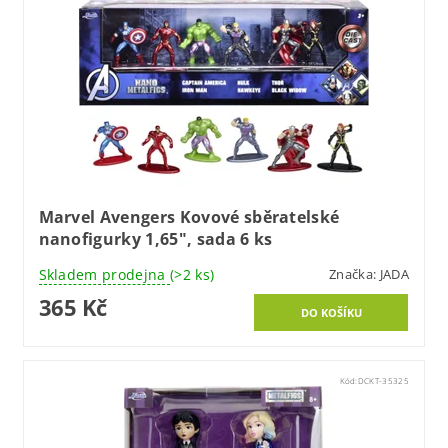
Marvel Avengers Kovové sběratelské
nanofigurky 1,65", sada 6 ks
Skladem prodejna
(>2 ks)
Značka:
JADA
365 Kč
Kód:
DCKT-35325