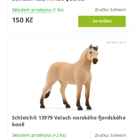
Skladem prodejna
(1 ks)
Značka:
Schleich
150 Kč
Kód:
SCHL13979
Schleich® 13979 Valach norského fjordského
koně
Skladem prodejna
(>2 ks)
Značka:
Schleich