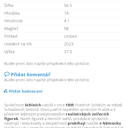
Šířka
56.5
Hloubka
14
Hmotnost
4.1
Magnet
NE
Pohlaví
Unisex
Uvedení na trh
2023
Výška
37.5
Buďte první, kdo napíše příspěvek k této položce.
Přidat komentář
Buďte první, kdo napíše příspěvek k této položce.
Přidat hodnocení
Společnost
Schleich
založil v roce
1935
Friedrich Schleich ve městě
Schwäbisch Gmünd. Dnes patří k největším výrobcům hraček a k
předním světovým poskytovatelům
realistických zvířecích
figurek
. Návrh figurek a herních světů, produkce výrobních
nástrojů i testy kvality a bezpečnosti
probíhají
nadále
v Německu
.
Vyrábí se jak v centrále společnosti ve městě Schwäbisch Gmünd, tak