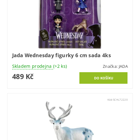
Jada Wednesday figurky 6 cm sada 4ks
Skladem prodejna
(>2 ks)
Značka:
JADA
489 Kč
Kód:
SCHL72220