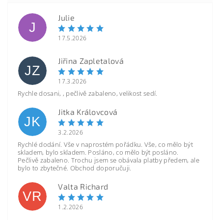
Julie
J
17.5.2026
Jiřina Zapletalová
JZ
17.3.2026
Rychle dosani, , pečlivě zabaleno, velikost sedí.
Jitka Královcová
JK
3.2.2026
Rychlé dodání. Vše v naprostém pořádku. Vše, co mělo být
skladem, bylo skladem. Posláno, co mělo být posláno.
Pečlivě zabaleno. Trochu jsem se obávala platby předem, ale
bylo to zbytečné. Obchod doporučuji.
Valta Richard
VR
1.2.2026