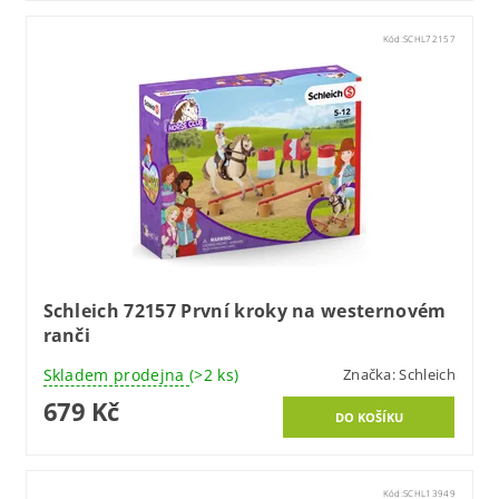
Kód:
SCHL72157
Schleich 72157 První kroky na westernovém
ranči
Skladem prodejna
(>2 ks)
Značka:
Schleich
679 Kč
Kód:
SCHL13949