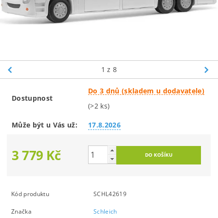
1
z 8
Do 3 dnů (skladem u dodavatele)
Dostupnost
(>2 ks)
Může být u Vás už:
17.8.2026
3 779 Kč
Kód produktu
SCHL42619
Značka
Schleich