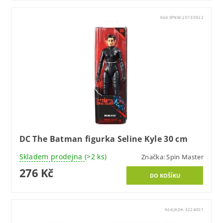
Kód:
SPNM-20130922
DC The Batman figurka Seline Kyle 30 cm
Skladem prodejna
(>2 ks)
Značka:
Spin Master
276 Kč
Kód:
JADA-3224001