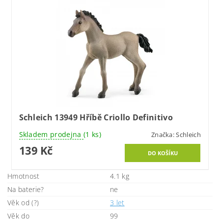
Schleich 13949 Hříbě Criollo Definitivo
Skladem prodejna
(1 ks)
Značka:
Schleich
139 Kč
Hmotnost
4.1 kg
Na baterie?
ne
Věk od (?)
3 let
Věk do
99