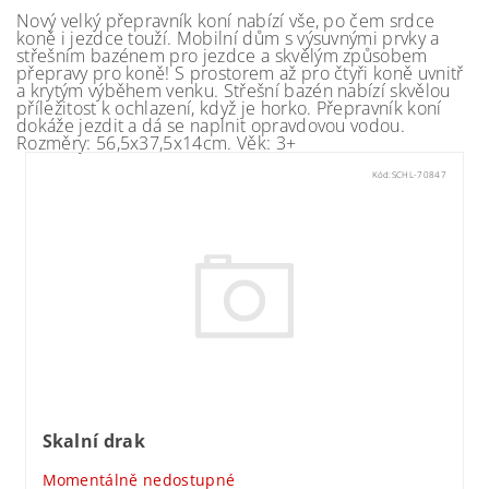
Nový velký přepravník koní nabízí vše, po čem srdce
koně i jezdce touží. Mobilní dům s výsuvnými prvky a
střešním bazénem pro jezdce a skvělým způsobem
přepravy pro koně! S prostorem až pro čtyři koně uvnitř
a krytým výběhem venku. Střešní bazén nabízí skvělou
příležitost k ochlazení, když je horko. Přepravník koní
dokáže jezdit a dá se naplnit opravdovou vodou.
Rozměry: 56,5x37,5x14cm. Věk: 3+
Kód:
SCHL-70847
Skalní drak
Momentálně nedostupné