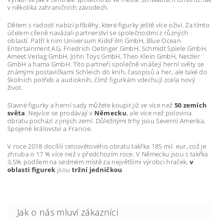
v několika zahraničních závodech.
Dětem s radostí nabízí příběhy, které figurky ještě více oživí. Za tímto
účelem cíleně navázali partnerství se společnostmi z různých
oblastí. Patří k nim Universum KidsFilm GmbH, Blue Ocean
Entertainment AG, Friedrich Oetinger GmbH, Schmidt Spiele GmbH,
Ameet.Verlag GmbH, John Toys GmbH, Theo Klein GmbH, Nestler
GmbH a hama GmbH. Tito partneři společně vnášejí herní světy se
známými postavičkami Schleich do knih, časopisů a her, ale také do
školních potřeb a audioknih, čímž figurkám vdechují zcela nový
život.
Slavné figurky a herní sady můžete koupit již ve více než
50 zemích
světa
. Nejvíce se prodávají v
Německu
, ale více než polovina
obratu pochází z jiných zemí. Důležitými trhy jsou Severní Amerika,
Spojené království a Francie.
V roce 2018 docílili celosvětového obratu takřka 185 mil. eur, což je
zhruba o 17 % více než v předchozím roce. V Německu jsou s takřka
3,5% podílem na sedmém místě za největšími výrobci hraček,
v
oblasti figurek
jsou
tržní jedničkou
.