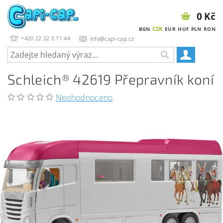
0 Kč
CZK
BGN
EUR
HUF
PLN
RON
+420 22 22 0 11 44
info@capi-cap.cz
Schleich® 42619 Přepravník koní
Neohodnoceno