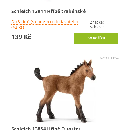
Schleich 13944 Hříbě trakénské
Do 3 dnů (skladem u dodavatele)
Značka:
Schleich
(>2 ks)
139 Kč
Kód:
SCHL13854
Schleich 13854 Hříbě Quarter