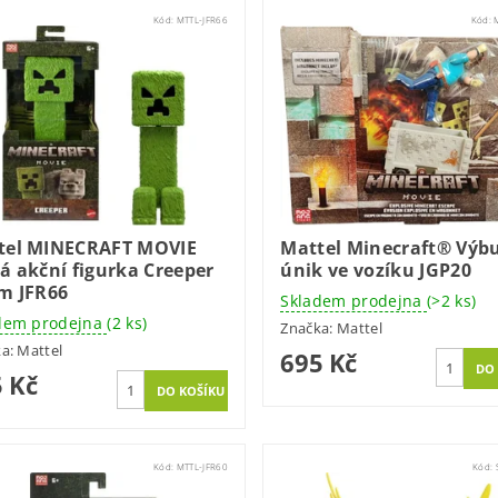
Kód:
MTTL-JFR66
Kód:
tel MINECRAFT MOVIE
Mattel Minecraft® Výb
á akční figurka Creeper
únik ve vozíku JGP20
cm JFR66
Skladem prodejna
(>2 ks)
dem prodejna
(2 ks)
Značka:
Mattel
ka:
Mattel
695 Kč
 Kč
Kód:
MTTL-JFR60
Kód: