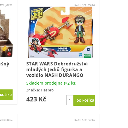
MTTL-JGP20
Kód:
HSBR-F8010
ušný
STAR WARS Dobrodružství
mladých Jediů figurka a
vozidlo NASH DURANGO
Skladem prodejna
(>2 ks)
Značka:
Hasbro
423 Kč
SCHL70854
Kód:
HSBR-F2216