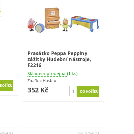
Prasátko Peppa Peppiny
zážitky Hudební nástroje,
F2216
Skladem prodejna
(1 ks)
Značka:
Hasbro
352 Kč
CLCT-88691
Kód:
CLCT-01109