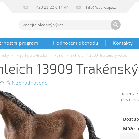
+420 22 22 0 11 44
info@capi-cap.cz
ěrnostní program
Hodnocení obchodu
Kontakty
račky
Figurky a zvířátka
Koně
Schleich 13909 Trakénský valach
hleich 13909 Trakénský
Neohodnoceno
Trakény lz
a čistokre
Dostup
Může b