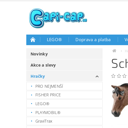
LEGO®
Doprava a platba
V
H
Novinky
Sc
Akce a slevy
Hračky
PRO NEJMENŠÍ
FISHER PRICE
LEGO®
PLAYMOBIL®
GraviTrax