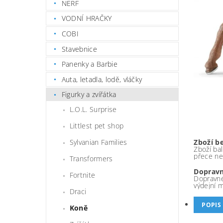
NERF
VODNÍ HRAČKY
COBI
Stavebnice
Panenky a Barbie
Auta, letadla, lodě, vláčky
Figurky a zvířátka
L.O.L. Surprise
Littlest pet shop
Zboží b
Sylvanian Families
Zboží bal
přece ne
Transformers
Dopravn
Fortnite
Dopravné
výdejní 
Draci
POPIS
Koně