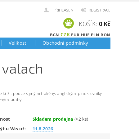
PŘIHLÁŠENÍ
REGISTRACE
KOŠÍK:
0 Kč
CZK
BGN
EUR
HUF
PLN
RON
Velikosti
Obchodní podmínky
 valach
e křížit pouze s jinými trakény, anglickými plnokrevníky
vnými araby.
nost
Skladem prodejna
(>2 ks)
ýt u Vás už:
11.8.2026