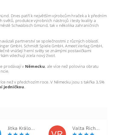
münd. Dnes patří k největším výrobcům hraček a k předním
h světů, produkce výrobních nástrojů i testy kvality a
ve městě Schwäbisch Gmünd, tak v několika zahraničních
 navázali partnerství se společnostmi z různých oblastí.
etinger GmbH, Schmidt Spiele GmbH, Ameet.Verlag GmbH,
čně vnášejí herní světy se známými postavičkami
rkám vdechují zcela nový život.
 se prodávají v
Německu
, ale více než polovina obratu
ancie.
 více než v předchozím roce. V Německu jsou s takřka 3,5%
ní jedničkou
.
Jitka Královcová
Valta Richard
VR