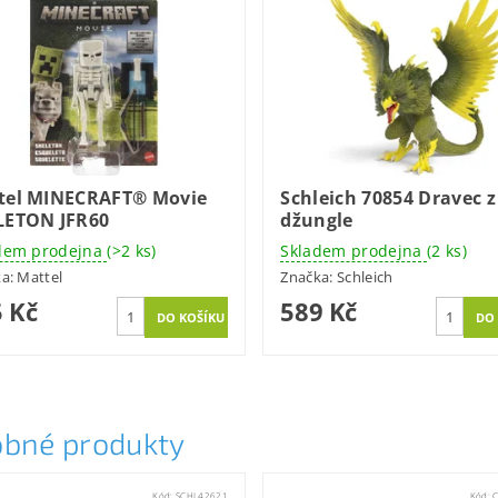
tel MINECRAFT® Movie
Schleich 70854 Dravec z
LETON JFR60
džungle
dem prodejna
(>2 ks)
Skladem prodejna
(2 ks)
ka:
Mattel
Značka:
Schleich
 Kč
589 Kč
bné produkty
Kód:
SCHL42621
Kód: