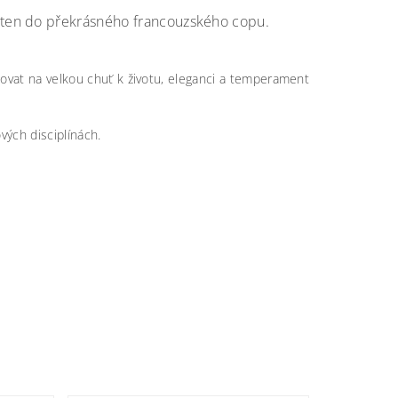
eten do překrásného francouzského copu.
ovat na velkou chuť k životu, eleganci a temperament
vých disciplínách.