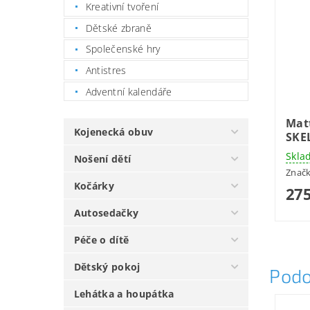
Kreativní tvoření
Dětské zbraně
Společenské hry
Antistres
Adventní kalendáře
Mat
Kojenecká obuv
SKE
Skla
Nošení dětí
Znač
Kočárky
275
Autosedačky
Péče o dítě
Dětský pokoj
Podo
Lehátka a houpátka