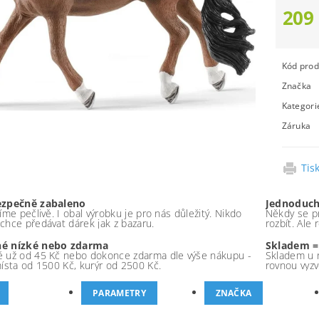
209
Kód prod
Značka
Kategori
Záruka
Tis
ezpečně zabaleno
Jednoduch
íme pečlivě. I obal výrobku je pro nás důležitý. Nikdo
Někdy se pr
chce předávat dárek jak z bazaru.
rozbít. Ale
é nízké nebo zdarma
Skladem =
 už od 45 Kč nebo dokonce zdarma dle výše nákupu -
Skladem u 
místa od 1500 Kč, kurýr od 2500 Kč.
rovnou vyzv
PARAMETRY
ZNAČKA