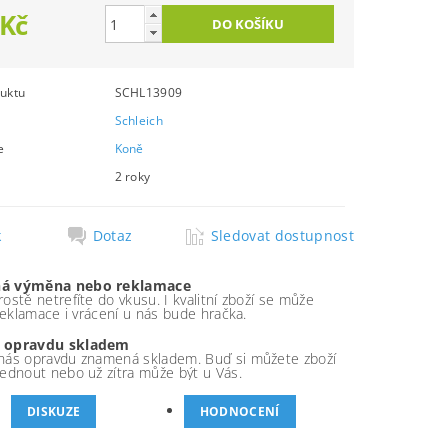
 Kč
uktu
SCHL13909
Schleich
e
Koně
2 roky
k
Dotaz
Sledovat dostupnost
á výměna nebo reklamace
ostě netrefíte do vkusu. I kvalitní zboží se může
 reklamace i vrácení u nás bude hračka.
 opravdu skladem
nás opravdu znamená skladem. Buď si můžete zboží
ednout nebo už zítra může být u Vás.
DISKUZE
HODNOCENÍ