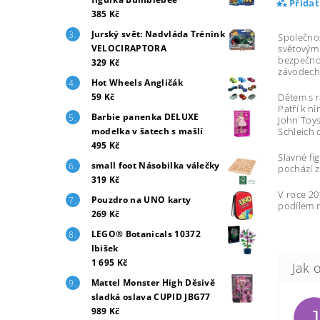
Přida
385 Kč
Jurský svět: Nadvláda Trénink
Společno
světovým
VELOCIRAPTORA
bezpečno
329 Kč
závodech
Hot Wheels Angličák
Dětem s r
59 Kč
Patří k 
Barbie panenka DELUXE
John Toys
Schleich 
modelka v šatech s mašlí
495 Kč
Slavné fi
small foot Násobilka válečky
pochází z
319 Kč
V roce 20
Pouzdro na UNO karty
podílem n
269 Kč
LEGO® Botanicals 10372
Ibišek
1 695 Kč
Mattel Monster High Děsivě
sladká oslava CUPID JBG77
989 Kč
J