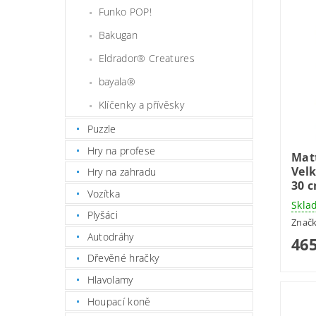
Funko POP!
Bakugan
Eldrador® Creatures
bayala®
Klíčenky a přívěsky
Puzzle
Hry na profese
Mat
Velk
Hry na zahradu
30 
Vozítka
Skla
Plyšáci
Znač
Autodráhy
465
Dřevěné hračky
Hlavolamy
Houpací koně