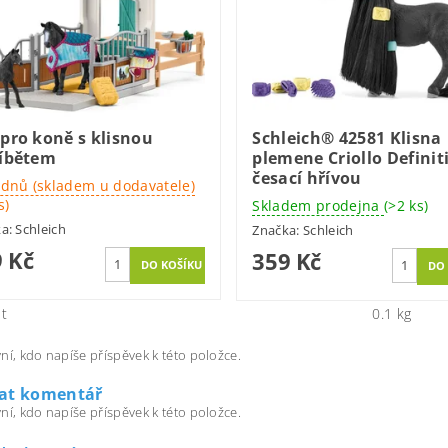
pro koně s klisnou
Schleich® 42581 Klisna
říbětem
plemene Criollo Definit
česací hřívou
 dnů (skladem u dodavatele)
s)
Skladem prodejna
(>2 ks)
ka:
Schleich
Značka:
Schleich
 Kč
359 Kč
t
0.1 kg
ní, kdo napíše příspěvek k této položce.
dat komentář
ní, kdo napíše příspěvek k této položce.