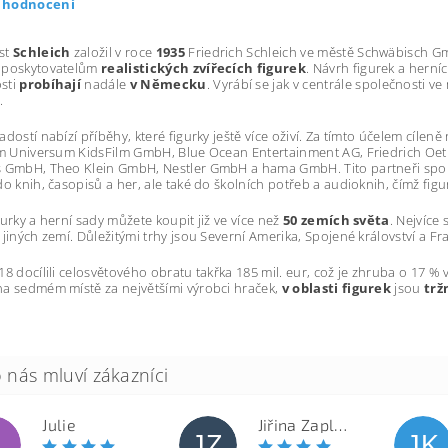
t hodnocení
st
Schleich
založil v roce
1935
Friedrich Schleich ve městě Schwäbisch G
 poskytovatelům
realistických zvířecích figurek
. Návrh figurek a herníc
sti
probíhají
nadále
v Německu
. Vyrábí se jak v centrále společnosti 
.
adostí nabízí příběhy, které figurky ještě více oživí. Za tímto účelem cíleně
nim Universum KidsFilm GmbH, Blue Ocean Entertainment AG, Friedrich O
 GmbH, Theo Klein GmbH, Nestler GmbH a hama GmbH. Tito partneři spole
do knih, časopisů a her, ale také do školních potřeb a audioknih, čímž figu
gurky a herní sady můžete koupit již ve více než
50 zemích světa
. Nejvíce
 jiných zemí. Důležitými trhy jsou Severní Amerika, Spojené království a Fr
18 docílili celosvětového obratu takřka 185 mil. eur, což je zhruba o 17 %
a sedmém místě za největšími výrobci hraček,
v oblasti figurek
jsou
trž
Julie
Jiřina Zapletalová
JZ
JK