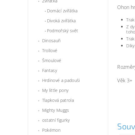
Zvířátka
Ohon hn
Domácí zvířátka
Trak
Divoká zvířátka
Z dy
Podmořský svět
toh
Trak
Dinosauři
Díky
Trollové
Šmoulové
Rozměry
Fantasy
Věk 3+
Hrdinové a padouši
My little pony
Tlapková patrola
Mighty Muggs
ostatní figurky
Souv
Pokémon