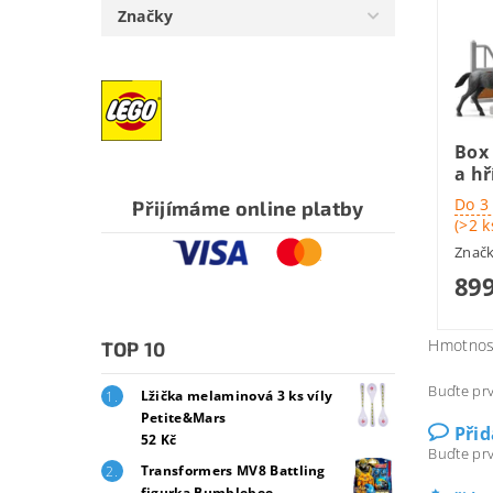
Značky
Box 
a h
Do 3
Přijímáme online platby
(>2 k
Znač
899
Hmotnos
TOP 10
Buďte prv
Lžička melaminová 3 ks víly
Petite&Mars
Při
52 Kč
Buďte prv
Transformers MV8 Battling
figurka Bumblebee