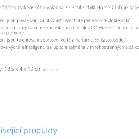
ědého trakénského valacha ze Schleich® Horse Club je spl
éni jsou považováni za obzvlášť ušlechtilé plemeno teplokrevníků.
namické pózy trakénského valacha ze Schleich® Horse Club lze usuz
oto plemene.
éni jsou talentovaní sportovní koně a na turnajích často bodují.
 své výdrži a inteligenci se uplatní zejména v mnohostranných a dálko
: 13,5 x 4 x 10 cm
(Š x H x V)
isející produkty