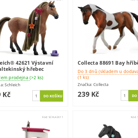
eich® 42621 Výstavní
Collecta 88691 Bay hříb
altekinský hřebec
Do 3 dnů (skladem u dodava
(1 ks)
dem prodejna
(>2 ks)
Značka:
Collecta
ka:
Schleich
239 Kč
 Kč
Kód:
SCHL42611
Kód: