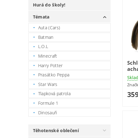
Hurá do školy!
Témata
Auta (Cars)
Batman
L.O.L
Minecraft
Schl
Harry Potter
ach
Prasátko Peppa
Skla
Star Wars
Znač
359
Tlapková patrola
Formule 1
Dinosauři
Těhotenské oblečení