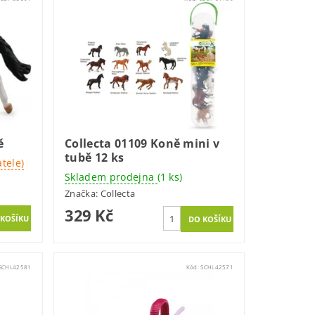
ě
Collecta 01109 Koně mini v
tubě 12 ks
tele)
Skladem prodejna
(1 ks)
Značka:
Collecta
329 Kč
SCHL42581
Kód:
SCHL42571