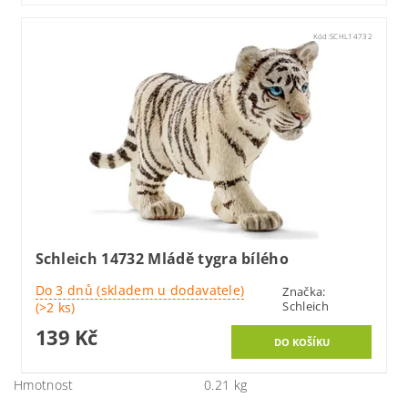
Kód:
SCHL14732
Schleich 14732 Mládě tygra bílého
Do 3 dnů (skladem u dodavatele)
Značka:
Schleich
(>2 ks)
139 Kč
Hmotnost
0.21 kg