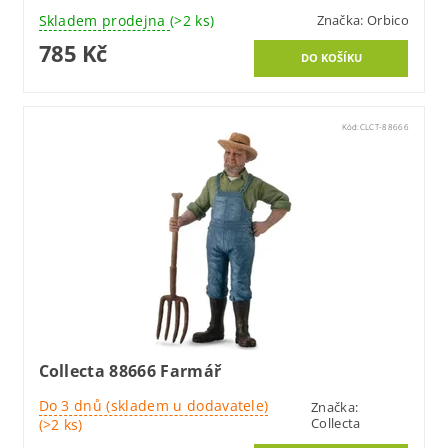
Skladem prodejna
(>2 ks)
Značka:
Orbico
785 Kč
Kód:
CLCT-88666
Collecta 88666 Farmář
Do 3 dnů (skladem u dodavatele)
Značka:
Collecta
(>2 ks)