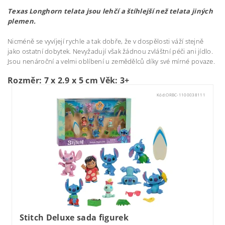
Texas Longhorn telata jsou lehčí a štíhlejší než telata jiných
plemen.
Nicméně se vyvíjejí rychle a tak dobře, že v dospělosti váží stejně
jako ostatní dobytek. Nevyžadují však žádnou zvláštní péči ani jídlo.
Jsou nenároční a velmi oblíbení u zemědělců díky své mírné povaze.
Rozměr: 7 x 2.9 x 5 cm
Věk: 3+
Kód:
ORBC-1100038111
Stitch Deluxe sada figurek