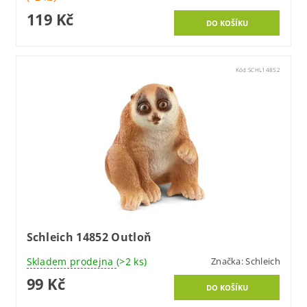
119 Kč
Kód:
SCHL14852
Schleich 14852 Outloň
Skladem prodejna
(>2 ks)
Značka:
Schleich
99 Kč