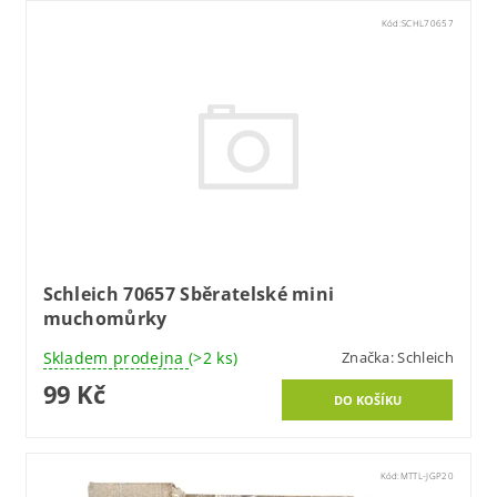
Kód:
SCHL70657
Schleich 70657 Sběratelské mini
muchomůrky
Skladem prodejna
(>2 ks)
Značka:
Schleich
99 Kč
Kód:
MTTL-JGP20