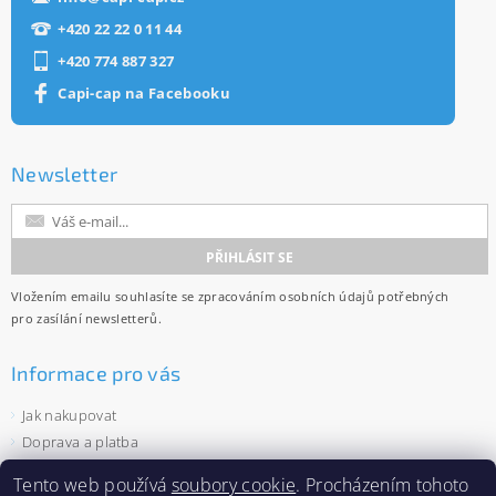
+420 22 22 0 11 44
+420 774 887 327
Capi-cap na Facebooku
Newsletter
Vložením emailu souhlasíte se
zpracováním osobních údajů
potřebných
pro zasílání newsletterů.
Informace pro vás
Jak nakupovat
Doprava a platba
Obchodní podmínky
Tento web používá
soubory cookie
. Procházením tohoto
Ochrana osobních údajů