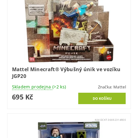
Mattel Minecraft® Výbušný únik ve vozíku
JGP20
Skladem prodejna
(>2 ks)
Značka:
Mattel
695 Kč
Kód:
DCKT-36692314R00