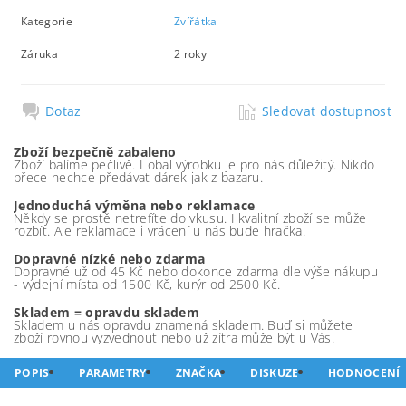
Kategorie
Zvířátka
Záruka
2 roky
Dotaz
Sledovat dostupnost
Zboží bezpečně zabaleno
Zboží balíme pečlivě. I obal výrobku je pro nás důležitý. Nikdo
přece nechce předávat dárek jak z bazaru.
Jednoduchá výměna nebo reklamace
Někdy se prostě netrefíte do vkusu. I kvalitní zboží se může
rozbít. Ale reklamace i vrácení u nás bude hračka.
Dopravné nízké nebo zdarma
Dopravné už od 45 Kč nebo dokonce zdarma dle výše nákupu
- výdejní místa od 1500 Kč, kurýr od 2500 Kč.
Skladem = opravdu skladem
Skladem u nás opravdu znamená skladem. Buď si můžete
zboží rovnou vyzvednout nebo už zítra může být u Vás.
POPIS
PARAMETRY
ZNAČKA
DISKUZE
HODNOCENÍ