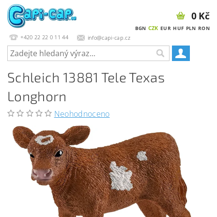
0 Kč
CZK
BGN
EUR
HUF
PLN
RON
+420 22 22 0 11 44
info@capi-cap.cz
Schleich 13881 Tele Texas
Longhorn
Neohodnoceno