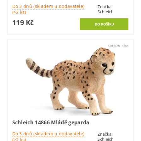
Do 3 dnů (skladem u dodavatele)
Značka:
Schleich
(>2 ks)
119 Kč
Kód:
SCHL14866
Schleich 14866 Mládě geparda
Do 3 dnů (skladem u dodavatele)
Značka:
Schleich
(>2 ks)