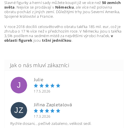
Slavné figurky a herní sady můžete koupit již ve více než
50 zemích
světa
. Nejvíce se prodávají v
Německu
, ale více než polovina
obratu pochází z jiných zemí. Důležitými trhy jsou Severní Amerika,
Spojené království a Francie.
V roce 2018 docílili celosvětového obratu takřka 185 mil. eur, což je
zhruba o 17 % více než v předchozím roce. V Německu jsou s takřka
3,5% podílem na sedmém místě za největšími výrobci hraček,
v
oblasti figurek
jsou
tržní jedničkou
.
Julie
J
17.5.2026
Jiřina Zapletalová
JZ
17.3.2026
Rychle dosani, , pečlivě zabaleno, velikost sedí.