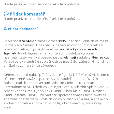
Buďte první, kdo napíše příspěvek k této položce.
Přidat komentář
Buďte první, kdo napíše příspěvek k této položce.
Přidat hodnocení
Společnost
Schleich
založil v roce
1935
Friedrich Schleich ve městě
Schwäbisch Gmünd. Dnes patří k největším výrobcům hraček a k
předním světovým poskytovatelům
realistických zvířecích
figurek
. Návrh figurek a herních světů, produkce výrobních
nástrojů i testy kvality a bezpečnosti
probíhají
nadále
v Německu
.
Vyrábí se jak v centrále společnosti ve městě Schwäbisch Gmünd, tak
v několika zahraničních závodech.
Dětem s radostí nabízí příběhy, které figurky ještě více oživí. Za tímto
účelem cíleně navázali partnerství se společnostmi z různých
oblastí. Patří k nim Universum KidsFilm GmbH, Blue Ocean
Entertainment AG, Friedrich Oetinger GmbH, Schmidt Spiele GmbH,
Ameet.Verlag GmbH, John Toys GmbH, Theo Klein GmbH, Nestler
GmbH a hama GmbH. Tito partneři společně vnášejí herní světy se
známými postavičkami Schleich do knih, časopisů a her, ale také do
školních potřeb a audioknih, čímž figurkám vdechují zcela nový
život.