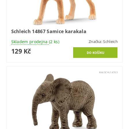
Schleich 14867 Samice karakala
Skladem prodejna
(2 ks)
Značka:
Schleich
129 Kč
Kód:
SCHL14763