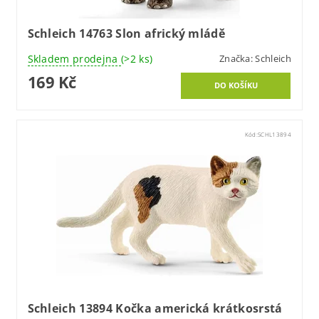
Schleich 14763 Slon africký mládě
Skladem prodejna
(>2 ks)
Značka:
Schleich
169 Kč
Kód:
SCHL13894
Schleich 13894 Kočka americká krátkosrstá