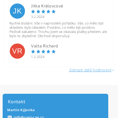
Jitka Královcová
JK
3.2.2026
Rychlé dodání. Vše v naprostém pořádku. Vše, co mělo být
skladem, bylo skladem. Posláno, co mělo být posláno.
Pečlivě zabaleno. Trochu jsem se obávala platby předem, ale
bylo to zbytečné. Obchod doporučuji.
Valta Richard
VR
1.2.2026
Zobrazit další hodnocení
Kontakt
Martin Kýjonka
info
@
capi-cap.cz