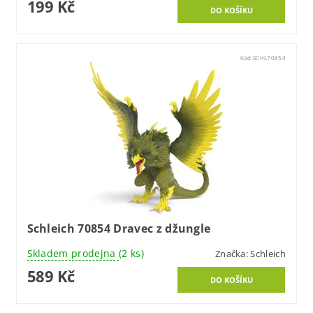
199 Kč
Kód:
SCHL70854
Schleich 70854 Dravec z džungle
Skladem prodejna
(2 ks)
Značka:
Schleich
589 Kč