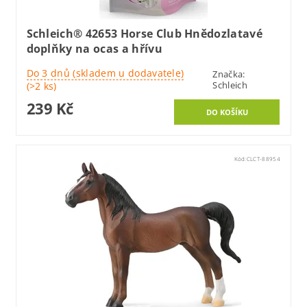
Schleich® 42653 Horse Club Hnědozlatavé
doplňky na ocas a hřívu
Do 3 dnů (skladem u dodavatele)
Značka:
Schleich
(>2 ks)
239 Kč
Kód:
CLCT-88954