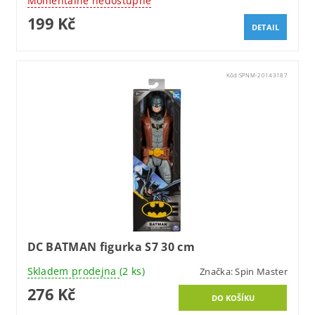
Momentálně nedostupné
199 Kč
DETAIL
Kód:
SPNM-20143187
DC BATMAN figurka S7 30 cm
Skladem prodejna
(2 ks)
Značka:
Spin Master
276 Kč