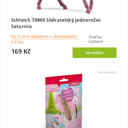
Schleich 70800 Sběratelský jednorožec
Saturnia
Do 3 dnů (skladem u dodavatele)
Značka:
Schleich
(>2 ks)
169 Kč
Kód:
SCHL42653