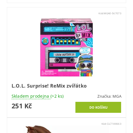
Kód:
MGAE-567073
L.O.L. Surprise! ReMix zvířátko
Skladem prodejna
(>2 ks)
Značka:
MGA
251 Kč
Kód:
CLCT-88663