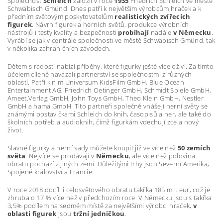
Společnost
Schleich
založil v roce
1935
Friedrich Schleich ve městě
Schwäbisch Gmünd. Dnes patří k největším výrobcům hraček a k
předním světovým poskytovatelům
realistických zvířecích
figurek
. Návrh figurek a herních světů, produkce výrobních
nástrojů i testy kvality a bezpečnosti
probíhají
nadále
v Německu
.
Vyrábí se jak v centrále společnosti ve městě Schwäbisch Gmünd, tak
v několika zahraničních závodech.
Dětem s radostí nabízí příběhy, které figurky ještě více oživí. Za tímto
účelem cíleně navázali partnerství se společnostmi z různých
oblastí. Patří k nim Universum KidsFilm GmbH, Blue Ocean
Entertainment AG, Friedrich Oetinger GmbH, Schmidt Spiele GmbH,
Ameet.Verlag GmbH, John Toys GmbH, Theo Klein GmbH, Nestler
GmbH a hama GmbH. Tito partneři společně vnášejí herní světy se
známými postavičkami Schleich do knih, časopisů a her, ale také do
školních potřeb a audioknih, čímž figurkám vdechují zcela nový
život.
Slavné figurky a herní sady můžete koupit již ve více než
50 zemích
světa
. Nejvíce se prodávají v
Německu
, ale více než polovina
obratu pochází z jiných zemí. Důležitými trhy jsou Severní Amerika,
Spojené království a Francie.
V roce 2018 docílili celosvětového obratu takřka 185 mil. eur, což je
zhruba o 17 % více než v předchozím roce. V Německu jsou s takřka
3,5% podílem na sedmém místě za největšími výrobci hraček,
v
oblasti figurek
jsou
tržní jedničkou
.