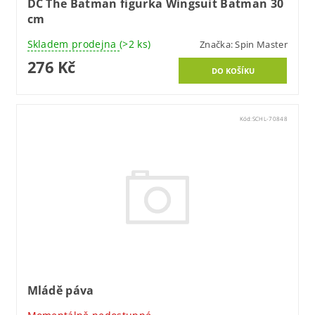
DC The Batman figurka Wingsuit Batman 30
cm
Skladem prodejna
(>2 ks)
Značka:
Spin Master
276 Kč
Kód:
SCHL-70848
Mládě páva