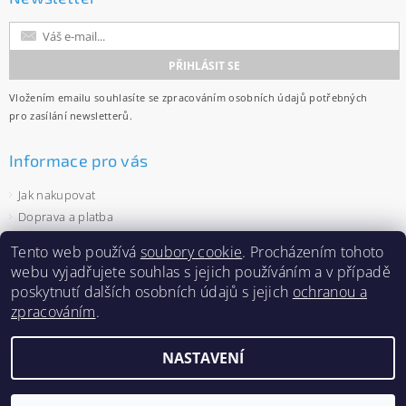
Vložením emailu souhlasíte se
zpracováním osobních údajů
potřebných
pro zasílání newsletterů.
Informace pro vás
Jak nakupovat
Doprava a platba
Obchodní podmínky
Tento web používá
soubory cookie
. Procházením tohoto
Ochrana osobních údajů
webu vyjadřujete souhlas s jejich používáním a v případě
Velkoobchod
poskytnutí dalších osobních údajů s jejich
ochranou a
Zásady používání souborů cookies
zpracováním
.
NASTAVENÍ
2026 ©
Capi-cap.cz
, všechna práva vyhrazena