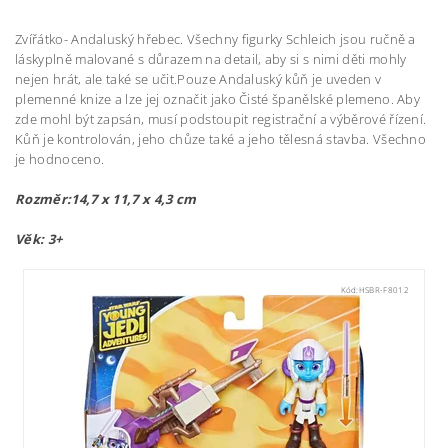
Zvířátko- Andaluský hřebec. Všechny figurky Schleich jsou ručně a
láskyplně malované s důrazem na detail, aby si s nimi děti mohly
nejen hrát, ale také se učit.Pouze Andaluský kůň je uveden v
plemenné knize a lze jej označit jako Čisté španělské plemeno. Aby
zde mohl být zapsán, musí podstoupit registrační a výběrové řízení.
Kůň je kontrolován, jeho chůze také a jeho tělesná stavba. Všechno
je hodnoceno.
Rozměr:14,7 x 11,7 x 4,3 cm
Věk: 3+
Kód:
HSBR-F8012