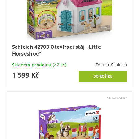
Schleich 42703 Otevírací stáj „Litte
Horseshoe“
Skladem prodejna
(>2 ks)
Značka:
Schleich
1 599 Kč
Kód:
SCHL72157