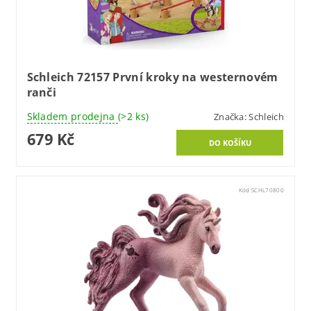
Schleich 72157 První kroky na westernovém
ranči
Skladem prodejna
(>2 ks)
Značka:
Schleich
679 Kč
Kód:
SCHL70800