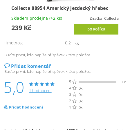
Collecta 88954 Americký jezdecký hřebec
Skladem prodejna
(>2 ks)
Značka:
Collecta
239 Kč
Hmotnost
0.21 kg
Buďte první, kdo napíše příspěvek k této položce.
Přidat komentář
Buďte první, kdo napíše příspěvek k této položce.
5,0
5
1x
4
0x
1 hodnocení
3
0x
2
0x
Přidat hodnocení
1
0x