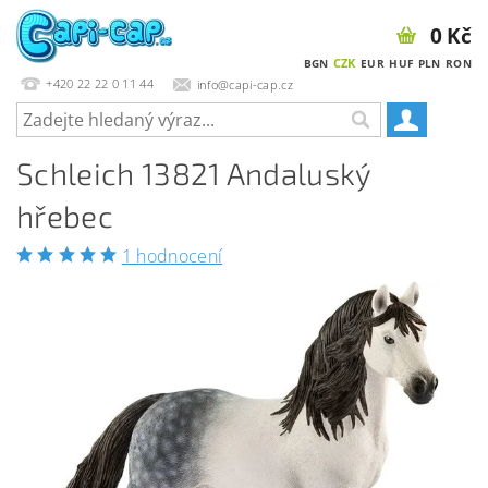
0 Kč
CZK
BGN
EUR
HUF
PLN
RON
+420 22 22 0 11 44
info@capi-cap.cz
Schleich 13821 Andaluský
hřebec
1 hodnocení