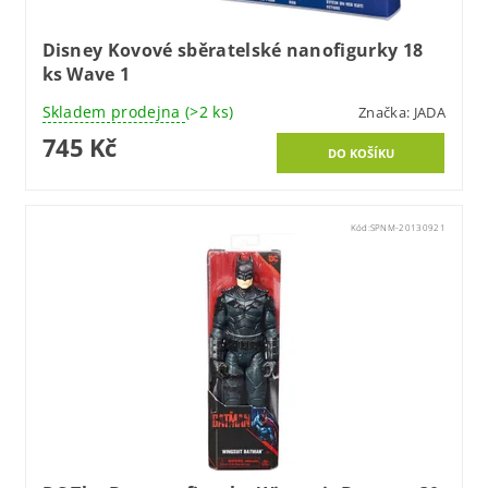
Disney Kovové sběratelské nanofigurky 18
ks Wave 1
Skladem prodejna
(>2 ks)
Značka:
JADA
745 Kč
Kód:
SPNM-20130921