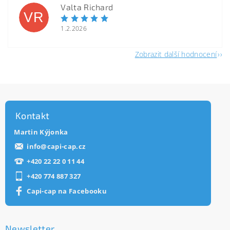
Valta Richard
VR
1.2.2026
Zobrazit další hodnocení
Kontakt
Martin Kýjonka
info
@
capi-cap.cz
+420 22 22 0 11 44
+420 774 887 327
Capi-cap na Facebooku
Newsletter