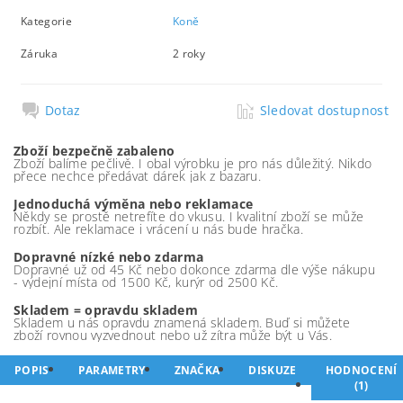
Kategorie
Koně
Záruka
2 roky
Dotaz
Sledovat dostupnost
Zboží bezpečně zabaleno
Zboží balíme pečlivě. I obal výrobku je pro nás důležitý. Nikdo
přece nechce předávat dárek jak z bazaru.
Jednoduchá výměna nebo reklamace
Někdy se prostě netrefíte do vkusu. I kvalitní zboží se může
rozbít. Ale reklamace i vrácení u nás bude hračka.
Dopravné nízké nebo zdarma
Dopravné už od 45 Kč nebo dokonce zdarma dle výše nákupu
- výdejní místa od 1500 Kč, kurýr od 2500 Kč.
Skladem = opravdu skladem
Skladem u nás opravdu znamená skladem. Buď si můžete
zboží rovnou vyzvednout nebo už zítra může být u Vás.
POPIS
PARAMETRY
ZNAČKA
DISKUZE
HODNOCENÍ
(1)