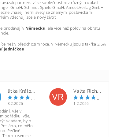
 navázali partnerství se společnostmi z různých oblastí.
etinger GmbH, Schmidt Spiele GmbH, Ameet.Verlag GmbH,
čně vnášejí herní světy se známými postavičkami
rkám vdechují zcela nový život.
 se prodávají v
Německu
, ale více než polovina obratu
ancie.
 více než v předchozím roce. V Německu jsou s takřka 3,5%
ní jedničkou
.
Jitka Královcová
Valta Richard
VR
3.2.2026
1.2.2026
odání. Vše v
m pořádku. Vše,
být skladem, bylo
 Posláno, co mělo
no. Pečlivě
. Trochu jsem se