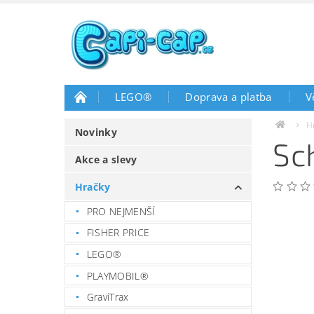
LEGO®
Doprava a platba
V
H
Novinky
Sc
Akce a slevy
Hračky
PRO NEJMENŠÍ
FISHER PRICE
LEGO®
PLAYMOBIL®
GraviTrax