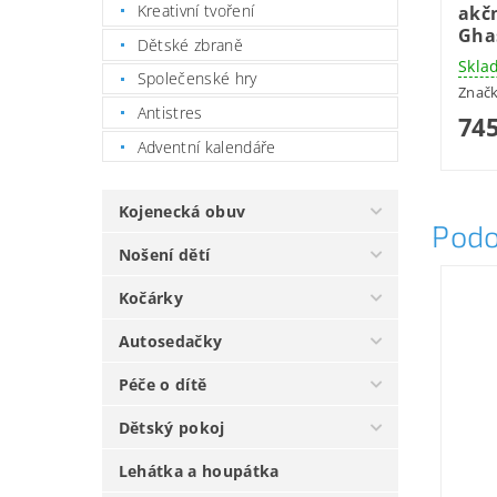
Kreativní tvoření
akčn
Gha
Dětské zbraně
Skla
Společenské hry
Znač
Antistres
745
Adventní kalendáře
Kojenecká obuv
Podo
Nošení dětí
Kočárky
Autosedačky
Péče o dítě
Dětský pokoj
Lehátka a houpátka