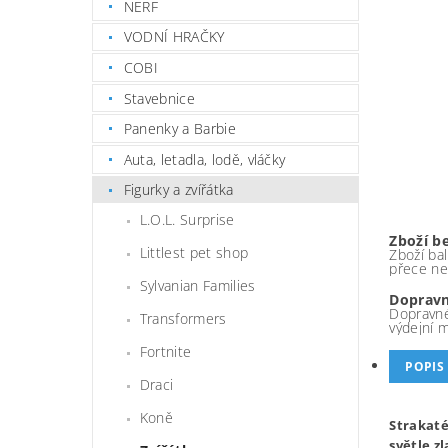
NERF
VODNÍ HRAČKY
COBI
Stavebnice
Panenky a Barbie
Auta, letadla, lodě, vláčky
Figurky a zvířátka
L.O.L. Surprise
Zboží b
Littlest pet shop
Zboží bal
přece ne
Sylvanian Families
Dopravn
Dopravné
Transformers
výdejní 
Fortnite
POPIS
Draci
Koně
Strakaté
světle z