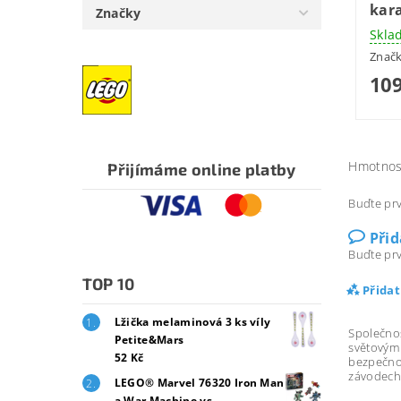
kar
Značky
Skla
Znač
109
Hmotnos
Přijímáme online platby
Buďte prv
Při
Buďte prv
TOP 10
Přida
Lžička melaminová 3 ks víly
Společno
Petite&Mars
světovým
52 Kč
bezpečno
závodech
LEGO® Marvel 76320 Iron Man
a War Machine vs.