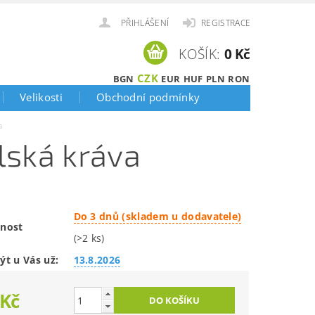
PŘIHLÁŠENÍ
REGISTRACE
KOŠÍK:
0 Kč
CZK
BGN
EUR
HUF
PLN
RON
Velikosti
Obchodní podmínky
a
lská kráva
Do 3 dnů (skladem u dodavatele)
nost
(>2 ks)
ýt u Vás už:
13.8.2026
 Kč