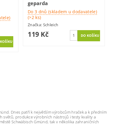
a
geparda
Do 3 dnů (skladem u dodavatele)
(>2 ks)
tele)
Značka:
Schleich
119 Kč
münd. Dnes patří k největším výrobcům hraček a k předním
h světů, produkce výrobních nástrojů i testy kvality a
ve městě Schwäbisch Gmünd, tak v několika zahraničních