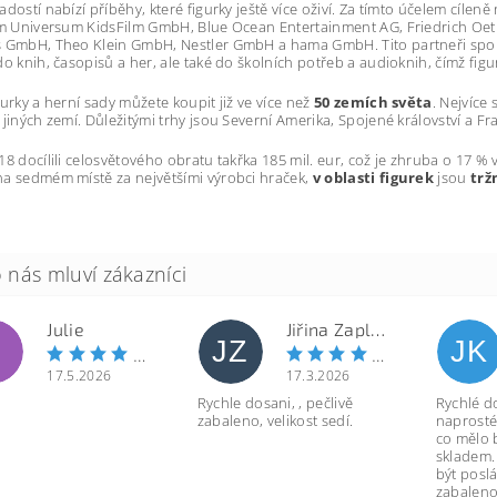
adostí nabízí příběhy, které figurky ještě více oživí. Za tímto účelem cíleně
nim Universum KidsFilm GmbH, Blue Ocean Entertainment AG, Friedrich O
 GmbH, Theo Klein GmbH, Nestler GmbH a hama GmbH. Tito partneři spole
do knih, časopisů a her, ale také do školních potřeb a audioknih, čímž figu
gurky a herní sady můžete koupit již ve více než
50 zemích světa
. Nejvíce
 jiných zemí. Důležitými trhy jsou Severní Amerika, Spojené království a Fr
18 docílili celosvětového obratu takřka 185 mil. eur, což je zhruba o 17 %
a sedmém místě za největšími výrobci hraček,
v oblasti figurek
jsou
trž
Julie
Jiřina Zapletalová
JZ
JK
17.5.2026
17.3.2026
Rychle dosani, , pečlivě
Rychlé d
zabaleno, velikost sedí.
naprosté
co mělo 
skladem.
být poslá
zabaleno