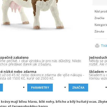
Kód prod
Značka
Kategori
Záruka
Tis
ezpečně zabaleno
Jednoduch
íme pečlivě. I obal výrobku je pro nás důležitý. Nikdo
Někdy se pr
chce předávat dárek jak z bazaru.
rozbít. Ale
é nízké nebo zdarma
Skladem =
 už od 45 Kč nebo dokonce zdarma dle výše nákupu -
Skladem u 
místa od 1500 Kč, kurýr od 2500 Kč.
rovnou vyzv
PARAMETRY
ZNAČKA
 krávy mají bílou hlavu, bílé nohy, břicho a bílý huňatý ocas. Zbyte
latou až červenohnědou barvu.