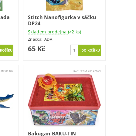
sada
Stitch Nanofigurka v sáčku
DP24
Skladem prodejna
(>2 ks)
Značka:
JADA
65 Kč
-MJ381107
Kód:
SPNM-20142169
Bakugan BAKU-TIN