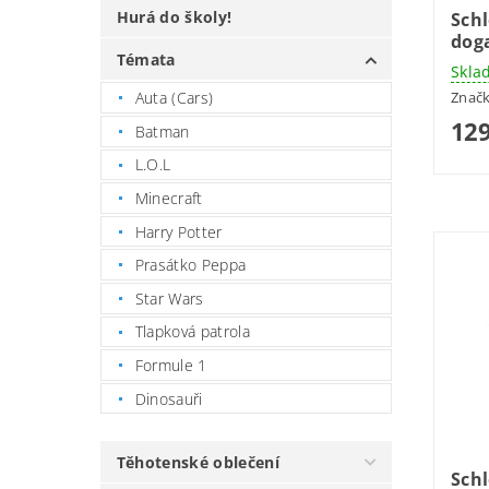
Hurá do školy!
Sch
dog
Témata
Skla
Auta (Cars)
Znač
129
Batman
L.O.L
Minecraft
Harry Potter
Prasátko Peppa
Star Wars
Tlapková patrola
Formule 1
Dinosauři
Těhotenské oblečení
Schl