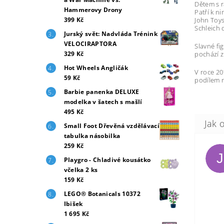
Dětem s r
Hammerovy Drony
Patří k 
John Toys
399 Kč
Schleich 
Jurský svět: Nadvláda Trénink
VELOCIRAPTORA
Slavné fi
pochází z
329 Kč
Hot Wheels Angličák
V roce 20
59 Kč
podílem n
Barbie panenka DELUXE
modelka v šatech s mašlí
495 Kč
Small Foot Dřevěná vzdělávací
tabulka násobilka
259 Kč
J
Playgro - Chladivé kousátko
včelka 2 ks
159 Kč
LEGO® Botanicals 10372
Ibišek
1 695 Kč