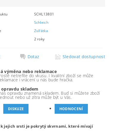
uktu
SCHL13801
Schleich
e
Zvířátka
2 roky
k
Dotaz
Sledovat dostupnost
á výměna nebo reklamace
ostě netrefíte do vkusu. I kvalitní zboží se může
 reklamace i vrácení u nás bude hračka.
 opravdu skladem
nás opravdu znamená skladem. Buď si můžete zboží
ednout nebo už zítra může být u Vás.
DISKUZE
HODNOCENÍ
k jejich srsti je pokrytý skvrnami, které mívají