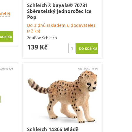
Schleich® bayala® 70731
Sběratelský jednorožec Ice
tele)
Pop
Do 3 dnů (skladem u dodavatele)
(>2 ks)
Značka:
Schleich
139 Kč
SCHL42420
Kód:
SCHL14866
Schleich 14866 Mládě