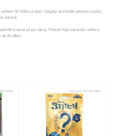
 celkem 30 000x za den. I kdyby se člověk sebevíc snažil,
lin denně.
a naplněná vana až po okraj. Pokud mají opravdu velkou
vu až do 8km.
266314R00
Kód:
DCKT-36770314R00