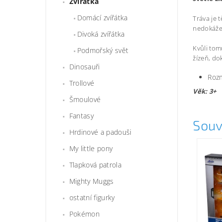
Zvířátka
Domácí zvířátka
Tráva je 
nedokáže 
Divoká zvířátka
Kvůli tom
Podmořský svět
žízeň, dok
Dinosauři
Rozm
Trollové
Věk: 3+
Šmoulové
Fantasy
Souv
Hrdinové a padouši
My little pony
Tlapková patrola
Mighty Muggs
ostatní figurky
Pokémon