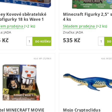
ney Kovové sběratelské
Minecraft Figurky 2,5" 
ofigurky 18 ks Wave 1
4 ks
dem prodejna
(>2 ks)
Skladem prodejna
(>2 ks)
ka:
JADA
Značka:
JADA
 Kč
535 Kč
Kód:
MP-25JFB69
Kód:
MOJO
tel MINECRAFT MOVIE
Mojo Cryptoclidus