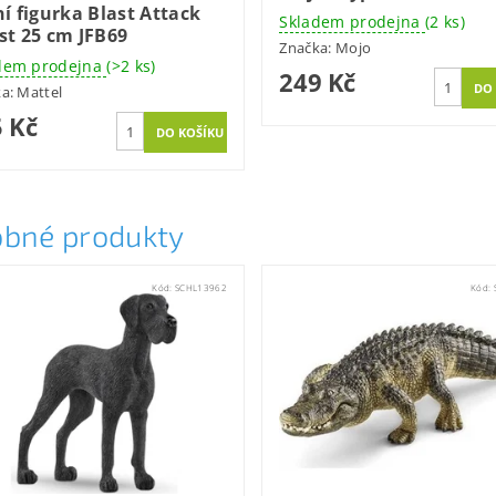
í figurka Blast Attack
Skladem prodejna
(2 ks)
st 25 cm JFB69
Značka:
Mojo
dem prodejna
(>2 ks)
249 Kč
ka:
Mattel
 Kč
bné produkty
Kód:
SCHL13962
Kód: