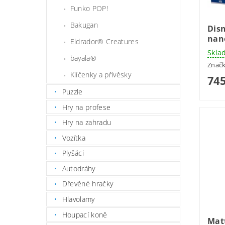
Funko POP!
Bakugan
Dis
nan
Eldrador® Creatures
Skla
bayala®
Znač
Klíčenky a přívěsky
745
Puzzle
Hry na profese
Hry na zahradu
Vozítka
Plyšáci
Autodráhy
Dřevěné hračky
Hlavolamy
Houpací koně
Mat