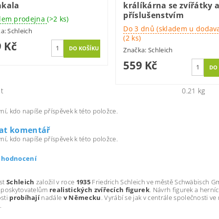
akala
králíkárna se zvířátky 
příslušenstvím
dem prodejna
(>2 ks)
Do 3 dnů (skladem u dodava
ka:
Schleich
(2 ks)
 Kč
Značka:
Schleich
559 Kč
t
0.21 kg
ní, kdo napíše příspěvek k této položce.
dat komentář
ní, kdo napíše příspěvek k této položce.
t hodnocení
st
Schleich
založil v roce
1935
Friedrich Schleich ve městě Schwäbisch G
 poskytovatelům
realistických zvířecích figurek
. Návrh figurek a herníc
sti
probíhají
nadále
v Německu
. Vyrábí se jak v centrále společnosti 
.