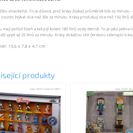
těžko stravitelná. To je důvod, proč krávy žvýkají průměrně 50x za minutu –
sousto žvýkat více než 30x za minutu. Krávy produkují více než 150 litrů s
u mají pořád žízeň a tak pijí kolem 180 litrů vody denně. To je jako jedn
áží vypít až 25 litrů za minutu. Krávy dokážou cítit čerstvou zelenající trá
ěr: 13,6 x 7,8 x 4,1 cm
isející produkty
Kód:
DCKT-33201314R01
Kód:
DCKT-36