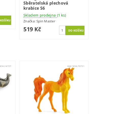
Sběratelská plechová
krabice S6
Skladem prodejna
(1 ks)
Značka:
Spin Master
519 Kč
SCHL14727
Kód:
SCHL70731