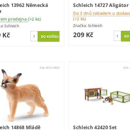
leich 13962 Německá
Schleich 14727 Aligátor
a
Do 3 dnů (skladem u dodava
(>2 ks)
dem prodejna
(>2 ks)
Značka:
Schleich
ka:
Schleich
209 Kč
 Kč
Kód:
SCHL14868
Kód:
eich 14868 Mládě
Schleich 42420 Set