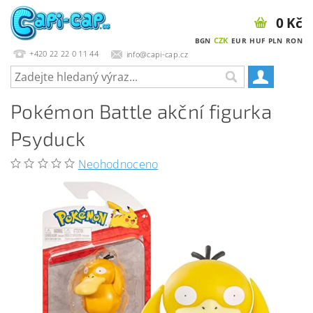
0 Kč
CZK
BGN
EUR
HUF
PLN
RON
+420 22 22 0 11 44
info@capi-cap.cz
Pokémon Battle akční figurka
Psyduck
Neohodnoceno