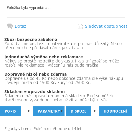
Položka byla vyprodána...
Dotaz
Sledovat dostupnost
Zboží bezpečně zabaleno
Zboží balíme pečlivě. I obal výrobku je pro nás důležitý. Nikdo
přece nechce předávat dárek jak z bazaru.
Jednoduchá výměna nebo reklamace
Někdy se prostě netrefíte do vkusu. I kvalitní zboží se může
rozbít. Ale reklamace i vrácení u nás bude hračka.
Dopravné nízké nebo zdarma
Dopravné už od 45 Kč nebo dokonce zdarma dle výše nákupu
- výdejní místa od 1500 Kč, kurýr od 2500 Kč.
Skladem = opravdu skladem
Skladem u nás opravdu znamená skladem. Buď si můžete
zboží rovnou vyzvednout nebo už zítra může být u Vás.
POPIS
PARAMETRY
DISKUZE
HODNOCENÍ
Figurky v licenci Pokémon. Vhodné od 4 let.