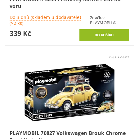
voru
Do 3 dnů (skladem u dodavatele)
Značka:
PLAYMOBIL®
(>2 ks)
339 Kč
Kód:
PLAY70827
PLAYMOBIL 70827 Volkswagen Brouk Chrome