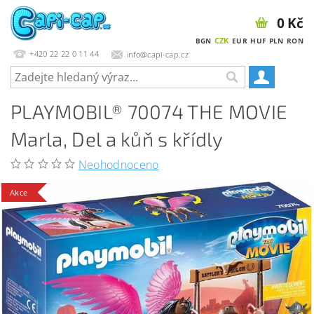
0 Kč
CZK
BGN
EUR
HUF
PLN
RON
+420 22 22 0 11 44
info@capi-cap.cz
PLAYMOBIL® 70074 THE MOVIE
Marla, Del a kůň s křídly
Neohodnoceno
Akce