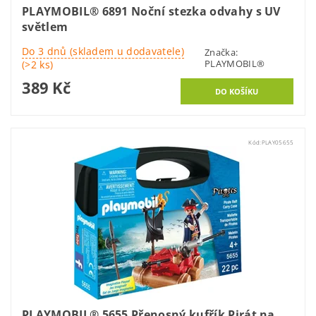
PLAYMOBIL® 6891 Noční stezka odvahy s UV
světlem
Do 3 dnů (skladem u dodavatele)
Značka:
PLAYMOBIL®
(>2 ks)
389 Kč
Kód:
PLAY05655
PLAYMOBIL® 5655 Přenosný kufřík Pirát na