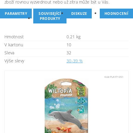
zboží rovnou vyzvednout nebo už zítra může být u Vás.
PARAMETRY
SOUVISEJÍCÍ
DISKUZE
HODNOCENÍ
PRODUKTY
Hmotnost
0.21 kg
V kartonu
10
Sleva
32
Výše slevy
30-39 %
Kód:
PLAY71051