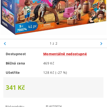
1
z 2
Dostupnost
Momentálně nedostupné
Běžná cena
469 Kč
Ušetříte
128 Kč
(–27 %)
341 Kč
Kód produktu
PLAY70074