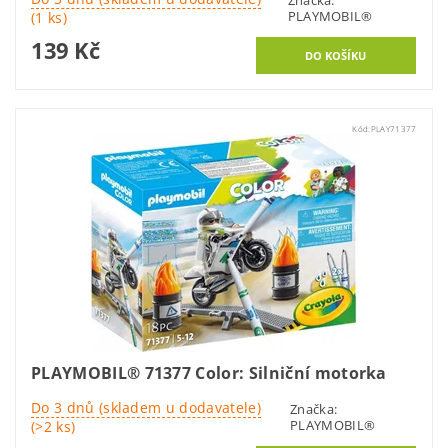
Značka:
PLAYMOBIL®
(1 ks)
139 Kč
Kód:
PLAY71377
PLAYMOBIL® 71377 Color: Silniční motorka
Do 3 dnů (skladem u dodavatele)
Značka:
PLAYMOBIL®
(>2 ks)