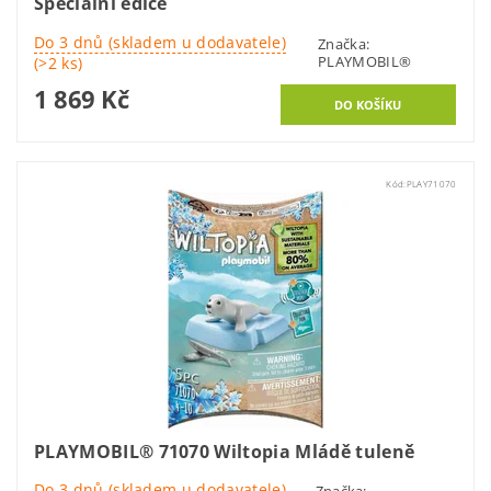
Speciální edice
Do 3 dnů (skladem u dodavatele)
Značka:
PLAYMOBIL®
(>2 ks)
1 869 Kč
Kód:
PLAY71070
PLAYMOBIL® 71070 Wiltopia Mládě tuleně
Do 3 dnů (skladem u dodavatele)