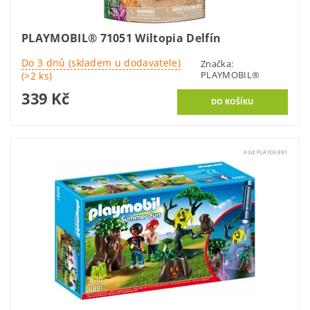
PLAYMOBIL® 71051 Wiltopia Delfín
Do 3 dnů (skladem u dodavatele)
Značka:
PLAYMOBIL®
(>2 ks)
339 Kč
Kód:
PLAY06891