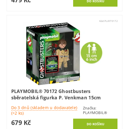
Kód:
PLAY70172
PLAYMOBIL® 70172 Ghostbusters
sběratelská figurka P. Venkman 15cm
Do 3 dnů (skladem u dodavatele)
Značka:
PLAYMOBIL®
(>2 ks)
679 Kč