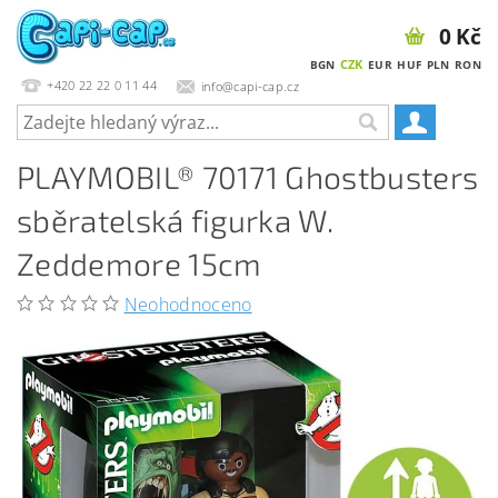
0 Kč
CZK
BGN
EUR
HUF
PLN
RON
+420 22 22 0 11 44
info@capi-cap.cz
PLAYMOBIL® 70171 Ghostbusters
sběratelská figurka W.
Zeddemore 15cm
Neohodnoceno