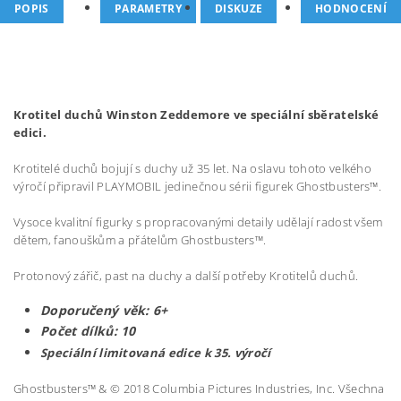
POPIS
PARAMETRY
DISKUZE
HODNOCENÍ
Krotitel duchů Winston Zeddemore ve speciální sběratelské
edici.
Krotitelé duchů bojují s duchy už 35 let. Na oslavu tohoto velkého
výročí připravil PLAYMOBIL jedinečnou sérii figurek Ghostbusters™.
Vysoce kvalitní figurky s propracovanými detaily udělají radost všem
dětem, fanouškům a přátelům Ghostbusters™.
Protonový zářič, past na duchy a další potřeby Krotitelů duchů.
Doporučený věk: 6+
Počet dílků: 10
Speciální limitovaná edice k 35. výročí
Ghostbusters™ & © 2018 Columbia Pictures Industries, Inc. Všechna