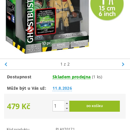
1
z 2
Dostupnost
Skladem prodejna
(1 ks)
Může být u Vás už:
11.8.2026
479 Kč
Kód produktu
PLAY70171