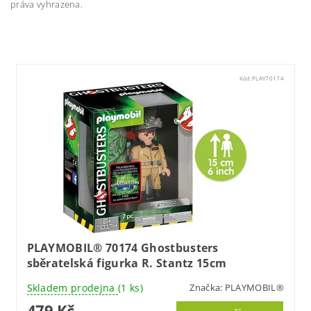
práva vyhrazena.
Kód:
PLAY70174
PLAYMOBIL® 70174 Ghostbusters
sběratelská figurka R. Stantz 15cm
Skladem prodejna
(1 ks)
Značka:
PLAYMOBIL®
479 Kč