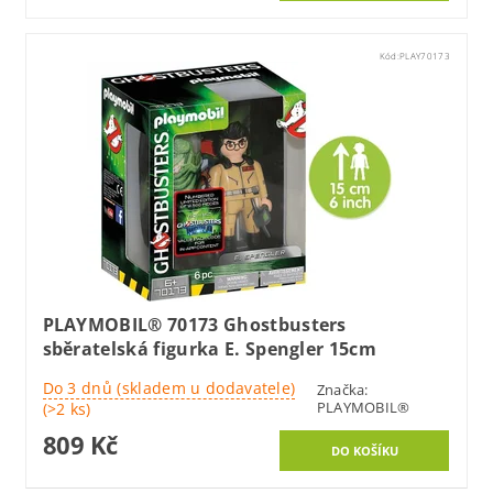
Kód:
PLAY70173
PLAYMOBIL® 70173 Ghostbusters
sběratelská figurka E. Spengler 15cm
Do 3 dnů (skladem u dodavatele)
Značka:
PLAYMOBIL®
(>2 ks)
809 Kč