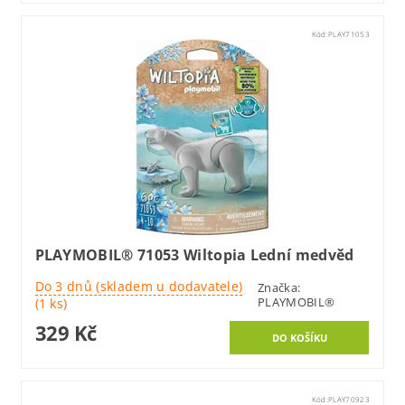
Kód:
PLAY71053
PLAYMOBIL® 71053 Wiltopia Lední medvěd
Do 3 dnů (skladem u dodavatele)
Značka:
PLAYMOBIL®
(1 ks)
329 Kč
Kód:
PLAY70923