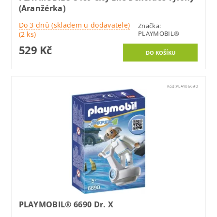
(Aranžérka)
Do 3 dnů (skladem u dodavatele)
Značka:
PLAYMOBIL®
(2 ks)
529 Kč
Kód:
PLAY06690
PLAYMOBIL® 6690 Dr. X