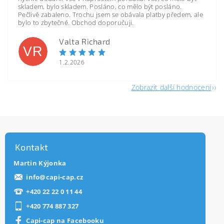
skladem, bylo skladem. Posláno, co mělo být posláno.
Pečlivě zabaleno. Trochu jsem se obávala platby předem, ale
bylo to zbytečné. Obchod doporučuji.
Valta Richard
VR
1.2.2026
Zobrazit další hodnocení
Kontakt
Martin Kýjonka
info
@
capi-cap.cz
+420 22 22 0 11 44
+420 774 887 327
Capi-cap na Facebooku