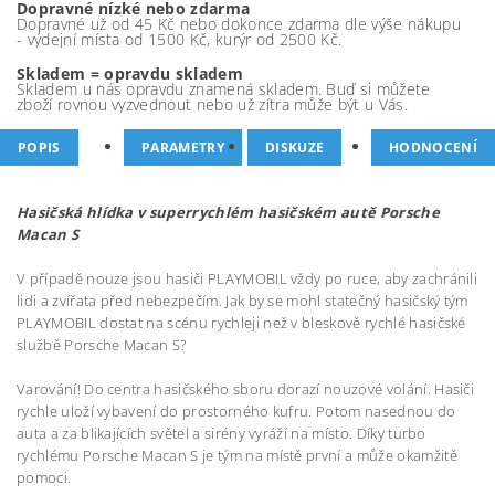
Dopravné nízké nebo zdarma
Dopravné už od 45 Kč nebo dokonce zdarma dle výše nákupu
- výdejní místa od 1500 Kč, kurýr od 2500 Kč.
Skladem = opravdu skladem
Skladem u nás opravdu znamená skladem. Buď si můžete
zboží rovnou vyzvednout nebo už zítra může být u Vás.
POPIS
PARAMETRY
DISKUZE
HODNOCENÍ
Hasičská hlídka v superrychlém hasičském autě Porsche
Macan S
V případě nouze jsou hasiči PLAYMOBIL vždy po ruce, aby zachránili
lidi a zvířata před nebezpečím. Jak by se mohl statečný hasičský tým
PLAYMOBIL dostat na scénu rychleji než v bleskově rychlé hasičské
službě Porsche Macan S?
Varování! Do centra hasičského sboru dorazí nouzové volání. Hasiči
rychle uloží vybavení do prostorného kufru. Potom nasednou do
auta a za blikajících světel a sirény vyráží na místo. Díky turbo
rychlému Porsche Macan S je tým na místě první a může okamžitě
pomoci.