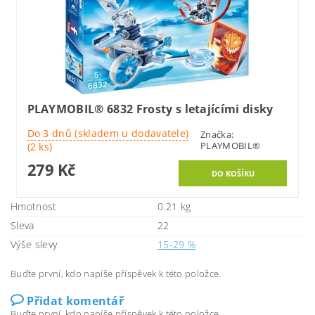
PLAYMOBIL® 6832 Frosty s letajícími disky
Do 3 dnů (skladem u dodavatele)
Značka:
PLAYMOBIL®
(2 ks)
279 Kč
Hmotnost
0.21 kg
Sleva
22
Výše slevy
15-29 %
Buďte první, kdo napíše příspěvek k této položce.
Přidat komentář
Buďte první, kdo napíše příspěvek k této položce.