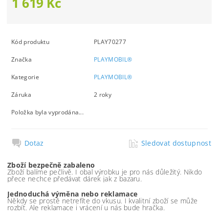
1 619 Kč
Kód produktu
PLAY70277
Značka
PLAYMOBIL®
Kategorie
PLAYMOBIL®
Záruka
2 roky
Položka byla vyprodána...
Dotaz
Sledovat dostupnost
Zboží bezpečně zabaleno
Zboží balíme pečlivě. I obal výrobku je pro nás důležitý. Nikdo
přece nechce předávat dárek jak z bazaru.
Jednoduchá výměna nebo reklamace
Někdy se prostě netrefíte do vkusu. I kvalitní zboží se může
rozbít. Ale reklamace i vrácení u nás bude hračka.