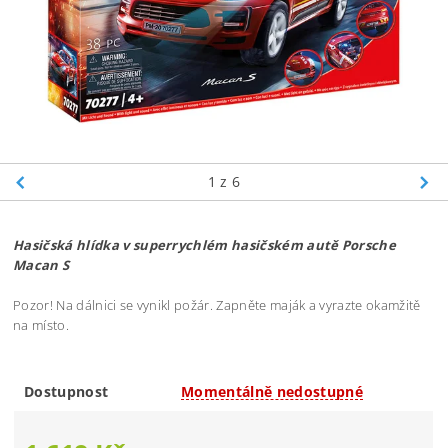
1
z 6
Hasičská hlídka v superrychlém hasičském autě Porsche
Macan S
Pozor! Na dálnici se vynikl požár. Zapněte maják a vyrazte okamžitě
na místo.
Dostupnost
Momentálně nedostupné