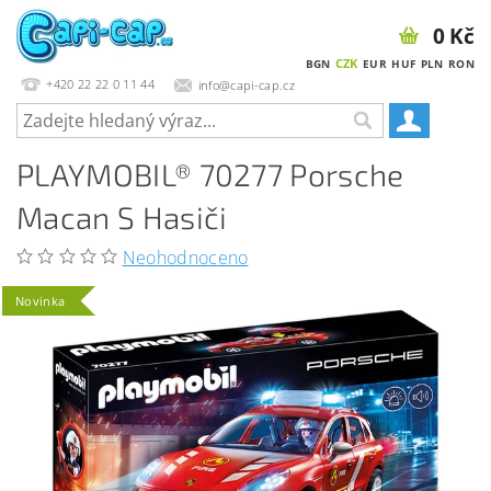
0 Kč
CZK
BGN
EUR
HUF
PLN
RON
+420 22 22 0 11 44
info@capi-cap.cz
PLAYMOBIL® 70277 Porsche
Macan S Hasiči
Neohodnoceno
Novinka