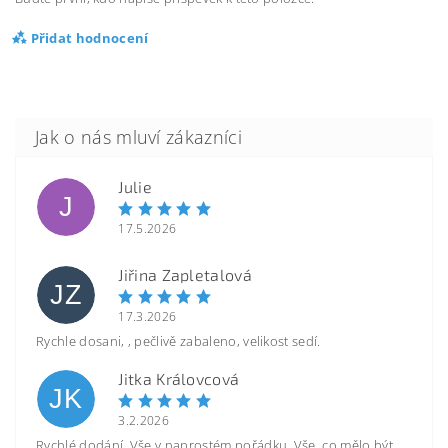
Přidat hodnocení
Julie
J
17.5.2026
Jiřina Zapletalová
JZ
17.3.2026
Rychle dosani, , pečlivě zabaleno, velikost sedí.
Jitka Královcová
JK
3.2.2026
Rychlé dodání. Vše v naprostém pořádku. Vše, co mělo být