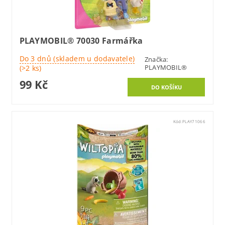
PLAYMOBIL® 70030 Farmářka
Do 3 dnů (skladem u dodavatele)
Značka:
PLAYMOBIL®
(>2 ks)
99 Kč
Kód:
PLAY71066