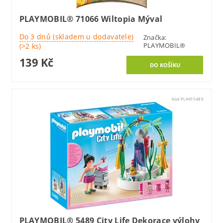
PLAYMOBIL® 71066 Wiltopia Mýval
Do 3 dnů (skladem u dodavatele)
Značka:
PLAYMOBIL®
(>2 ks)
139 Kč
Kód:
PLAY05489
PLAYMOBIL® 5489 City Life Dekorace výlohy