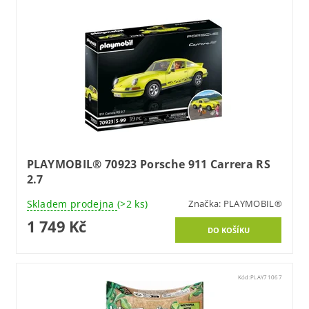
PLAYMOBIL® 70923 Porsche 911 Carrera RS
2.7
Skladem prodejna
(>2 ks)
Značka:
PLAYMOBIL®
1 749 Kč
Kód:
PLAY71067