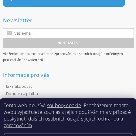
Newsletter
Vložením emailu souhlasíte se
zpracováním osobních údajů
potřebných
pro zasílání newsletterů.
Informace pro vás
Jak nakupovat
Doprava a platba
Obchodní podmínky
Tento web používá
soubory cookie
. Procházením tohoto
Ochrana osobních údajů
webu vyjadřujete souhlas s jejich používáním a v případě
Velkoobchod
poskytnutí dalších osobních údajů s jejich
ochranou a
Zásady používání souborů cookies
zpracováním
.