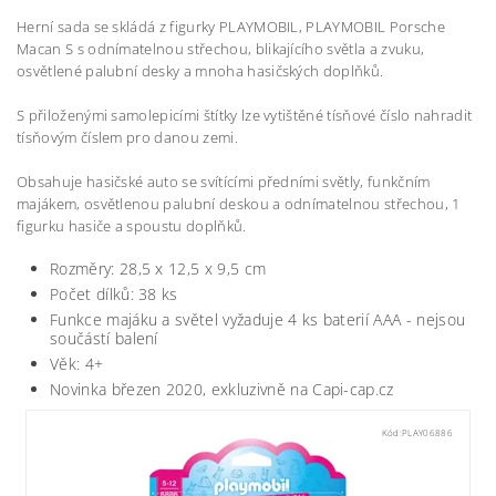
Herní sada se skládá z figurky PLAYMOBIL, PLAYMOBIL Porsche
Macan S s odnímatelnou střechou, blikajícího světla a zvuku,
osvětlené palubní desky a mnoha hasičských doplňků.
S přiloženými samolepicími štítky lze vytištěné tísňové číslo nahradit
tísňovým číslem pro danou zemi.
Obsahuje hasičské auto se svítícími předními světly, funkčním
majákem, osvětlenou palubní deskou a odnímatelnou střechou, 1
figurku hasiče a spoustu doplňků.
Rozměry: 28,5 x 12,5 x 9,5 cm
Počet dílků: 38 ks
Funkce majáku a světel vyžaduje 4 ks baterií AAA - nejsou
součástí balení
Věk: 4+
Novinka březen 2020, exkluzivně na Capi-cap.cz
Kód:
PLAY06886