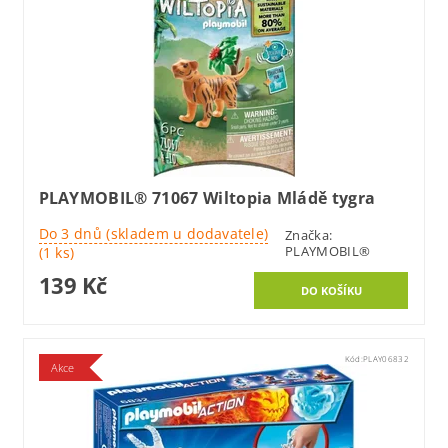
PLAYMOBIL® 71067 Wiltopia Mládě tygra
Do 3 dnů (skladem u dodavatele)
Značka:
PLAYMOBIL®
(1 ks)
139 Kč
Kód:
PLAY06832
Akce