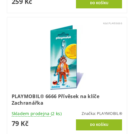
259 Kč
Kód:
PLAY06666
PLAYMOBIL® 6666 Přívěsek na klíče
Zachranářka
Skladem prodejna
(2 ks)
Značka:
PLAYMOBIL®
79 Kč