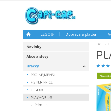
LEGO®
Doprava a platba
V
H
Novinky
PL
Akce a slevy
Hračky
PRO NEJMENŠÍ
Novink
FISHER PRICE
LEGO®
PLAYMOBIL®
Princess