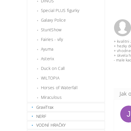
DINOS
Special PLUS figurky
Galaxy Police
StuntShow
Fairies - víly
+ kvalitn
+ hezky d
Ayuma
+ vhodne 
+ skvela 
Asterix
- male ka
Duck on Call
WILTOPIA
Horses of Waterfall
Miraculous
GraviTrax
J
NERF
VODNÍ HRAČKY