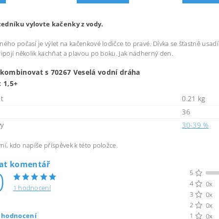
edníku vylovte kačenky z vody.
ného počasí je výlet na kačenkové lodičce to pravé. Dívka se šťastně usadí
řipojí několik kachňat a plavou po boku. Jak nádherný den.
 kombinovat s 70267 Veselá vodní dráha
: 1,5+
t
0.21 kg
36
vy
30-39 %
ní, kdo napíše příspěvek k této položce.
dat komentář
0
5
4
0x
1 hodnocení
3
0x
2
0x
t hodnocení
1
0x