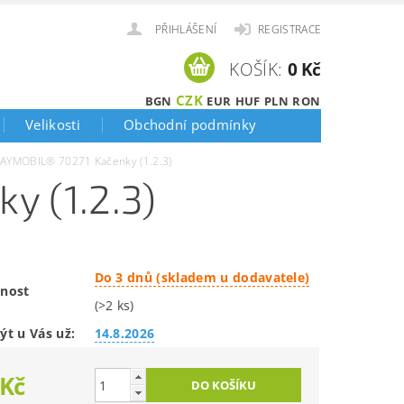
PŘIHLÁŠENÍ
REGISTRACE
KOŠÍK:
0 Kč
CZK
BGN
EUR
HUF
PLN
RON
Velikosti
Obchodní podmínky
AYMOBIL® 70271 Kačenky (1.2.3)
y (1.2.3)
Do 3 dnů (skladem u dodavatele)
nost
(>2 ks)
ýt u Vás už:
14.8.2026
 Kč