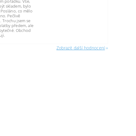
m pořádku. Vše,
být skladem, bylo
 Posláno, co mělo
no. Pečlivě
. Trochu jsem se
platby předem, ale
zbytečné. Obchod
ji.
Zobrazit další hodnocení