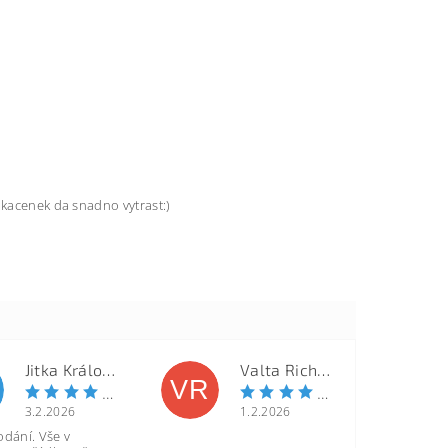
 kacenek da snadno vytrast:)
Jitka Královcová
Valta Richard
VR
3.2.2026
1.2.2026
odání. Vše v