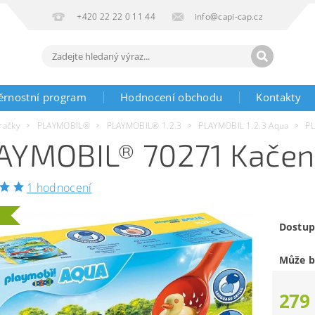
+420 22 22 0 11 44
info@capi-cap.cz
ěrnostní program
Hodnocení obchodu
Kontakty
račky
PLAYMOBIL®
PLAYMOBIL® 1.2.3
PLAYMOBIL 1.2.3 Aqua
PL
AYMOBIL® 70271 Kačenk
1 hodnocení
a
Dostup
Může b
279