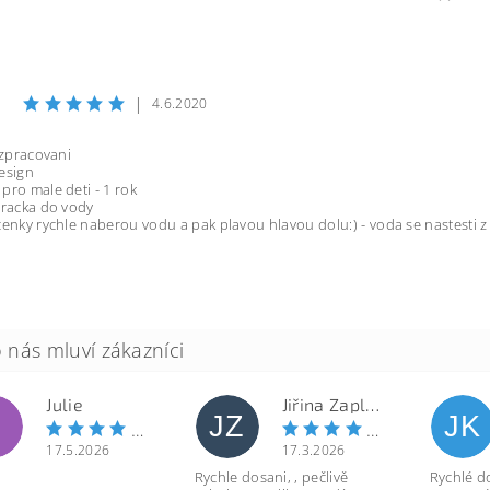
|
4.6.2020
i zpracovani
esign
pro male deti - 1 rok
hracka do vody
cenky rychle naberou vodu a pak plavou hlavou dolu:) - voda se nastesti z
Julie
Jiřina Zapletalová
JZ
JK
17.5.2026
17.3.2026
Rychle dosani, , pečlivě
Rychlé d