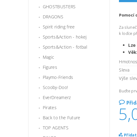
GHOSTBUSTERS
Pomocí c
DRAGONS
Spirit riding free
Za sluneč
k loďce p
Sports&Action - hokej
Lze
Sports&Action - fotbal
Věk
Magic
Hmotnos
Figures
Sleva
Playmo-Friends
Výše sle
Scooby-Doo!
Buďte prv
EverDreamerz
Při
5,
Pirates
Back to the Future
TOP AGENTS
Přida