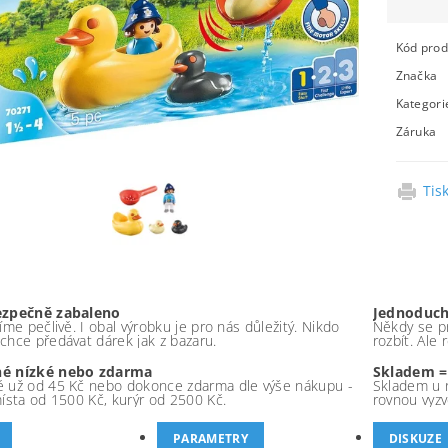
Kód prod
Značka
Kategori
Záruka
Tis
ezpečně zabaleno
Jednoduch
íme pečlivě. I obal výrobku je pro nás důležitý. Nikdo
Někdy se pr
chce předávat dárek jak z bazaru.
rozbít. Ale
é nízké nebo zdarma
Skladem =
 už od 45 Kč nebo dokonce zdarma dle výše nákupu -
Skladem u 
místa od 1500 Kč, kurýr od 2500 Kč.
rovnou vyzv
PARAMETRY
DISKUZE