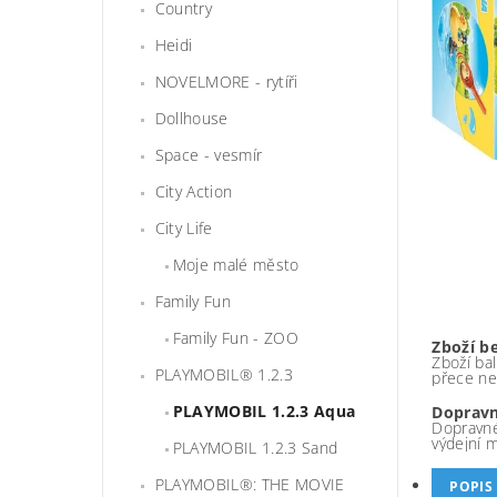
Country
Heidi
NOVELMORE - rytíři
Dollhouse
Space - vesmír
City Action
City Life
Moje malé město
Family Fun
Family Fun - ZOO
Zboží b
Zboží bal
PLAYMOBIL® 1.2.3
přece ne
PLAYMOBIL 1.2.3 Aqua
Dopravn
Dopravné
výdejní 
PLAYMOBIL 1.2.3 Sand
PLAYMOBIL®: THE MOVIE
POPIS