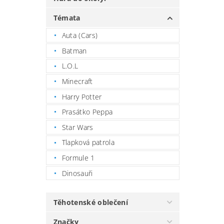
Témata
Auta (Cars)
Batman
L.O.L
Minecraft
Harry Potter
Prasátko Peppa
Star Wars
Tlapková patrola
Formule 1
Dinosauři
Těhotenské oblečení
Značky