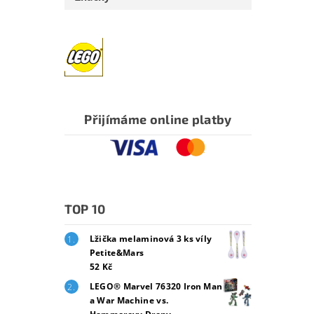
Přijímáme online platby
TOP 10
Lžička melaminová 3 ks víly
Petite&Mars
52 Kč
LEGO® Marvel 76320 Iron Man
a War Machine vs.