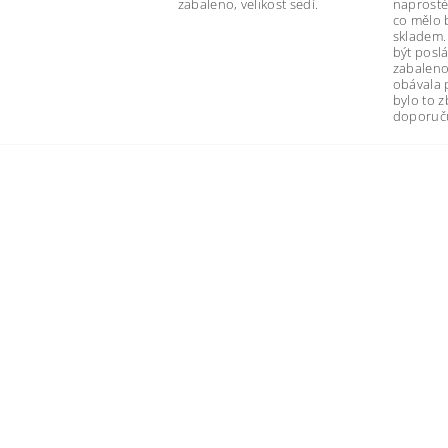
zabaleno, velikost sedí.
naprosté
co mělo 
skladem.
být poslá
zabaleno
obávala 
bylo to 
doporuču