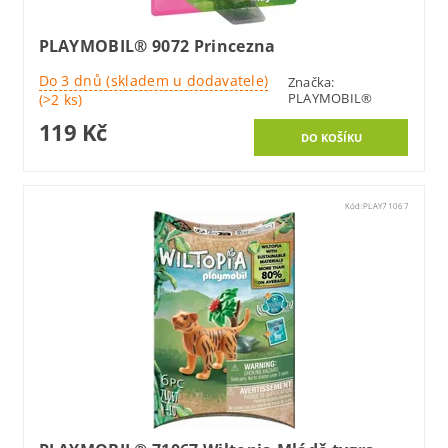
PLAYMOBIL® 9072 Princezna
Do 3 dnů (skladem u dodavatele)
Značka:
PLAYMOBIL®
(>2 ks)
119 Kč
Kód:
PLAY71067