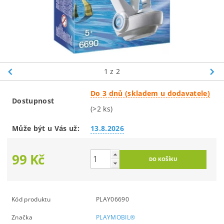
1
z 2
Do 3 dnů (skladem u dodavatele)
Dostupnost
(>2 ks)
Může být u Vás už:
13.8.2026
99 Kč
Kód produktu
PLAY06690
Značka
PLAYMOBIL®