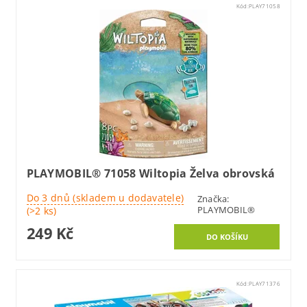
Kód:
PLAY71058
PLAYMOBIL® 71058 Wiltopia Želva obrovská
Do 3 dnů (skladem u dodavatele)
Značka:
PLAYMOBIL®
(>2 ks)
249 Kč
Kód:
PLAY71376