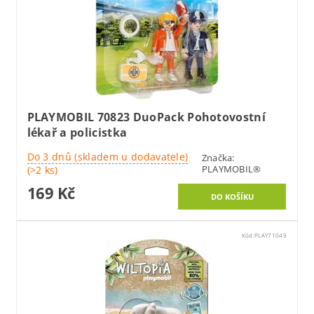
PLAYMOBIL 70823 DuoPack Pohotovostní
lékař a policistka
Do 3 dnů (skladem u dodavatele)
Značka:
PLAYMOBIL®
(>2 ks)
169 Kč
Kód:
PLAY71049