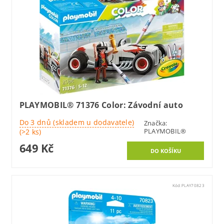
PLAYMOBIL® 71376 Color: Závodní auto
Do 3 dnů (skladem u dodavatele)
Značka:
PLAYMOBIL®
(>2 ks)
649 Kč
Kód:
PLAY70823