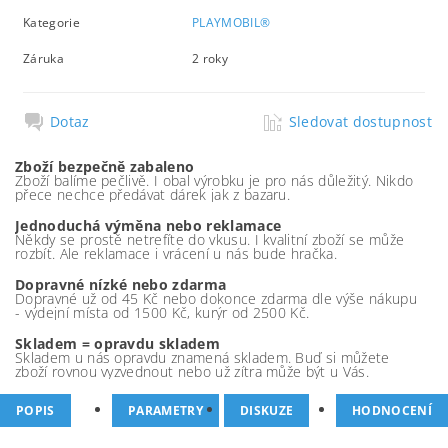
Kategorie
PLAYMOBIL®
Záruka
2 roky
Dotaz
Sledovat dostupnost
Zboží bezpečně zabaleno
Zboží balíme pečlivě. I obal výrobku je pro nás důležitý. Nikdo
přece nechce předávat dárek jak z bazaru.
Jednoduchá výměna nebo reklamace
Někdy se prostě netrefíte do vkusu. I kvalitní zboží se může
rozbít. Ale reklamace i vrácení u nás bude hračka.
Dopravné nízké nebo zdarma
Dopravné už od 45 Kč nebo dokonce zdarma dle výše nákupu
- výdejní místa od 1500 Kč, kurýr od 2500 Kč.
Skladem = opravdu skladem
Skladem u nás opravdu znamená skladem. Buď si můžete
zboží rovnou vyzvednout nebo už zítra může být u Vás.
POPIS
PARAMETRY
DISKUZE
HODNOCENÍ