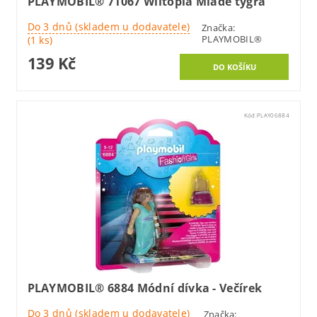
PLAYMOBIL® 71067 Wiltopia Mládě tygra
Do 3 dnů (skladem u dodavatele)
Značka:
PLAYMOBIL®
(1 ks)
139 Kč
Kód:
PLAY06884
PLAYMOBIL® 6884 Módní dívka - Večírek
Do 3 dnů (skladem u dodavatele)
Značka: