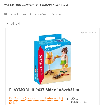
PLAYMOBIL 6690 Dr. X. z kolekce SUPER 4.
Šílený vědec cestující na svém vznášedle.
Věk: 4+
Kód:
PLAY09437
PLAYMOBIL® 9437 Módní návrhářka
Do 3 dnů (skladem u dodavatele)
Značka:
PLAYMOBIL®
(2 ks)