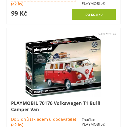
PLAYMOBIL®
(>2 ks)
99 Kč
Kód:
PLAY70176
PLAYMOBIL 70176 Volkswagen T1 Bulli
Camper Van
Do 3 dnů (skladem u dodavatele)
Značka:
PLAYMOBIL®
(>2 ks)