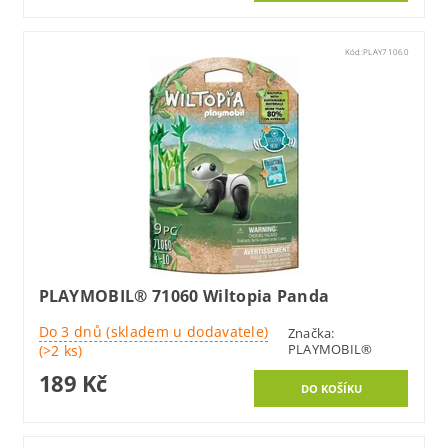
Kód:
PLAY71060
PLAYMOBIL® 71060 Wiltopia Panda
Do 3 dnů (skladem u dodavatele)
Značka:
PLAYMOBIL®
(>2 ks)
189 Kč