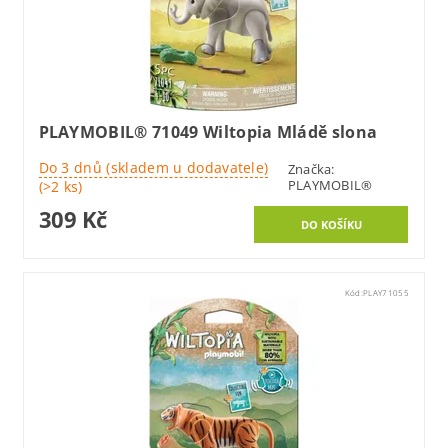
PLAYMOBIL® 71049 Wiltopia Mládě slona
Do 3 dnů (skladem u dodavatele)
Značka:
PLAYMOBIL®
(>2 ks)
309 Kč
Kód:
PLAY71055