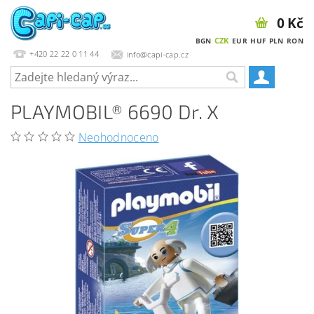
0 Kč
CZK
BGN
EUR
HUF
PLN
RON
+420 22 22 0 11 44
info@capi-cap.cz
PLAYMOBIL® 6690 Dr. X
Neohodnoceno