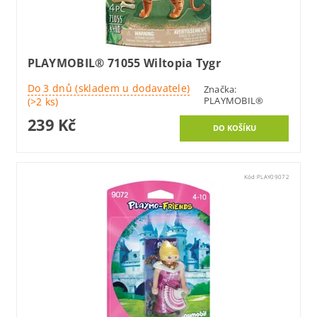
PLAYMOBIL® 71055 Wiltopia Tygr
Do 3 dnů (skladem u dodavatele)
Značka:
PLAYMOBIL®
(>2 ks)
239 Kč
Kód:
PLAY09072