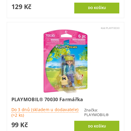
129 Kč
Kód:
PLAY70030
PLAYMOBIL® 70030 Farmářka
Do 3 dnů (skladem u dodavatele)
Značka:
PLAYMOBIL®
(>2 ks)
99 Kč