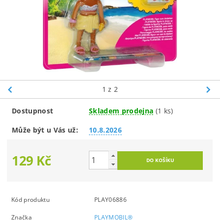
1
z 2
Dostupnost
Skladem prodejna
(1 ks)
Může být u Vás už:
10.8.2026
129 Kč
Kód produktu
PLAY06886
Značka
PLAYMOBIL®