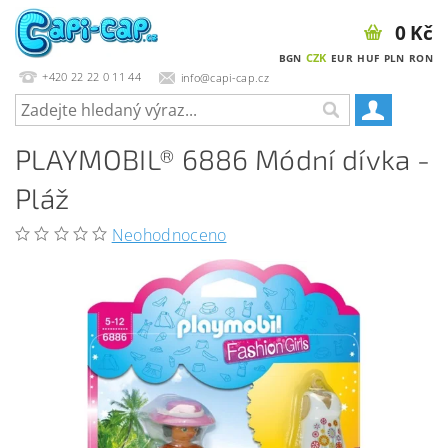
0 Kč
CZK
BGN
EUR
HUF
PLN
RON
+420 22 22 0 11 44
info@capi-cap.cz
PLAYMOBIL® 6886 Módní dívka -
Pláž
Neohodnoceno