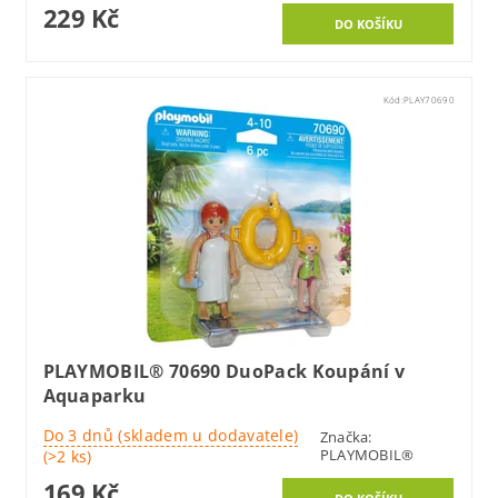
229 Kč
Kód:
PLAY70690
PLAYMOBIL® 70690 DuoPack Koupání v
Aquaparku
Do 3 dnů (skladem u dodavatele)
Značka:
PLAYMOBIL®
(>2 ks)
169 Kč