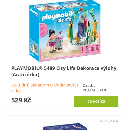
PLAYMOBIL® 5489 City Life Dekorace výlohy
(Aranžérka)
Do 3 dnů (skladem u dodavatele)
Značka:
PLAYMOBIL®
(2 ks)
529 Kč
Kód:
PLAY06690