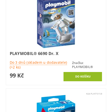
PLAYMOBIL® 6690 Dr. X
Do 3 dnů (skladem u dodavatele)
Značka:
PLAYMOBIL®
(>2 ks)
99 Kč
Kód:
PLAY70158