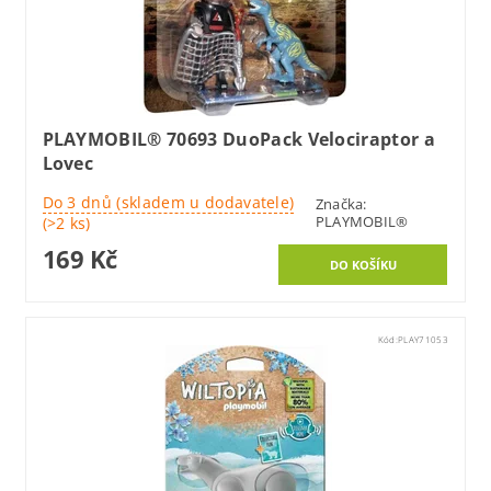
PLAYMOBIL® 70693 DuoPack Velociraptor a
Lovec
Do 3 dnů (skladem u dodavatele)
Značka:
PLAYMOBIL®
(>2 ks)
169 Kč
Kód:
PLAY71053