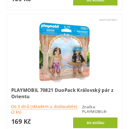
Kód:
PLAY70821
PLAYMOBIL 70821 DuoPack Královský pár z
Orientu
Do 3 dnů (skladem u dodavatele)
Značka:
PLAYMOBIL®
(2 ks)
169 Kč