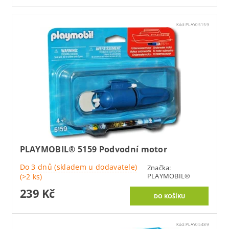
Kód:
PLAY05159
PLAYMOBIL® 5159 Podvodní motor
Do 3 dnů (skladem u dodavatele)
Značka:
PLAYMOBIL®
(>2 ks)
239 Kč
Kód:
PLAY05489