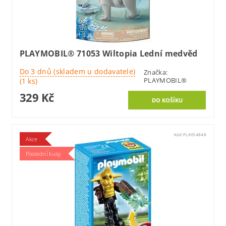
PLAYMOBIL® 71053 Wiltopia Lední medvěd
Do 3 dnů (skladem u dodavatele)
Značka:
PLAYMOBIL®
(1 ks)
329 Kč
Kód:
PLAY04848
Akce
Poslední kusy