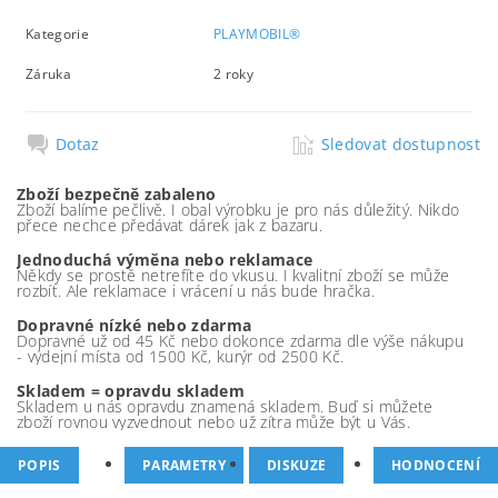
Kategorie
PLAYMOBIL®
Záruka
2 roky
Dotaz
Sledovat dostupnost
Zboží bezpečně zabaleno
Zboží balíme pečlivě. I obal výrobku je pro nás důležitý. Nikdo
přece nechce předávat dárek jak z bazaru.
Jednoduchá výměna nebo reklamace
Někdy se prostě netrefíte do vkusu. I kvalitní zboží se může
rozbít. Ale reklamace i vrácení u nás bude hračka.
Dopravné nízké nebo zdarma
Dopravné už od 45 Kč nebo dokonce zdarma dle výše nákupu
- výdejní místa od 1500 Kč, kurýr od 2500 Kč.
Skladem = opravdu skladem
Skladem u nás opravdu znamená skladem. Buď si můžete
zboží rovnou vyzvednout nebo už zítra může být u Vás.
POPIS
PARAMETRY
DISKUZE
HODNOCENÍ