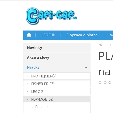
LEGO®
Doprava a platba
V
H
Novinky
PL
Akce a slevy
na
Hračky
PRO NEJMENŠÍ
FISHER PRICE
LEGO®
PLAYMOBIL®
Princess