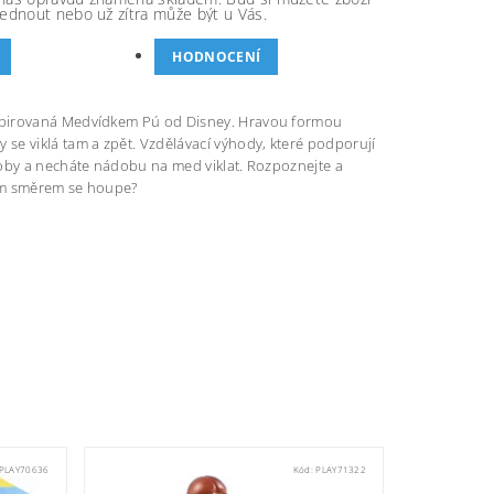
ednout nebo už zítra může být u Vás.
HODNOCENÍ
nspirovaná Medvídkem Pú od Disney. Hravou formou
se viklá tam a zpět. Vzdělávací výhody, které podporují
doby a necháte nádobu na med viklat. Rozpoznejte a
Jakým směrem se houpe?
PLAY70636
Kód:
PLAY71322