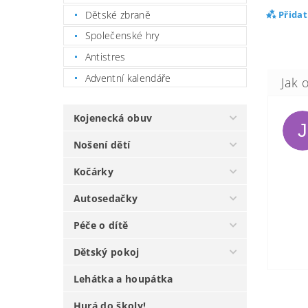
Dětské zbraně
Přida
Společenské hry
Antistres
Adventní kalendáře
Kojenecká obuv
J
Nošení dětí
Kočárky
Autosedačky
Péče o dítě
Dětský pokoj
Lehátka a houpátka
Hurá do školy!