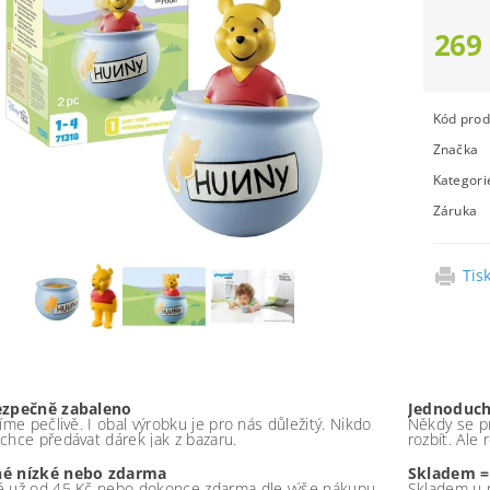
269
Kód prod
Značka
Kategori
Záruka
Tis
ezpečně zabaleno
Jednoduch
íme pečlivě. I obal výrobku je pro nás důležitý. Nikdo
Někdy se pr
chce předávat dárek jak z bazaru.
rozbít. Ale
é nízké nebo zdarma
Skladem =
 už od 45 Kč nebo dokonce zdarma dle výše nákupu -
Skladem u 