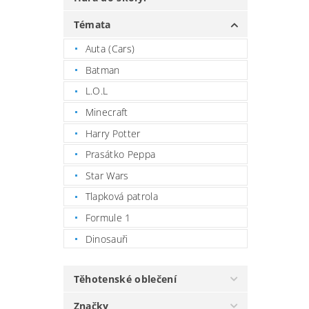
Témata
Auta (Cars)
Batman
L.O.L
Minecraft
Harry Potter
Prasátko Peppa
Star Wars
Tlapková patrola
Formule 1
Dinosauři
Těhotenské oblečení
Značky