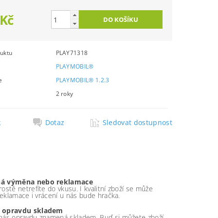
 Kč
uktu
PLAY71318
PLAYMOBIL®
e
PLAYMOBIL® 1.2.3
2 roky
k
Dotaz
Sledovat dostupnost
á výměna nebo reklamace
ostě netrefíte do vkusu. I kvalitní zboží se může
 reklamace i vrácení u nás bude hračka.
 opravdu skladem
nás opravdu znamená skladem. Buď si můžete zboží