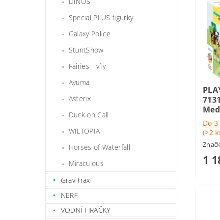
DINOS
Special PLUS figurky
Galaxy Police
StuntShow
Fairies - víly
Ayuma
PLA
Asterix
713
Med
Duck on Call
Do 3
WILTOPIA
(>2 k
Znač
Horses of Waterfall
1 1
Miraculous
GraviTrax
NERF
VODNÍ HRAČKY