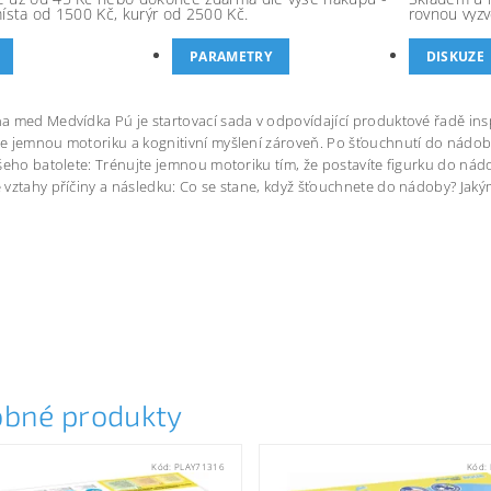
místa od 1500 Kč, kurýr od 2500 Kč.
rovnou vyzv
PARAMETRY
DISKUZE
a med Medvídka Pú je startovací sada v odpovídající produktové řadě i
 jemnou motoriku a kognitivní myšlení zároveň. Po šťouchnutí do nádoby 
šeho batolete: Trénujte jemnou motoriku tím, že postavíte figurku do ná
 vztahy příčiny a následku: Co se stane, když šťouchnete do nádoby? 
bné produkty
Kód:
PLAY71316
Kód: