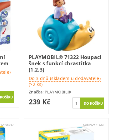
ní
PLAYMOBIL® 71322 Houpací
ětem
šnek s funkcí chrastítka
(1.2.3)
tele)
Do 3 dnů (skladem u dodavatele)
(>2 ks)
Značka:
PLAYMOBIL®
239 Kč
PLAY06967
Kód:
PLAY71323