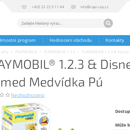
+420 22 22 0 11 44
info@capi-cap.cz
ěrnostní program
Hodnocení obchodu
Kontakty
račky
PLAYMOBIL®
PLAYMOBIL® 1.2.3
PLAYMOBIL® 1.2.3 & Disney
AYMOBIL® 1.2.3 & Disn
 med Medvídka Pú
Neohodnoceno
Dostup
Může b