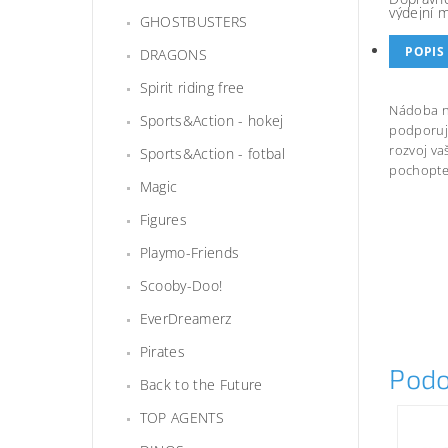
výdejní 
GHOSTBUSTERS
POPIS
DRAGONS
Spirit riding free
Nádoba n
Sports&Action - hokej
podporuje
rozvoj va
Sports&Action - fotbal
pochopte
Magic
Figures
Playmo-Friends
Scooby-Doo!
EverDreamerz
Pirates
Podo
Back to the Future
TOP AGENTS