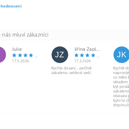
t hodnocení
Julie
Jiřina Zapletalová
JZ
JK
17.5.2026
17.3.2026
Rychle dosani, , pečlivě
Rychlé d
zabaleno, velikost sedí.
naprosté
co mělo 
skladem.
být poslá
zabaleno
obávala 
bylo to 
doporuču