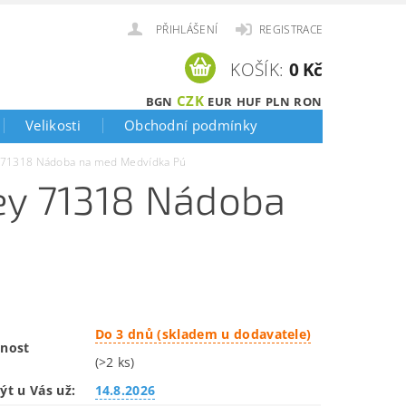
PŘIHLÁŠENÍ
REGISTRACE
KOŠÍK:
0 Kč
CZK
BGN
EUR
HUF
PLN
RON
Velikosti
Obchodní podmínky
 71318 Nádoba na med Medvídka Pú
ey 71318 Nádoba
Do 3 dnů (skladem u dodavatele)
nost
(>2 ks)
ýt u Vás už:
14.8.2026