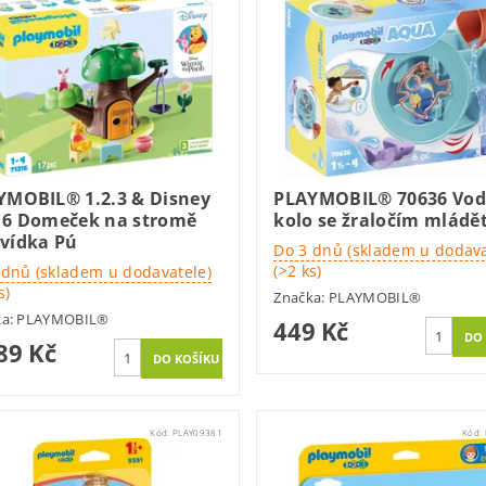
YMOBIL® 1.2.3 & Disney
PLAYMOBIL® 70636 Vod
16 Domeček na stromě
kolo se žraločím mlád
vídka Pú
Do 3 dnů (skladem u dodava
(>2 ks)
 dnů (skladem u dodavatele)
s)
Značka:
PLAYMOBIL®
ka:
PLAYMOBIL®
449 Kč
89 Kč
Kód:
PLAY09381
Kód: