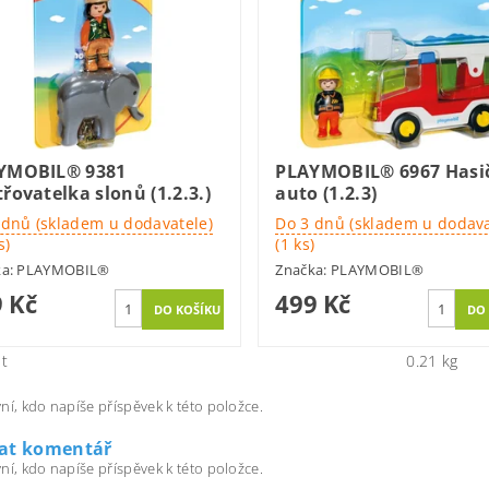
YMOBIL® 9381
PLAYMOBIL® 6967 Hasi
řovatelka slonů (1.2.3.)
auto (1.2.3)
 dnů (skladem u dodavatele)
Do 3 dnů (skladem u dodava
s)
(1 ks)
ka:
PLAYMOBIL®
Značka:
PLAYMOBIL®
 Kč
499 Kč
t
0.21 kg
ní, kdo napíše příspěvek k této položce.
dat komentář
ní, kdo napíše příspěvek k této položce.