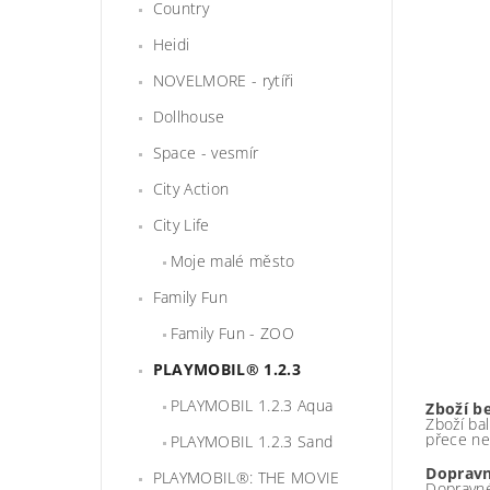
Country
Heidi
NOVELMORE - rytíři
Dollhouse
Space - vesmír
City Action
City Life
Moje malé město
Family Fun
Family Fun - ZOO
PLAYMOBIL® 1.2.3
PLAYMOBIL 1.2.3 Aqua
Zboží b
Zboží bal
přece ne
PLAYMOBIL 1.2.3 Sand
Dopravn
PLAYMOBIL®: THE MOVIE
Dopravné