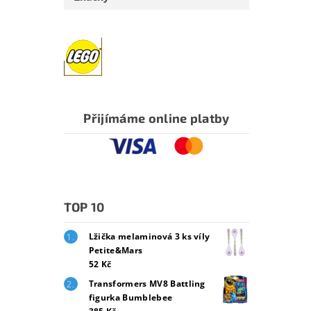
Přijímáme online platby
TOP 10
Lžička melaminová 3 ks víly
Petite&Mars
52 Kč
Transformers MV8 Battling
figurka Bumblebee