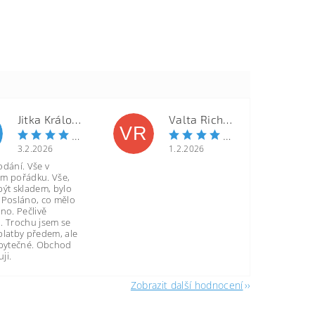
Jitka Královcová
Valta Richard
VR
3.2.2026
1.2.2026
odání. Vše v
m pořádku. Vše,
být skladem, bylo
 Posláno, co mělo
no. Pečlivě
. Trochu jsem se
platby předem, ale
zbytečné. Obchod
ji.
Zobrazit další hodnocení