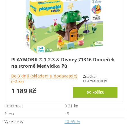
PLAYMOBIL® 1.2.3 & Disney 71316 Domeček
na stromě Medvídka Pú
Do 3 dnů (skladem u dodavatele)
Značka:
PLAYMOBIL®
(>2 ks)
1 189 Kč
Hmotnost
0.21 kg
Sleva
48
Výše slevy
40-59 %