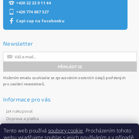
+420 22 22 0 11 44
+420 774 887 327
Capi-cap na Facebooku
Newsletter
Vložením emailu souhlasíte se
zpracováním osobních údajů
potřebných
pro zasílání newsletterů.
Informace pro vás
Jak nakupovat
Doprava a platba
Obchodní podmínky
Tento web používá
soubory cookie
. Procházením tohoto
Ochrana osobních údajů
webu vyjadřujete souhlas s jejich používáním a v případě