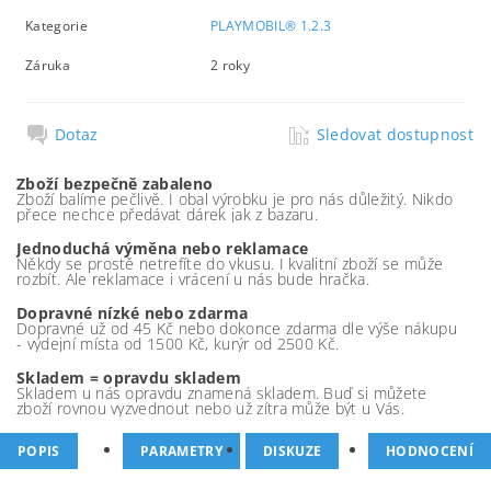
Kategorie
PLAYMOBIL® 1.2.3
Záruka
2 roky
Dotaz
Sledovat dostupnost
Zboží bezpečně zabaleno
Zboží balíme pečlivě. I obal výrobku je pro nás důležitý. Nikdo
přece nechce předávat dárek jak z bazaru.
Jednoduchá výměna nebo reklamace
Někdy se prostě netrefíte do vkusu. I kvalitní zboží se může
rozbít. Ale reklamace i vrácení u nás bude hračka.
Dopravné nízké nebo zdarma
Dopravné už od 45 Kč nebo dokonce zdarma dle výše nákupu
- výdejní místa od 1500 Kč, kurýr od 2500 Kč.
Skladem = opravdu skladem
Skladem u nás opravdu znamená skladem. Buď si můžete
zboží rovnou vyzvednout nebo už zítra může být u Vás.
POPIS
PARAMETRY
DISKUZE
HODNOCENÍ