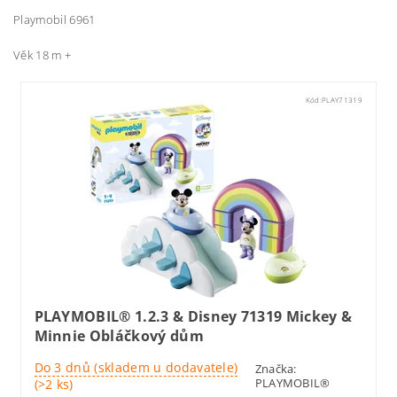
Playmobil 6961
Věk 18 m +
Kód:
PLAY71319
PLAYMOBIL® 1.2.3 & Disney 71319 Mickey &
Minnie Obláčkový dům
Do 3 dnů (skladem u dodavatele)
Značka:
PLAYMOBIL®
(>2 ks)