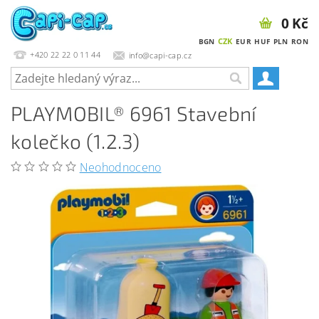
0 Kč
CZK
BGN
EUR
HUF
PLN
RON
+420 22 22 0 11 44
info@capi-cap.cz
PLAYMOBIL® 6961 Stavební
kolečko (1.2.3)
Neohodnoceno