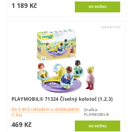
1 189 Kč
Kód:
PLAY71324
PLAYMOBIL® 71324 Číselný kolotoč (1.2.3)
Do 3 dnů (skladem u dodavatele)
Značka:
PLAYMOBIL®
(1 ks)
469 Kč