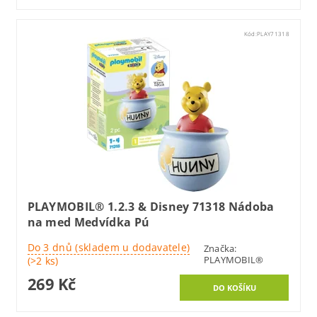
Kód:
PLAY71318
PLAYMOBIL® 1.2.3 & Disney 71318 Nádoba
na med Medvídka Pú
Do 3 dnů (skladem u dodavatele)
Značka:
PLAYMOBIL®
(>2 ks)
269 Kč