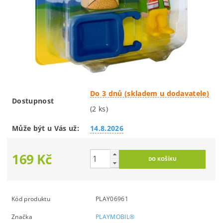
Do 3 dnů (skladem u dodavatele)
Dostupnost
(2 ks)
Může být u Vás už:
14.8.2026
169 Kč
Kód produktu
PLAY06961
Značka
PLAYMOBIL®