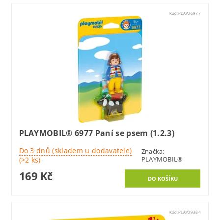
Kód:
PLAY06977
PLAYMOBIL® 6977 Paní se psem (1.2.3)
Do 3 dnů (skladem u dodavatele)
Značka:
PLAYMOBIL®
(>2 ks)
169 Kč
Kód:
PLAY09384