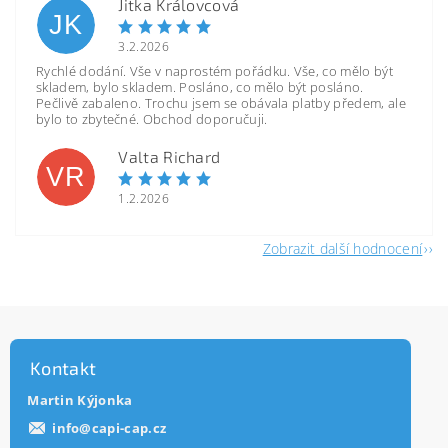
Jitka Královcová
JK
3.2.2026
Rychlé dodání. Vše v naprostém pořádku. Vše, co mělo být
skladem, bylo skladem. Posláno, co mělo být posláno.
Pečlivě zabaleno. Trochu jsem se obávala platby předem, ale
bylo to zbytečné. Obchod doporučuji.
Valta Richard
VR
1.2.2026
Zobrazit další hodnocení
Kontakt
Martin Kýjonka
info
@
capi-cap.cz