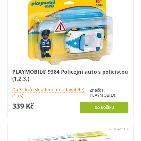
PLAYMOBIL® 9384 Policejní auto s policistou
(1.2.3.)
Do 3 dnů (skladem u dodavatele)
Značka:
PLAYMOBIL®
(1 ks)
339 Kč
Kód:
PLAY71316