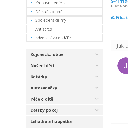
Při
Kreativní tvoření
Buďte prv
Dětské zbraně
Přida
Společenské hry
Antistres
Adventní kalendáře
Kojenecká obuv
J
Nošení dětí
Kočárky
Autosedačky
Péče o dítě
Dětský pokoj
Lehátka a houpátka