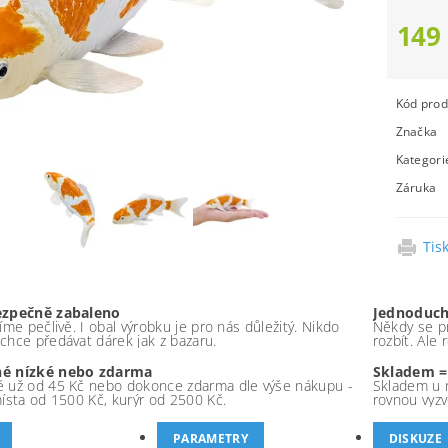
149
Kód prod
Značka
Kategori
Záruka
Tis
ezpečně zabaleno
Jednoduch
íme pečlivě. I obal výrobku je pro nás důležitý. Nikdo
Někdy se pr
chce předávat dárek jak z bazaru.
rozbít. Ale
é nízké nebo zdarma
Skladem =
 už od 45 Kč nebo dokonce zdarma dle výše nákupu -
Skladem u 
místa od 1500 Kč, kurýr od 2500 Kč.
rovnou vyzv
PARAMETRY
DISKUZE