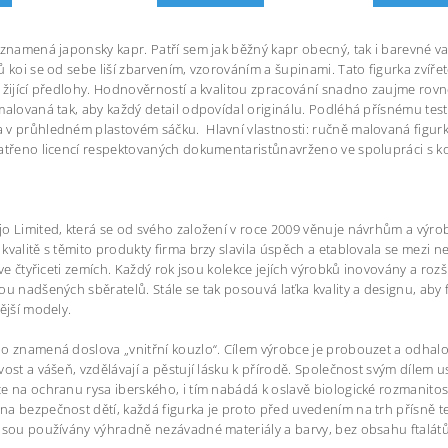
 znamená japonsky kapr. Patří sem jak běžný kapr obecný, tak i barevné vari
ů koi se od sebe liší zbarvením, vzorováním a šupinami. Tato figurka zví
 žijící předlohy. Hodnověrností a kvalitou zpracování snadno zaujme rovněž 
malovaná tak, aby každý detail odpovídal originálu. Podléhá přísnému tes
v průhledném plastovém sáčku. Hlavní vlastnosti: ručně malovaná figur
atřeno licencí respektovaných dokumentaristůnavrženo ve spolupráci s 
o Limited, která se od svého založení v roce 2009 věnuje návrhům a výrobě f
kvalitě s těmito produkty firma brzy slavila úspěch a etablovala se mezi n
ž ve čtyřiceti zemích. Každý rok jsou kolekce jejích výrobků inovovány a roz
ou nadšených sběratelů. Stále se tak posouvá laťka kvality a designu, aby fi
nější modely.
o znamená doslova „vnitřní kouzlo“. Cílem výrobce je probouzet a odhalov
vost a vášeň, vzdělávají a pěstují lásku k přírodě. Společnost svým dílem 
e na ochranu rysa iberského, i tím nabádá k oslavě biologické rozmanitosti 
a bezpečnost dětí, každá figurka je proto před uvedením na trh přísně t
jsou používány výhradně nezávadné materiály a barvy, bez obsahu ftalátů