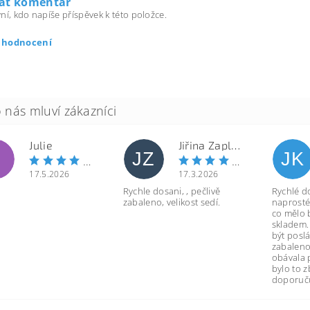
dat komentář
ní, kdo napíše příspěvek k této položce.
t hodnocení
Julie
Jiřina Zapletalová
JZ
JK
17.5.2026
17.3.2026
Rychle dosani, , pečlivě
Rychlé d
zabaleno, velikost sedí.
naprosté
co mělo 
skladem.
být poslá
zabaleno
obávala 
bylo to 
doporuču