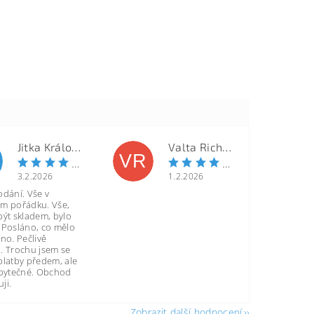
Jitka Královcová
Valta Richard
VR
3.2.2026
1.2.2026
odání. Vše v
m pořádku. Vše,
být skladem, bylo
 Posláno, co mělo
no. Pečlivě
. Trochu jsem se
platby předem, ale
zbytečné. Obchod
ji.
Zobrazit další hodnocení