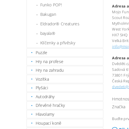
Funko POP!
Adresa a
Mojo Fun
Bakugan
Scout Ro
Mytholm
Eldrador® Creatures
West Yor
bayala®
HX7 5HQ 
Velká Bri
Klíčenky a přívěsky
info@moj
Puzzle
Adresa a
Hry na profese
Dvěděti.cz
Sadová 6
Hry na zahradu
73801 Fr
Vozítka
Česká Re
dvedeti@
Plyšáci
Autodráhy
Hmotnos
Dřevěné hračky
Značka
Hlavolamy
Buďte prv
Houpací koně