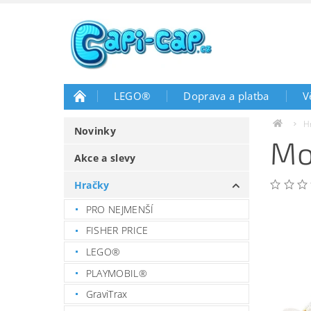
LEGO®
Doprava a platba
V
H
Novinky
Mo
Akce a slevy
Hračky
PRO NEJMENŠÍ
FISHER PRICE
LEGO®
PLAYMOBIL®
GraviTrax