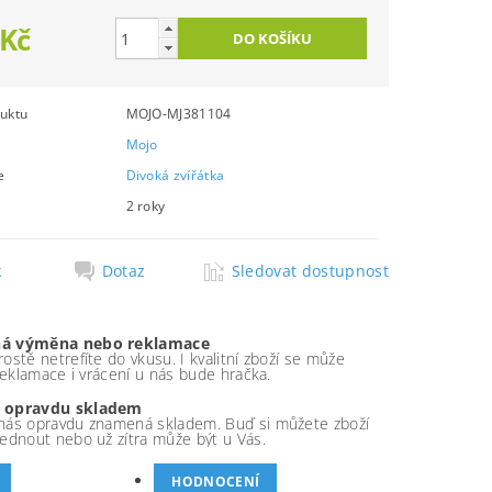
 Kč
uktu
MOJO-MJ381104
Mojo
e
Divoká zvířátka
2 roky
k
Dotaz
Sledovat dostupnost
á výměna nebo reklamace
ostě netrefíte do vkusu. I kvalitní zboží se může
 reklamace i vrácení u nás bude hračka.
 opravdu skladem
nás opravdu znamená skladem. Buď si můžete zboží
ednout nebo už zítra může být u Vás.
HODNOCENÍ