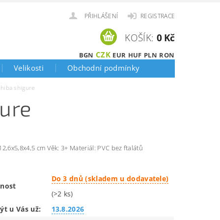
PŘIHLÁŠENÍ
REGISTRACE
KOŠÍK:
0 Kč
CZK
BGN
EUR
HUF
PLN
RON
Velikosti
Obchodní podmínky
chiba shigure
gure
2,6x5,8x4,5 cm Věk: 3+ Materiál: PVC bez ftalátů
Do 3 dnů (skladem u dodavatele)
nost
(>2 ks)
ýt u Vás už:
13.8.2026