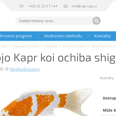
+420 22 22 0 11 44
info@capi-cap.cz
ěrnostní program
Hodnocení obchodu
Kontakty
račky
Figurky a zvířátka
Zvířátka
Divoká zvířátka
Mojo Kapr koi o
jo Kapr koi ochiba shi
Neohodnoceno
Rozměry: 1
Dostup
Může b