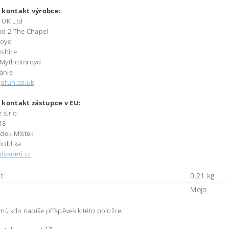
 kontakt výrobce:
 UK Ltd
ad 2 The Chapel
royd
kshire
Mytholmroyd
tánie
ofun.co.uk
 kontakt zástupce v EU:
 s.r.o.
18
ýdek-Místek
publika
dvedeti.cz
t
0.21 kg
Mojo
ní, kdo napíše příspěvek k této položce.