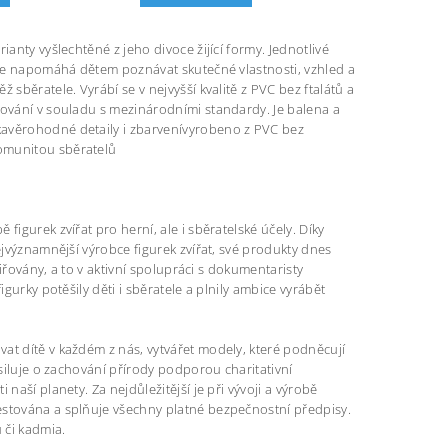
anty vyšlechtěné z jeho divoce žijící formy. Jednotlivé
řete napomáhá dětem poznávat skutečné vlastnosti, vzhled a
sběratele. Vyrábí se v nejvyšší kvalitě z PVC bez ftalátů a
tování v souladu s mezinárodními standardy. Je balena a
kavěrohodné detaily i zbarvenívyrobeno z PVC bez
komunitou sběratelů
igurek zvířat pro herní, ale i sběratelské účely. Díky
ejvýznamnější výrobce figurek zvířat, své produkty dnes
šiřovány, a to v aktivní spolupráci s dokumentaristy
gurky potěšily děti i sběratele a plnily ambice vyrábět
at dítě v každém z nás, vytvářet modely, které podněcují
usiluje o zachování přírody podporou charitativní
naší planety. Za nejdůležitější je při vývoji a výrobě
estována a splňuje všechny platné bezpečnostní předpisy.
 či kadmia.