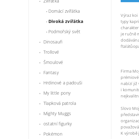
Zvířátka
Domácí zvířátka
Výraz koi
Divoká zvířátka
typy kapr
charakter
Podmořský svět
je ručně 
dodávána 
Dinosauři
ftalátůop
Trollové
Šmoulové
Firma Moj
Fantasy
prémiové 
Hrdinové a padouši
nabízí ji
i komunit
My little pony
nejkvalit
Tlapková patrola
Slovo Moj
Mighty Muggs
představi
organizac
ostatní figurky
považován
K výrobě 
Pokémon