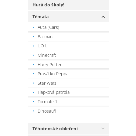
Hurá do školy!
Témata
Auta (Cars)
Batman
L.O.L
Minecraft
Harry Potter
Prasátko Peppa
Star Wars
Tlapková patrola
Formule 1
Dinosauři
Těhotenské oblečení