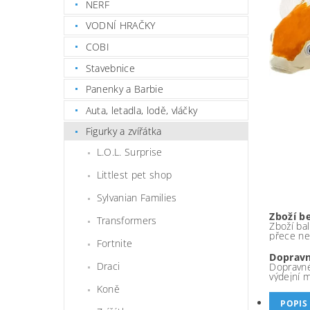
NERF
VODNÍ HRAČKY
COBI
Stavebnice
Panenky a Barbie
Auta, letadla, lodě, vláčky
Figurky a zvířátka
L.O.L. Surprise
Littlest pet shop
Sylvanian Families
Zboží b
Transformers
Zboží bal
přece ne
Fortnite
Dopravn
Draci
Dopravné
výdejní 
Koně
POPIS