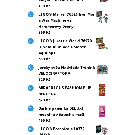
119 Kč
LEGO® Marvel 76320 Iron Man
a War Machine vs.
Hammerovy Drony
399 Kč
LEGO® Jurassic World 76970
Dinosauří mládě Dolores:
Aquilops
639 Kč
Jurský svět: Nadvláda Trénink
VELOCIRAPTORA
329 Kč
MIRACULOUS FASHION FLIP
BERUŠKA
629 Kč
Barbie panenka DELUXE
modelka v šatech s mašlí
495 Kč
LEGO® Botanicals 10372
Ibišek