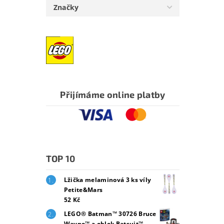
Značky
Přijímáme online platby
TOP 10
Lžička melaminová 3 ks víly
Petite&Mars
52 Kč
LEGO® Batman™ 30726 Bruce
Wayne™ a oblek Batsuit™