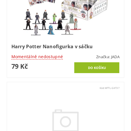
Harry Potter Nanofigurka v sáčku
Momentálně nedostupné
Značka:
JADA
79 Kč
Kód:
MTTL-GKT37