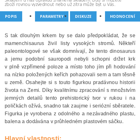
zboží rovnou vyzvednout nebo už zítra může být u Vás.
POPIS
PARAMETRY
DISKUZE
HODNOCENÍ
S tak dlouhým krkem by se dalo předpokládat, že se
mamenchisaurus živil listy vysokých stromů. Někteří
paleontologové se však domnívají, že tento dinosaurus
a jemu podobní sauropodi nebyli schopni držet krk
v plně vzpřímené poloze a místo toho jím při hodování
na nízko položených keřích pohazovali sem a tam těsně
u země. Osahejte si s touto figurkou pradávnou historii
života na Zemi. Díky kvalitnímu zpracování s množstvím
jemných detailů tento prehistorický tvor v rukou i na
poličkách ožívá, snadno tak zaujme i seriózní sběratele.
Figurka je vyrobena z odolného a nezávadného plastu,
balena a dodávána v průhledném plastovém sáčku.
Hlavní vlastnosti: