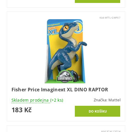
Kód:
MTTL-GWP07
Fisher Price Imaginext XL DINO RAPTOR
Skladem prodejna
(>2 ks)
Značka:
Mattel
183 Kč
Kód:
SCHL15024