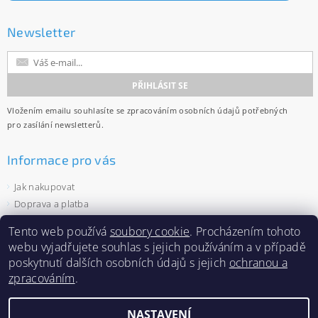
Newsletter
Vložením emailu souhlasíte se
zpracováním osobních údajů
potřebných
pro zasílání newsletterů.
Informace pro vás
Jak nakupovat
Doprava a platba
Obchodní podmínky
Tento web používá
soubory cookie
. Procházením tohoto
Ochrana osobních údajů
webu vyjadřujete souhlas s jejich používáním a v případě
Velkoobchod
poskytnutí dalších osobních údajů s jejich
ochranou a
Zásady používání souborů cookies
zpracováním
.
NASTAVENÍ