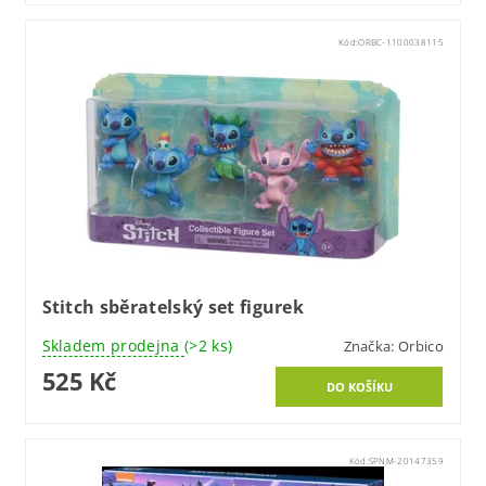
Kód:
ORBC-1100038115
Stitch sběratelský set figurek
Skladem prodejna
(>2 ks)
Značka:
Orbico
525 Kč
Kód:
SPNM-20147359