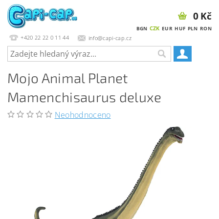
0 Kč
CZK
BGN
EUR
HUF
PLN
RON
+420 22 22 0 11 44
info@capi-cap.cz
Mojo Animal Planet
Mamenchisaurus deluxe
Neohodnoceno