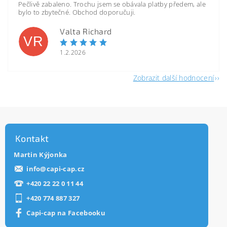
Pečlivě zabaleno. Trochu jsem se obávala platby předem, ale
bylo to zbytečné. Obchod doporučuji.
Valta Richard
VR
1.2.2026
Zobrazit další hodnocení
Kontakt
Martin Kýjonka
info
@
capi-cap.cz
+420 22 22 0 11 44
+420 774 887 327
Capi-cap na Facebooku