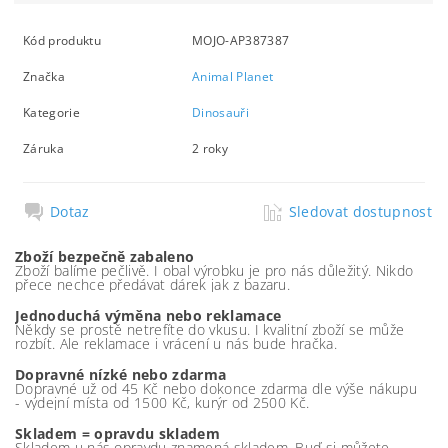
Kód produktu
MOJO-AP387387
Značka
Animal Planet
Kategorie
Dinosauři
Záruka
2 roky
Dotaz
Sledovat dostupnost
Zboží bezpečně zabaleno
Zboží balíme pečlivě. I obal výrobku je pro nás důležitý. Nikdo
přece nechce předávat dárek jak z bazaru.
Jednoduchá výměna nebo reklamace
Někdy se prostě netrefíte do vkusu. I kvalitní zboží se může
rozbít. Ale reklamace i vrácení u nás bude hračka.
Dopravné nízké nebo zdarma
Dopravné už od 45 Kč nebo dokonce zdarma dle výše nákupu
- výdejní místa od 1500 Kč, kurýr od 2500 Kč.
Skladem = opravdu skladem
Skladem u nás opravdu znamená skladem. Buď si můžete