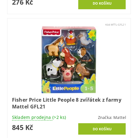
276 Kč
Kód:
MTTL-GFL21
Fisher Price Little People 8 zvířátek z farmy
Mattel GFL21
Skladem prodejna
(>2 ks)
Značka:
Mattel
845 Kč