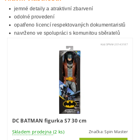
jemné detaily a atraktivní zbarvení
odolné provedení
opatřeno licencí respektovaných dokumentaristů
navrženo ve spolupráci s komunitou sběratelů
Kód:
SPNM-20143187
DC BATMAN figurka S7 30 cm
Skladem prodejna
(2 ks)
Značka:
Spin Master