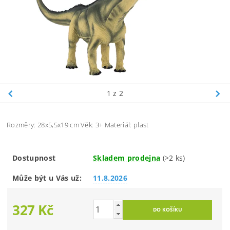
1
z 2
Rozměry: 28x5,5x19 cm Věk: 3+ Materiál: plast
Dostupnost
Skladem prodejna
(>2 ks)
Může být u Vás už:
11.8.2026
327 Kč