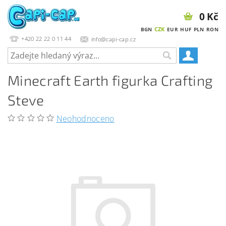
0 Kč
CZK
BGN
EUR
HUF
PLN
RON
+420 22 22 0 11 44
info@capi-cap.cz
Minecraft Earth figurka Crafting
Steve
Neohodnoceno