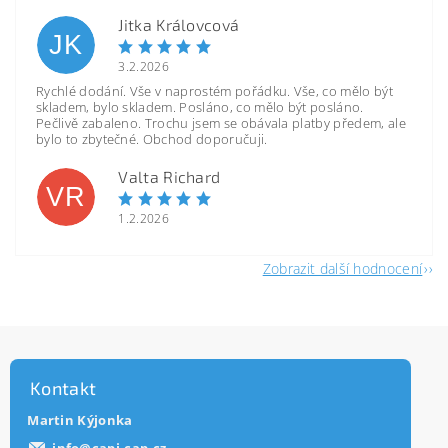
Jitka Královcová
JK
3.2.2026
Rychlé dodání. Vše v naprostém pořádku. Vše, co mělo být
skladem, bylo skladem. Posláno, co mělo být posláno.
Pečlivě zabaleno. Trochu jsem se obávala platby předem, ale
bylo to zbytečné. Obchod doporučuji.
Valta Richard
VR
1.2.2026
Zobrazit další hodnocení
Kontakt
Martin Kýjonka
info
@
capi-cap.cz