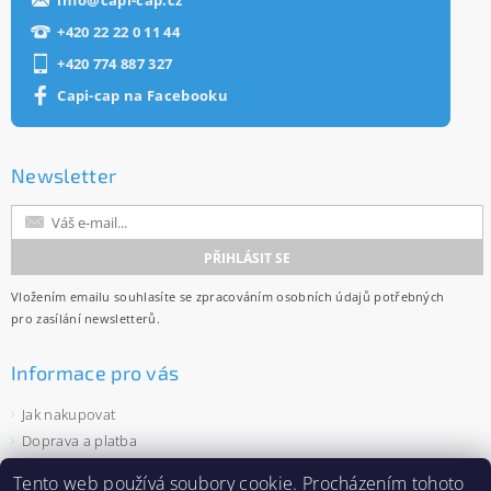
+420 22 22 0 11 44
+420 774 887 327
Capi-cap na Facebooku
Newsletter
Vložením emailu souhlasíte se
zpracováním osobních údajů
potřebných
pro zasílání newsletterů.
Informace pro vás
Jak nakupovat
Doprava a platba
Obchodní podmínky
Tento web používá
soubory cookie
. Procházením tohoto