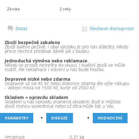
Záruka
2 roky
Dotaz
Sledovat dostupnost
Zboží bezpečně zabaleno
Zboží balíme pečlivě. I obal výrobku je pro nás důležitý. Nikdo
přece nechce předávat dárek jak z bazaru.
Jednoduchá výměna nebo reklamace
Někdy se prostě netrefíte do vkusu. I kvalitní zboží se může
rozbít. Ale reklamace i vrácení u nás bude hračka.
Dopravné nízké nebo zdarma
Dopravné už od 45 Kč nebo dokonce zdarma dle výše nákupu
- výdejní místa od 1500 Kč, kurýr od 2500 Kč.
Skladem = opravdu skladem
Skladem u nás opravdu znamená skladem. Buď si můžete
zboží rovnou vyzvednout nebo už zítra může být u Vás.
PARAMETRY
DISKUZE
HODNOCENÍ
Hmotnost
0.21 kg