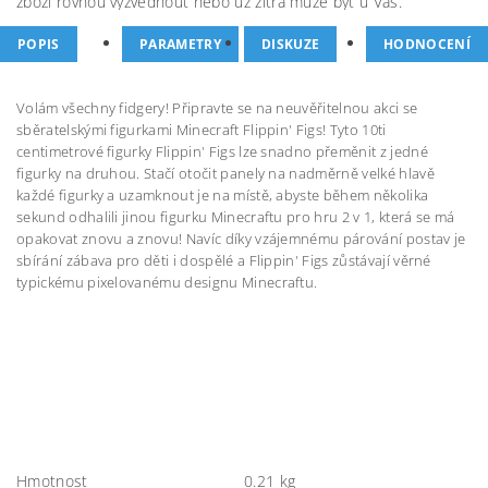
zboží rovnou vyzvednout nebo už zítra může být u Vás.
POPIS
PARAMETRY
DISKUZE
HODNOCENÍ
Volám všechny fidgery! Připravte se na neuvěřitelnou akci se
sběratelskými figurkami Minecraft Flippin' Figs! Tyto 10ti
centimetrové figurky Flippin' Figs lze snadno přeměnit z jedné
figurky na druhou. Stačí otočit panely na nadměrně velké hlavě
každé figurky a uzamknout je na místě, abyste během několika
sekund odhalili jinou figurku Minecraftu pro hru 2 v 1, která se má
opakovat znovu a znovu! Navíc díky vzájemnému párování postav je
sbírání zábava pro děti i dospělé a Flippin' Figs zůstávají věrné
typickému pixelovanému designu Minecraftu.
Hmotnost
0.21 kg