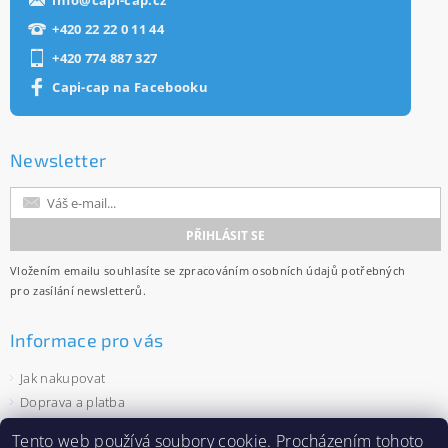
+420 22 22 0 11 44
+420 774 887 327
Capi-cap na Facebooku
Newsletter
Vložením emailu souhlasíte se
zpracováním osobních údajů
potřebných
pro zasílání newsletterů.
Informace pro vás
Jak nakupovat
Doprava a platba
Obchodní podmínky
Tento web používá
soubory cookie
. Procházením tohoto