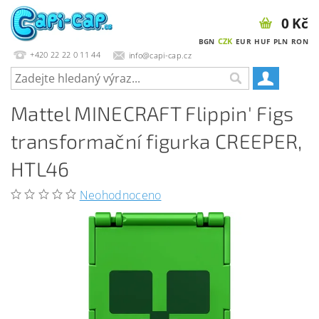
0 Kč
CZK
BGN
EUR
HUF
PLN
RON
+420 22 22 0 11 44
info@capi-cap.cz
Mattel MINECRAFT Flippin' Figs
transformační figurka CREEPER,
HTL46
Neohodnoceno