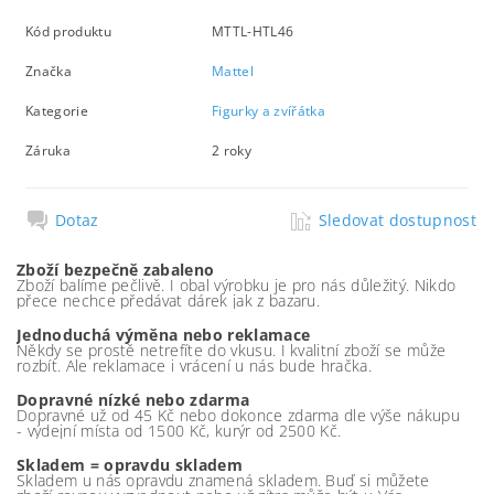
Kód produktu
MTTL-HTL46
Značka
Mattel
Kategorie
Figurky a zvířátka
Záruka
2 roky
Dotaz
Sledovat dostupnost
Zboží bezpečně zabaleno
Zboží balíme pečlivě. I obal výrobku je pro nás důležitý. Nikdo
přece nechce předávat dárek jak z bazaru.
Jednoduchá výměna nebo reklamace
Někdy se prostě netrefíte do vkusu. I kvalitní zboží se může
rozbít. Ale reklamace i vrácení u nás bude hračka.
Dopravné nízké nebo zdarma
Dopravné už od 45 Kč nebo dokonce zdarma dle výše nákupu
- výdejní místa od 1500 Kč, kurýr od 2500 Kč.
Skladem = opravdu skladem
Skladem u nás opravdu znamená skladem. Buď si můžete