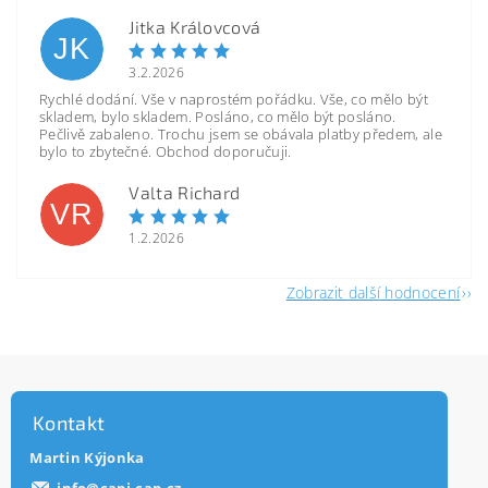
Jitka Královcová
JK
3.2.2026
Rychlé dodání. Vše v naprostém pořádku. Vše, co mělo být
skladem, bylo skladem. Posláno, co mělo být posláno.
Pečlivě zabaleno. Trochu jsem se obávala platby předem, ale
bylo to zbytečné. Obchod doporučuji.
Valta Richard
VR
1.2.2026
Zobrazit další hodnocení
Kontakt
Martin Kýjonka
info
@
capi-cap.cz