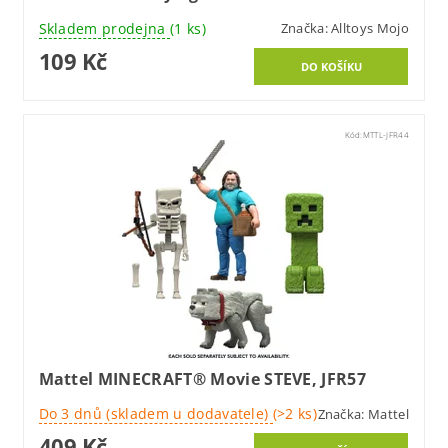
Skladem prodejna
(1 ks)
Značka:
Alltoys Mojo
109 Kč
Kód:
MTTL-JFR44
Mattel MINECRAFT® Movie STEVE, JFR57
Do 3 dnů (skladem u dodavatele)
(>2 ks)
Značka:
Mattel
409 Kč