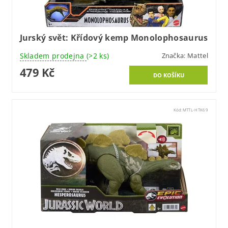
Jurský svět: Křídový kemp Monolophosaurus
Skladem prodejna
(>2 ks)
Značka:
Mattel
479 Kč
Kód:
MTTL-HTK69