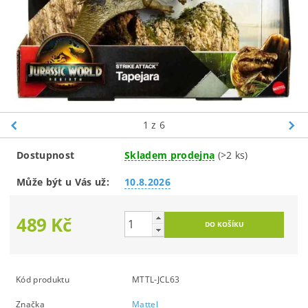
1
z 6
Dostupnost
Skladem prodejna
(>2 ks)
Může být u Vás už:
10.8.2026
489 Kč
Kód produktu
MTTL-JCL63
Značka
Mattel