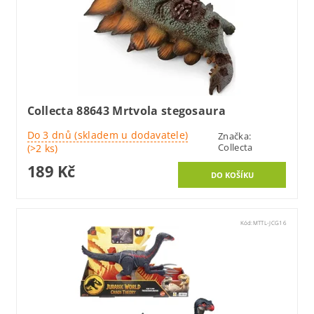
Collecta 88643 Mrtvola stegosaura
Do 3 dnů (skladem u dodavatele)
Značka:
Collecta
(>2 ks)
189 Kč
Kód:
MTTL-JCG16