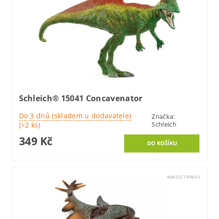
Schleich® 15041 Concavenator
Do 3 dnů (skladem u dodavatele)
Značka:
Schleich
(>2 ks)
349 Kč
Kód:
CLCT-88643