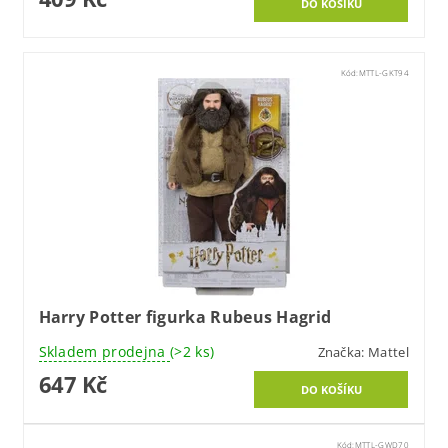
Kód:
MTTL-GKT94
Harry Potter figurka Rubeus Hagrid
Skladem prodejna
(>2 ks)
Značka:
Mattel
647 Kč
Kód:
MTTL-GWD70