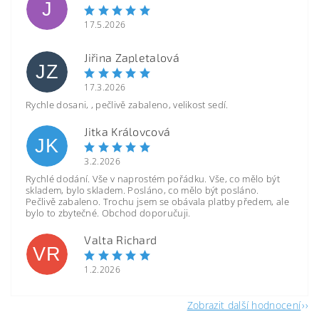
J
17.5.2026
Jiřina Zapletalová
JZ
17.3.2026
Rychle dosani, , pečlivě zabaleno, velikost sedí.
Jitka Královcová
JK
3.2.2026
Rychlé dodání. Vše v naprostém pořádku. Vše, co mělo být
skladem, bylo skladem. Posláno, co mělo být posláno.
Pečlivě zabaleno. Trochu jsem se obávala platby předem, ale
bylo to zbytečné. Obchod doporučuji.
Valta Richard
VR
1.2.2026
Zobrazit další hodnocení