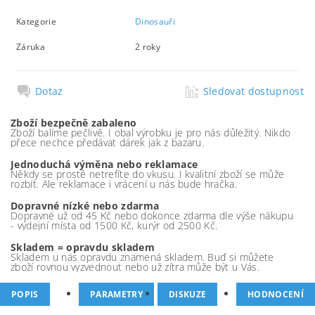
Kategorie
Dinosauři
Záruka
2 roky
Dotaz
Sledovat dostupnost
Zboží bezpečně zabaleno
Zboží balíme pečlivě. I obal výrobku je pro nás důležitý. Nikdo
přece nechce předávat dárek jak z bazaru.
Jednoduchá výměna nebo reklamace
Někdy se prostě netrefíte do vkusu. I kvalitní zboží se může
rozbít. Ale reklamace i vrácení u nás bude hračka.
Dopravné nízké nebo zdarma
Dopravné už od 45 Kč nebo dokonce zdarma dle výše nákupu
- výdejní místa od 1500 Kč, kurýr od 2500 Kč.
Skladem = opravdu skladem
Skladem u nás opravdu znamená skladem. Buď si můžete
zboží rovnou vyzvednout nebo už zítra může být u Vás.
POPIS
PARAMETRY
DISKUZE
HODNOCENÍ