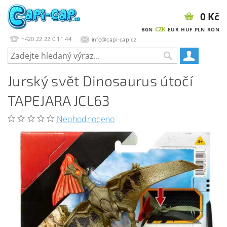
0 Kč
CZK
BGN
EUR
HUF
PLN
RON
+420 22 22 0 11 44
info@capi-cap.cz
Jurský svět Dinosaurus útočí
TAPEJARA JCL63
Neohodnoceno