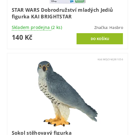
STAR WARS Dobrodružství mladých Jediů
figurka KAI BRIGHTSTAR
Skladem prodejna
(2 ks)
Značka:
Hasbro
140 Kč
Kód:
MOJO-MJ381056
Sokol stěhovavý figurka