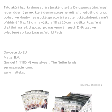
Tyto akční figurky dinosaurů z Jurského světa Dinosaurus útočí mají
jeden úderný prvek, který demonstruje největší sílu každého druhu,
pohyblivé klouby, realistické zpracování a autentické zdobení, a měří
přibližně 10 až 13 cm na výšku a 18 až 20 cm na délku. Rozšířená
digitální hra je k dispozici po naskenování jejich DNA tagu ve
vylepšené aplikaci Jurassic World Facts.
Dovozce do EU
Mattel B.V.
Gondel 1, 1186 MJ Amstelveen, The Netherlands
service.mattel.com.
www.mattel.com
Kód:
JADA-3181001-2