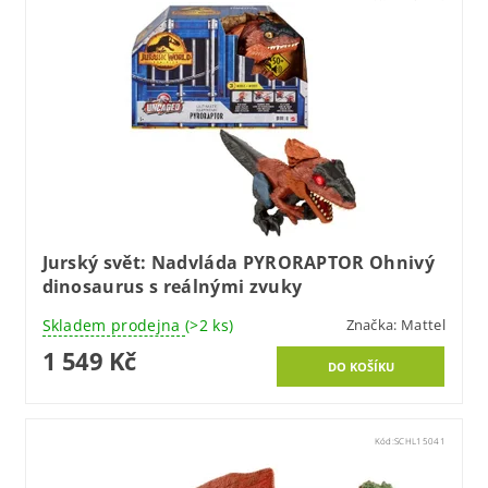
Jurský svět: Nadvláda PYRORAPTOR Ohnivý
dinosaurus s reálnými zvuky
Skladem prodejna
(>2 ks)
Značka:
Mattel
1 549 Kč
Kód:
SCHL15041