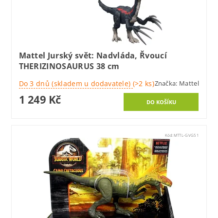
Mattel Jurský svět: Nadvláda, Řvoucí
THERIZINOSAURUS 38 cm
Do 3 dnů (skladem u dodavatele)
(>2 ks)
Značka:
Mattel
1 249 Kč
Kód:
MTTL-GVG51