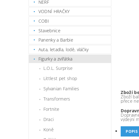
NERF
VODNÍ HRAČKY
COBI
Stavebnice
Panenky a Barbie
Auta, letadla, lodě, vláčky
Figurky a zvířátka
L.O.L. Surprise
Littlest pet shop
Sylvanian Families
Zboží b
Zboží bal
Transformers
přece ne
Fortnite
Dopravn
Dopravné
výdejní 
Draci
Koně
POPIS