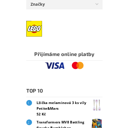
Značky
Přijímáme online platby
TOP 10
Lžička melaminová 3 ks víly
Petite&Mars
52 Kč
Transformers MV8 Battling
figurka Bumblebee