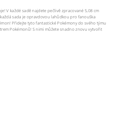
e! V každé sadě najdete pečlivě zpracované 5,08 cm
 každá sada je opravdovou lahůdkou pro fanouška
mon! Přidejte tyto fantastické Pokémony do svého týmu
i mistrem Pokémonů! S nimi můžete snadno znovu vytvořit