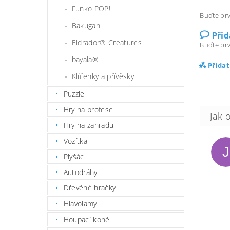
Funko POP!
Buďte prv
Bakugan
Při
Eldrador® Creatures
Buďte prv
bayala®
Přida
Klíčenky a přívěsky
Puzzle
Hry na profese
Hry na zahradu
Vozítka
J
Plyšáci
Autodráhy
Dřevěné hračky
Hlavolamy
Houpací koně