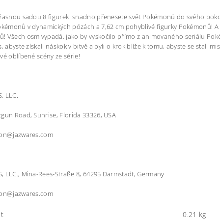
žasnou sadou 8 figurek snadno přenesete svět Pokémonů do svého pokoj
Pokémonů v dynamických pózách a 7,62 cm pohyblivé figurky Pokémonů! A
 Všech osm vypadá, jako by vyskočilo přímo z animovaného seriálu Poké
s, abyste získali náskok v bitvě a byli o krok blíže k tomu, abyste se stal
vé oblíbené scény ze série!
, LLC.
gun Road, Sunrise, Florida 33326, USA
ion@jazwares.com
, LLC., Mina-Rees-Straße 8, 64295 Darmstadt, Germany
ion@jazwares.com
t
0.21 kg