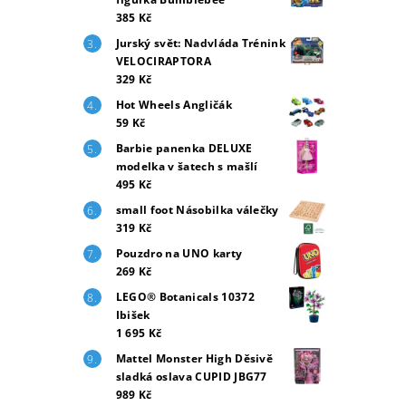
385 Kč
Jurský svět: Nadvláda Trénink
VELOCIRAPTORA
329 Kč
Hot Wheels Angličák
59 Kč
Barbie panenka DELUXE
modelka v šatech s mašlí
495 Kč
small foot Násobilka válečky
319 Kč
Pouzdro na UNO karty
269 Kč
LEGO® Botanicals 10372
Ibišek
1 695 Kč
Mattel Monster High Děsivě
sladká oslava CUPID JBG77
989 Kč