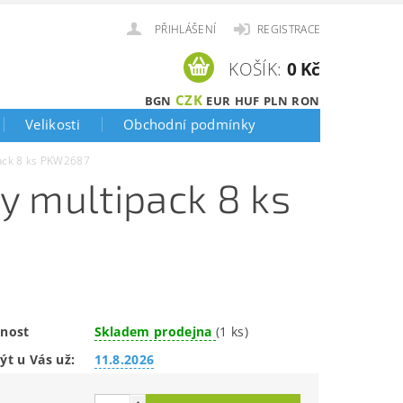
PŘIHLÁŠENÍ
REGISTRACE
KOŠÍK:
0 Kč
CZK
BGN
EUR
HUF
PLN
RON
Velikosti
Obchodní podmínky
ack 8 ks PKW2687
y multipack 8 ks
nost
Skladem prodejna
(1 ks)
ýt u Vás už:
11.8.2026