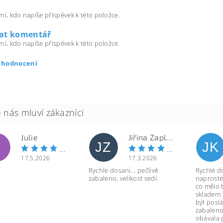
ní, kdo napíše příspěvek k této položce.
dat komentář
ní, kdo napíše příspěvek k této položce.
t hodnocení
Julie
Jiřina Zapletalová
JZ
JK
17.5.2026
17.3.2026
Rychle dosani, , pečlivě
Rychlé d
zabaleno, velikost sedí.
naprosté
co mělo 
skladem.
být poslá
zabaleno
obávala 