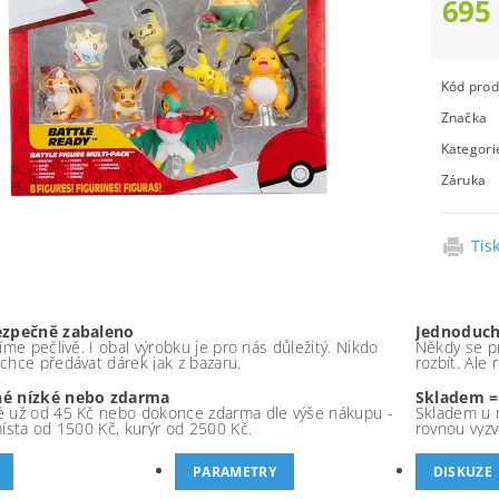
695
Kód prod
Značka
Kategori
Záruka
Tis
ezpečně zabaleno
Jednoduch
íme pečlivě. I obal výrobku je pro nás důležitý. Nikdo
Někdy se pr
chce předávat dárek jak z bazaru.
rozbít. Ale
é nízké nebo zdarma
Skladem =
 už od 45 Kč nebo dokonce zdarma dle výše nákupu -
Skladem u 
místa od 1500 Kč, kurýr od 2500 Kč.
rovnou vyzv
PARAMETRY
DISKUZE