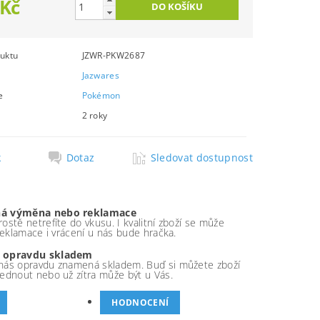
 Kč
uktu
JZWR-PKW2687
Jazwares
e
Pokémon
2 roky
k
Dotaz
Sledovat dostupnost
á výměna nebo reklamace
ostě netrefíte do vkusu. I kvalitní zboží se může
 reklamace i vrácení u nás bude hračka.
 opravdu skladem
nás opravdu znamená skladem. Buď si můžete zboží
ednout nebo už zítra může být u Vás.
HODNOCENÍ