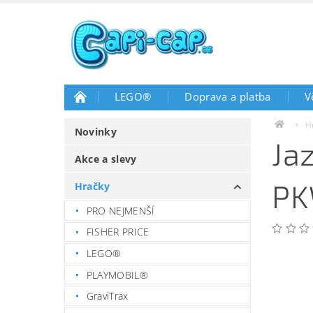
LEGO®
Doprava a platba
V
H
Novinky
Ja
Akce a slevy
PK
Hračky
PRO NEJMENŠÍ
FISHER PRICE
LEGO®
PLAYMOBIL®
GraviTrax