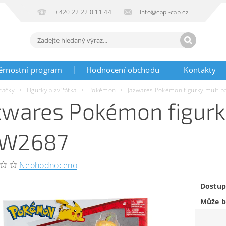
+420 22 22 0 11 44
info@capi-cap.cz
ěrnostní program
Hodnocení obchodu
Kontakty
račky
Figurky a zvířátka
Pokémon
Jazwares Pokémon figurky multip
zwares Pokémon figurk
W2687
Neohodnoceno
Dostup
Může b