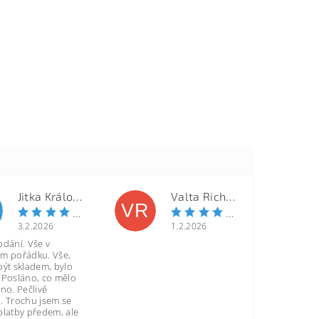
Jitka Královcová
Valta Richard
VR
3.2.2026
1.2.2026
odání. Vše v
m pořádku. Vše,
být skladem, bylo
 Posláno, co mělo
no. Pečlivě
. Trochu jsem se
platby předem, ale