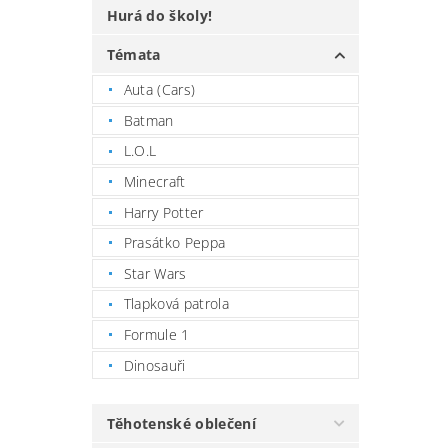
Hurá do školy!
Témata
Auta (Cars)
Batman
L.O.L
Minecraft
Harry Potter
Prasátko Peppa
Star Wars
Tlapková patrola
Formule 1
Dinosauři
Těhotenské oblečení