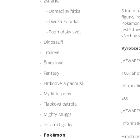
Zvířátka
S touto ú
Domácí zvířátka
figurky 
Divoká zvířátka
Pokémonů!
ještě dne
Podmořský svět
všechny s
Dinosauři
Výrobce:
Trollové
JAZWARES
Šmoulové
Fantasy
1067 Shot
Hrdinové a padouši
informat
My little pony
EU:
Tlapková patrola
JAZWARES
Mighty Muggs
informat
ostatní figurky
Pokémon
Hmotnos