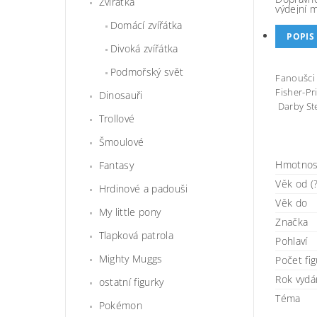
Zvířátka
výdejní 
Domácí zvířátka
POPIS
Divoká zvířátka
Podmořský svět
Fanoušci 
Fisher-Pr
Dinosauři
Darby Ste
Trollové
Šmoulové
Hmotnos
Fantasy
Věk od (?
Hrdinové a padouši
Věk do
My little pony
Značka
Tlapková patrola
Pohlaví
Mighty Muggs
Počet fi
Rok vydá
ostatní figurky
Téma
Pokémon