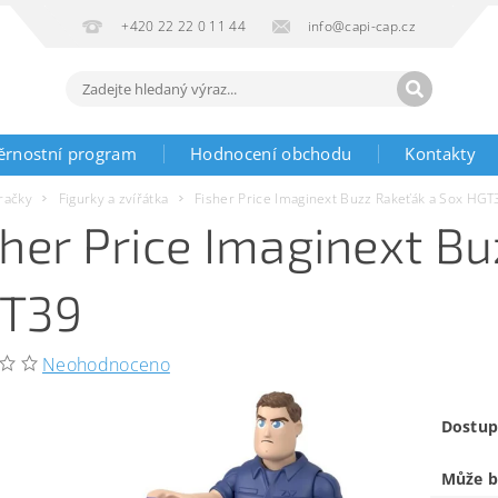
+420 22 22 0 11 44
info@capi-cap.cz
ěrnostní program
Hodnocení obchodu
Kontakty
račky
Figurky a zvířátka
Fisher Price Imaginext Buzz Rakeťák a Sox HGT
sher Price Imaginext B
T39
Neohodnoceno
Dostup
Může b