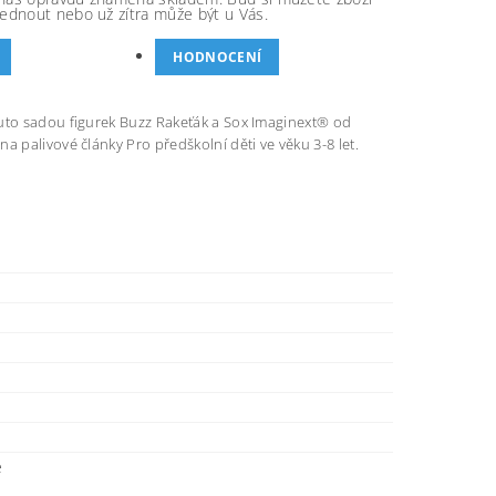
ednout nebo už zítra může být u Vás.
HODNOCENÍ
outo sadou figurek Buzz Rakeťák a Sox Imaginext® od
a palivové články Pro předškolní děti ve věku 3-8 let.
é