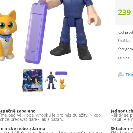
239
Kód prod
Značka
Kategori
Záruka
Tis
ezpečně zabaleno
Jednoduch
íme pečlivě. I obal výrobku je pro nás důležitý. Nikdo
Někdy se pr
chce předávat dárek jak z bazaru.
rozbít. Ale
é nízké nebo zdarma
Skladem =
 už od 45 Kč nebo dokonce zdarma dle výše nákupu -
Skladem u 