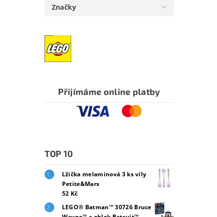
Značky
Přijímáme online platby
TOP 10
Lžička melaminová 3 ks víly
Petite&Mars
52 Kč
LEGO® Batman™ 30726 Bruce
Wayne™ a oblek Batsuit™