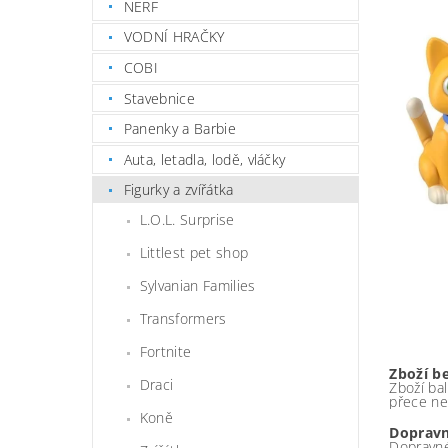
NERF
VODNÍ HRAČKY
COBI
Stavebnice
Panenky a Barbie
Auta, letadla, lodě, vláčky
Figurky a zvířátka
L.O.L. Surprise
Littlest pet shop
Sylvanian Families
Transformers
Fortnite
Zboží b
Draci
Zboží bal
přece ne
Koně
Dopravn
Dopravné