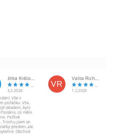
Jitka Královcová
Valta Richard
VR
3.2.2026
1.2.2026
odání. Vše v
m pořádku. Vše,
být skladem, bylo
 Posláno, co mělo
no. Pečlivě
. Trochu jsem se
platby předem, ale
zbytečné. Obchod