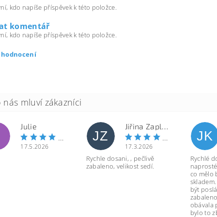
ní, kdo napíše příspěvek k této položce.
dat komentář
ní, kdo napíše příspěvek k této položce.
t hodnocení
Julie
Jiřina Zapletalová
JZ
JK
17.5.2026
17.3.2026
Rychle dosani, , pečlivě
Rychlé d
zabaleno, velikost sedí.
naprosté
co mělo 
skladem.
být poslá
zabaleno
obávala 
bylo to 