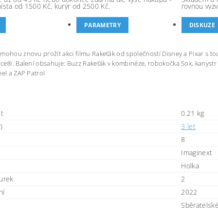
místa od 1500 Kč, kurýr od 2500 Kč.
rovnou vyzv
PARAMETRY
DISKUZE
mohou znovu prožít akci filmu Rakeťák od společností Disney a Pixar s t
ice®. Balení obsahuje: Buzz Rakeťák v kombinéze, robokočka Sox, kanystr n
el a ZAP Patrol
t
0.21 kg
)
3 let
8
Imaginext
Holka
gurek
2
ní
2022
Sběratelsk