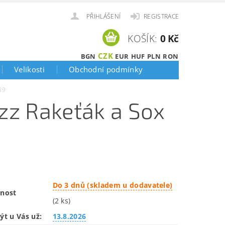
PŘIHLÁŠENÍ
REGISTRACE
KOŠÍK:
0 Kč
CZK
BGN
EUR
HUF
PLN
RON
Velikosti
Obchodní podmínky
39
uzz Rakeťák a Sox
Do 3 dnů (skladem u dodavatele)
nost
(2 ks)
ýt u Vás už:
13.8.2026