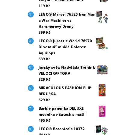
119 Kč
LEGO® Marvel 76320 Iron Man
a War Machine vs.
Hammerovy Drony
399 Kč
LEGO® Jurassic World 76970
Dinosauří mládě Dolores:
Aquilops
639 Kč
Jurský svět: Nadvláda Trénink
VELOCIRAPTORA
329 Kč
MIRACULOUS FASHION FLIP
BERUŠKA
629 Kč
Barbie panenka DELUXE
modelka v šatech s mašlí
495 Kč
LEGO® Botanicals 10372
Ibišek