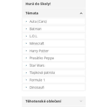
Hurá do školy!
Témata
Auta (Cars)
Batman
L.O.L
Minecraft
Harry Potter
Prasátko Peppa
Star Wars
Tlapková patrola
Formule 1
Dinosauři
Těhotenské oblečení