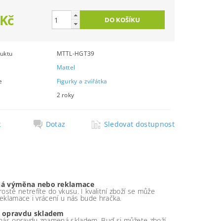
 Kč
uktu
MTTL-HGT39
Mattel
e
Figurky a zvířátka
2 roky
k
Dotaz
Sledovat dostupnost
á výměna nebo reklamace
ostě netrefíte do vkusu. I kvalitní zboží se může
 reklamace i vrácení u nás bude hračka.
 opravdu skladem
nás opravdu znamená skladem. Buď si můžete zboží