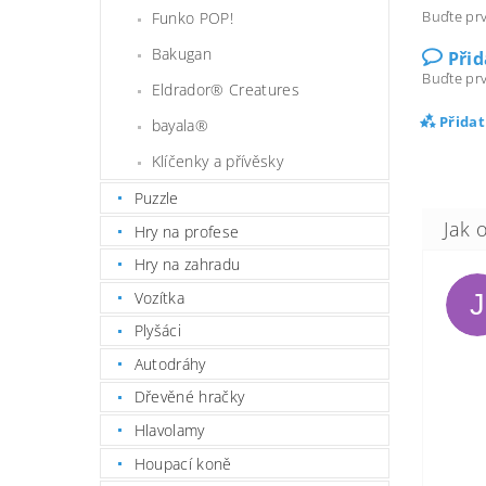
Buďte prv
Funko POP!
Bakugan
Při
Buďte prv
Eldrador® Creatures
Přida
bayala®
Klíčenky a přívěsky
Puzzle
Hry na profese
Hry na zahradu
Vozítka
J
Plyšáci
Autodráhy
Dřevěné hračky
Hlavolamy
Houpací koně