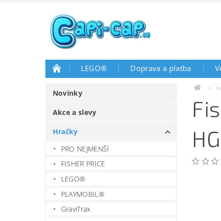
LEGO®
Doprava a platba
V
H
Novinky
Fi
Akce a slevy
HG
Hračky
PRO NEJMENŠÍ
FISHER PRICE
LEGO®
PLAYMOBIL®
GraviTrax