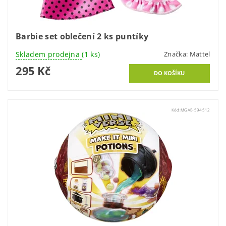
Barbie set oblečení 2 ks puntíky
Skladem prodejna
(1 ks)
Značka:
Mattel
295 Kč
Kód:
MGAE-594512