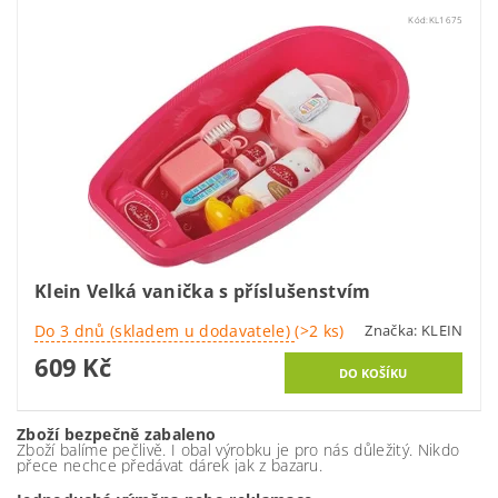
Kód:
KL1675
Klein Velká vanička s příslušenstvím
Do 3 dnů (skladem u dodavatele)
(>2 ks)
Značka:
KLEIN
609 Kč
Zboží bezpečně zabaleno
Zboží balíme pečlivě. I obal výrobku je pro nás důležitý. Nikdo
přece nechce předávat dárek jak z bazaru.