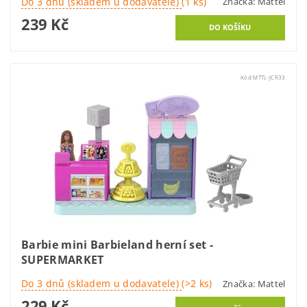
Do 3 dnů (skladem u dodavatele)
(1 ks)
Značka:
Mattel
239 Kč
Kód:
MTTL-JCR33
Barbie mini Barbieland herní set -
SUPERMARKET
Do 3 dnů (skladem u dodavatele)
(>2 ks)
Značka:
Mattel
229 Kč