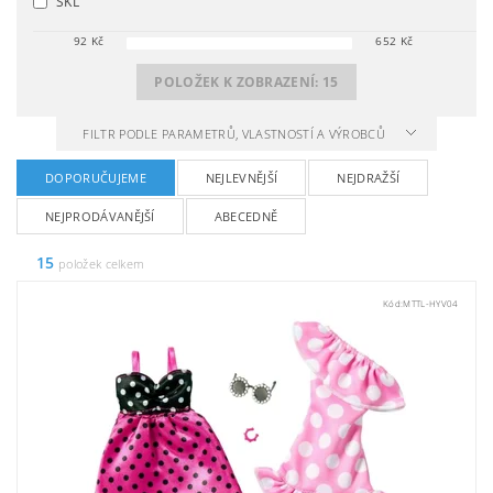
SKL
92
Kč
652
Kč
POLOŽEK K ZOBRAZENÍ:
15
FILTR PODLE PARAMETRŮ, VLASTNOSTÍ A VÝROBCŮ
DOPORUČUJEME
NEJLEVNĚJŠÍ
NEJDRAŽŠÍ
NEJPRODÁVANĚJŠÍ
ABECEDNĚ
15
položek celkem
Kód:
MTTL-HYV04