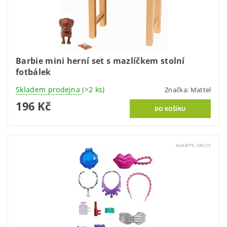
Barbie mini herní set s mazlíčkem stolní
fotbálek
Skladem prodejna
(>2 ks)
Značka:
Mattel
196 Kč
Kód:
MTTL-GRC15