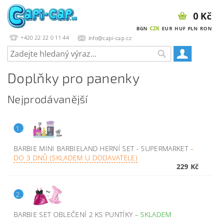
0 Kč
CZK
BGN
EUR
HUF
PLN
RON
+420 22 22 0 11 44
info@capi-cap.cz
Doplňky pro panenky
Nejprodávanější
1.
BARBIE MINI BARBIELAND HERNÍ SET - SUPERMARKET
–
DO 3 DNŮ (SKLADEM U DODAVATELE)
229 Kč
2.
BARBIE SET OBLEČENÍ 2 KS PUNTÍKY
–
SKLADEM