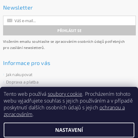
Newsletter
Vložením emailu souhlasíte se
zpracováním osobních údajů
potřebných
pro zasílání newsletterů.
Informace pro vás
Jak nakupovat
Doprava a platba
Obchodní podmínky
Tento web používá
soubory cookie
. Procházením tohoto
Ochrana osobních údajů
webu vyjadřujete souhlas s jejich používáním a v případě
Velkoobchod
poskytnutí dalších osobních údajů s jejich
ochranou a
Zásady používání souborů cookies
zpracováním
.
NASTAVENÍ
2026 ©
Capi-cap.cz
, všechna práva vyhrazena