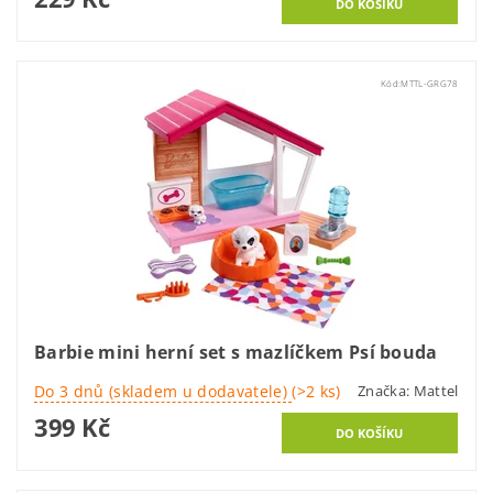
Kód:
MTTL-GRG78
Barbie mini herní set s mazlíčkem Psí bouda
Do 3 dnů (skladem u dodavatele)
(>2 ks)
Značka:
Mattel
399 Kč