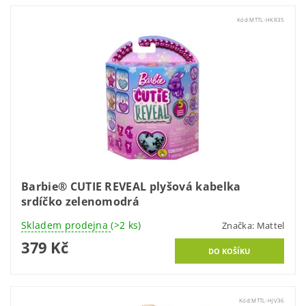
Kód:
MTTL-HKR35
Barbie® CUTIE REVEAL plyšová kabelka
srdíčko zelenomodrá
Skladem prodejna
(>2 ks)
Značka:
Mattel
379 Kč
Kód:
MTTL-HJV36