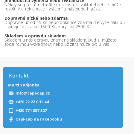
Jednoduchá výměna nebo reklamace
Někdy se prostě netrefíte do vkusu. I kvalitní zboží se může
rozbít. Ale reklamace i vrácení u nás bude hračka.
Dopravné nízké nebo zdarma
Dopravné už od 45 Kč nebo dokonce zdarma dle výše nákupu
- výdejní místa od 1500 Kč, kurýr od 2500 Kč.
Skladem = opravdu skladem
Skladem u nás opravdu znamená skladem. Buď si můžete
zboží rovnou vyzvednout nebo už zítra může být u Vás.
Kontakt
Martin Kýjonka
info
@
capi-cap.cz
+420 22 22 0 11 44
+420 774 887 327
Capi-cap na Facebooku