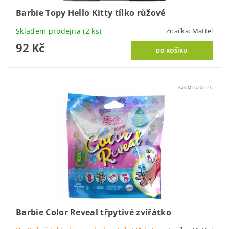
Barbie Topy Hello Kitty tílko růžové
Skladem prodejna
(2 ks)
Značka:
Mattel
92 Kč
Kód:
MTTL-GTT10
Barbie Color Reveal třpytivé zvířátko