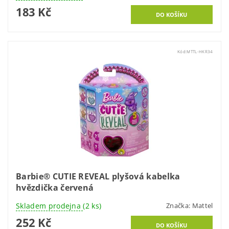
183 Kč
Kód:
MTTL-HKR34
Barbie® CUTIE REVEAL plyšová kabelka
hvězdička červená
Skladem prodejna
(2 ks)
Značka:
Mattel
252 Kč