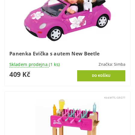
Panenka Evička s autem New Beetle
Skladem prodejna
(1 ks)
Značka:
Simba
409 Kč
Kód:
MTTL-GRG77